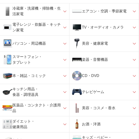
冷蔵庫・洗濯機・掃除機・生
エアコン・空調・季節家電
活家電
電子レンジ・炊飯器・キッチ
TV・オーディオ・カメラ
ン家電
パソコン・周辺機器
美容・健康家電
スマートフォン・
楽器・音響機器
タブレット
本・雑誌・コミック
CD・DVD
キッチン用品・
テレビゲーム
食器・調理器具
医薬品・コンタクト・介護用
美容・コスメ・香水
品
ダイエット・
お酒・洋酒
健康用品
キッズ・ベビー・