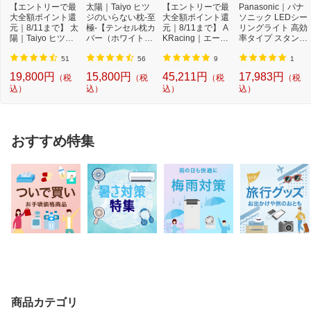
【エントリーで最
太陽｜Taiyo ヒツ
【エントリーで最
Panasonic｜パナ
大全額ポイント還
ジのいらない枕-至
大全額ポイント還
ソニック LEDシー
元｜8/11まで】 太
極-【テンセル枕カ
元｜8/11まで】 A
リングライト 高効
陽｜Taiyo ヒツジ
バー（ホワイト）
KRacing｜エーケ
率タイプ スタンダ
のいらない枕 -...
付き】
ーレーシング ゲ
ードシリーズ H
ー...
H...
51
56
9
1
19,800円
15,800円
45,211円
17,983円
（税
（税
（税
（税
込）
込）
込）
込）
おすすめ特集
商品カテゴリ