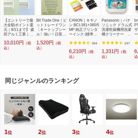
【エントリーで最
Bit Trade One｜ビ
CANON｜キヤノ
Panasonic｜パナ
b
大全額ポイント還
ットトレードワン
ン BCI-381+380/5
ソニック ドラム式
P
元｜8/11まで】 森
〔キートップシー
MP 純正プリンタ
洗濯乾燥機用洗濯
ザ
田アルミ工業｜m
ル〕強い！日英対
ーインク (標準容
槽クリーナー N-
ー
orita aluminum in
応転写式キートッ
量) 5色パック[BCI
W2[ドラム式洗濯
ュ
10,010円
1,520円
（税
（税
dustry 多目的シェ
プシールセット ブ
3813805MP]
機 洗浄 洗剤 750m
T
304
247
ルフ Wally W740
込）
ルー DYKTSBL
込）
l NW2]【rb_pcp】
幅
6,210円
1,331円
6
（税
（税
ミルクホワイト/バ
O
込）
込）
込
ーチ WAL74-WB
ー
ブ
同じジャンルのランキング
1
2
3
4
位
位
位
位