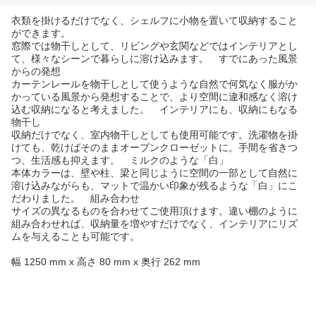
衣類を掛けるだけでなく、シェルフに小物を置いて収納すること
ができます。
窓際では物干しとして、リビングや玄関などではインテリアとし
て、様々なシーンで暮らしに溶け込みます。 すでにあった風景
からの発想
カーテンレールを物干しとして使うような自然で何気なく服がか
かっている風景から発想することで、より空間に違和感なく溶け
込む収納になると考えました。 インテリアにも、収納にもなる
物干し
収納だけでなく、室内物干しとしても使用可能です。洗濯物を掛
けても、乾けばそのままオープンクローゼットに。手間を省きつ
つ、生活感も抑えます。 ミルクのような「白」
本体カラーは、壁や柱、梁と同じように空間の一部として自然に
溶け込みながらも、マットで温かい印象が残るような「白」にこ
だわりました。 組み合わせ
サイズの異なるものを合わせてご使用頂けます。違い棚のように
組み合わせれば、収納量を増やすだけでなく、インテリアにリズ
ムを与えることも可能です。
幅 1250 mm x 高さ 80 mm x 奥行 262 mm