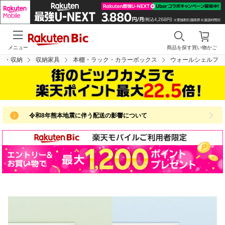
メニュー
商品を探す
買い物かご
具・収納
収納家具
本棚・ラック・カラーボックス
ウォールシェルフ
令和8年熊本地震に伴う配送の影響について