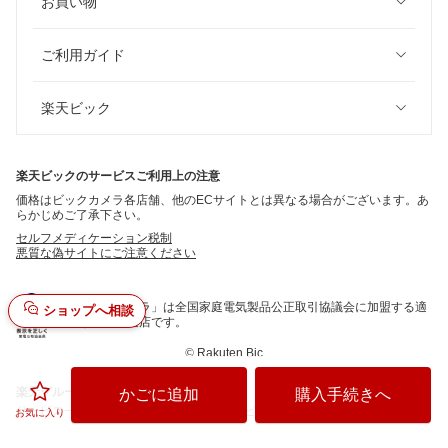
お買い物
ご利用ガイド
楽天ビック
楽天ビックのサービスご利用上の注意
価格はビックカメラ各店舗、他のECサイトとは異なる場合がございます。あ
らかじめご了承下さい。
セルフメディケーション税制
悪質な偽サイトにご注意ください
「ビックカメラ」は全国家庭電気製品公正取引協議会に加盟する適
ショップへ相談
正な表示推進店です。
©
Rakuten Bic
楽天グループ
かごに追加
購入手続きへ
サービス一覧
お問い合わせ一覧
サステナビリティ
個人情報保護方針
お気に入り