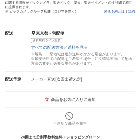
に関する情報がビックカメラ、楽天ビック、楽天、楽天ペイメントの４社間で相互
に提供されます。
※ ビックカメラグループ店舗（コジマを除く）
来店予約とは
｜
規約
配送
東京都 - 宅配便
送料無料ライン対象
すべての配送方法と送料を見る
※離島・一部地域は追加送料がかかる場合があります。
※最安送料での配送をご希望の場合、注文確認画面にて配送
方法の変更が必要な場合があります。
配送予定
メーカー直送[次回出荷未定]
商品をお気に入りに追加
不適切な商品を報告
24回まで分割手数料無料・ショッピングローン