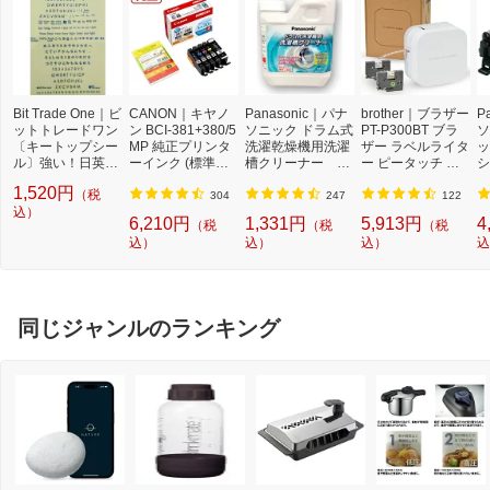
Bit Trade One｜ビ
CANON｜キヤノ
Panasonic｜パナ
brother｜ブラザー
P
ットトレードワン
ン BCI-381+380/5
ソニック ドラム式
PT-P300BT ブラ
ソ
〔キートップシー
MP 純正プリンタ
洗濯乾燥機用洗濯
ザー ラベルライタ
ッ
ル〕強い！日英対
ーインク (標準容
槽クリーナー N-
ー ピータッチ キ
シ
応転写式キートッ
量) 5色パック[BCI
W2[ドラム式洗濯
ューブ PT-P300B
9
1,520円
（税
プシールセット ブ
3813805MP]
機 洗浄 洗剤 750m
T (3.5mm~12mm
セ
304
247
122
ルー DYKTSBL
込）
l NW2]【rb_pcp】
幅/TZeテープ) P-T
ー
6,210円
1,331円
5,913円
4
（税
（税
（税
OUCH CUBE（ピ
ラ
込）
込）
込）
込
ータッチキュー
01
ブ）[PTP300BT]
同じジャンルのランキング