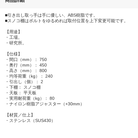
商品詳細
■引き出し取っ手は手に優しい、ABS樹脂です。
■スノコ棚はボルトをゆるめれば取付位置を上下変更可能です。
【用途】
・工場。
・研究所。
【仕様】
・間口（mm）： 750
・奥行（mm）： 450
・高さ（mm）： 800
・均等荷重（kg）： 240
・引出し（個）： 2
・下棚： スノコ棚
・天板： 平天板
・実用耐荷重（kg）： 80
・ナイロン樹脂アジャスター（+30mm）
【材質／仕上】
・ステンレス（SUS430）