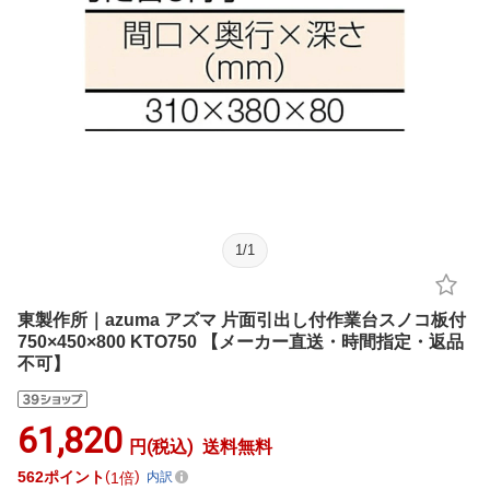
1
/
1
東製作所｜azuma アズマ 片面引出し付作業台スノコ板付
750×450×800 KTO750 【メーカー直送・時間指定・返品
不可】
61,820
円(税込)
送料無料
562
ポイント
1倍
内訳