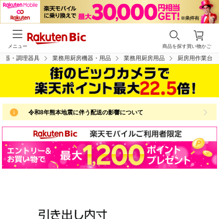
メニュー
商品を探す
買い物かご
食器・調理器具
業務用厨房機器・用品
業務用厨房用品
厨房用作業台
令和8年熊本地震に伴う配送の影響について