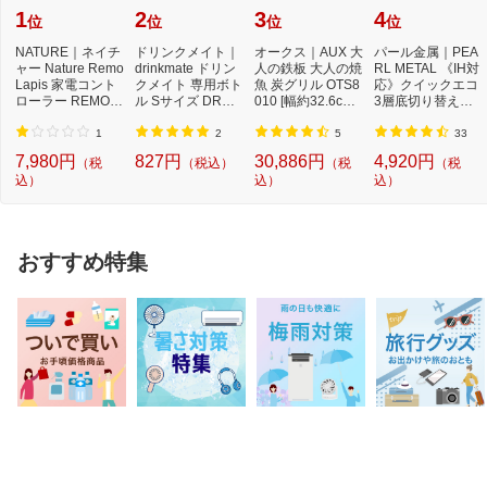
1
2
3
4
位
位
位
位
NATURE｜ネイチ
ドリンクメイト｜
オークス｜AUX 大
パール金属｜PEA
ャー Nature Remo
drinkmate ドリン
人の鉄板 大人の焼
RL METAL 《IH対
Lapis 家電コント
クメイト 専用ボト
魚 炭グリル OTS8
応》クイックエコ
ローラー REMO-2
ル Sサイズ DRM0
010 [幅約32.6cm×
3層底切り替え式
W3
025 ブラック[DR
奥行約19.8cm] ...
圧力鍋 3．5L H50
M...
40...
1
2
5
33
7,980円
827円
30,886円
4,920円
（税
（税込）
（税
（税
込）
込）
込）
おすすめ特集