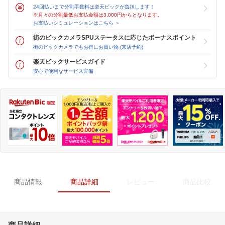
24回払いまで分割手数料は楽天ビックが負担します！
※月々の分割最低お支払金額は3,000円からとなります。
お支払いシミュレーションはこちら ＞
街のビックカメラSPUステータスに応じたボーナスポイント
街のビックカメラでもお得にお買い物 (来店予約)
楽天ビックサービスガイド
安心で便利なサービス完備
商品情報
商品詳細
レビュー
商品比較