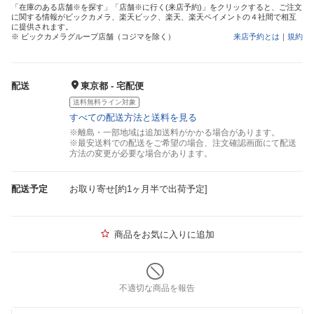
「在庫のある店舗※を探す」「店舗※に行く(来店予約)」をクリックすると、ご注文
に関する情報がビックカメラ、楽天ビック、楽天、楽天ペイメントの４社間で相互
に提供されます。
※ ビックカメラグループ店舗（コジマを除く）
来店予約とは
｜
規約
配送
東京都 - 宅配便
送料無料ライン対象
すべての配送方法と送料を見る
※離島・一部地域は追加送料がかかる場合があります。
※最安送料での配送をご希望の場合、注文確認画面にて配送
方法の変更が必要な場合があります。
配送予定
お取り寄せ[約1ヶ月半で出荷予定]
商品をお気に入りに追加
不適切な商品を報告