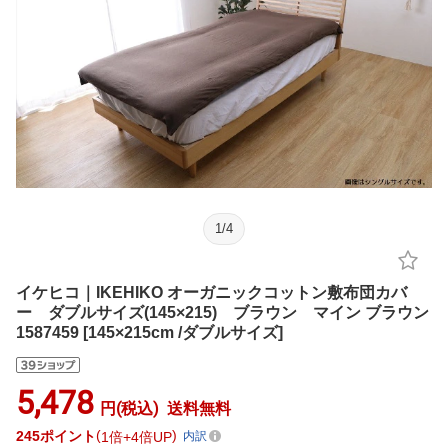
1
/
4
イケヒコ｜IKEHIKO オーガニックコットン敷布団カバ
ー ダブルサイズ(145×215) ブラウン マイン ブラウン
1587459 [145×215cm /ダブルサイズ]
5,478
円(税込)
送料無料
245
ポイント
1倍
4倍UP
内訳