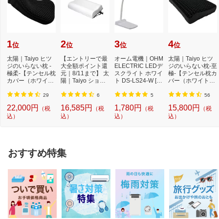
1
2
3
4
位
位
位
位
太陽｜Taiyo ヒツ
【エントリーで最
オーム電機｜OHM
太陽｜Taiyo ヒツ
ジのいらない枕 -
大全額ポイント還
ELECTRIC LEDデ
ジのいらない枕-至
極柔-【テンセル枕
元｜8/11まで】 太
スクライト ホワイ
極-【テンセル枕カ
カバー（ホワイ
陽｜Taiyo ショー
ト DS-LS24-W [L
バー（ホワイト）
ト）付き】
ンのいらない枕 ...
ED /昼白色][DSLS
付き】
24...
29
6
5
56
22,000円
16,585円
1,780円
15,800円
（税
（税
（税
（税
込）
込）
込）
込）
おすすめ特集