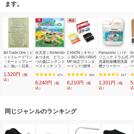
ます。
Bit Trade One｜ビ
任天堂｜Nintendo
CANON｜キヤノ
Panasonic｜パナ
b
ットトレードワン
あつまれ どうぶ
ン BCI-381+380/5
ソニック ドラム式
P
〔キートップシー
つの森[ニンテンド
MP 純正プリンタ
洗濯乾燥機用洗濯
ザ
ル〕強い！日英対
ースイッチ ソフ
ーインク (標準容
槽クリーナー N-
ー
応転写式キートッ
ト]【Switch】
量) 5色パック[BCI
W2[ドラム式洗濯
ュ
1,520円
（税
プシールセット ブ
3813805MP]
機 洗浄 洗剤 750m
T
471
304
247
ルー DYKTSBL
込）
l NW2]【rb_pcp】
幅
6,240円
6,210円
1,331円
5
（税
（税
（税
O
込）
込）
込）
込
ー
ブ
同じジャンルのランキング