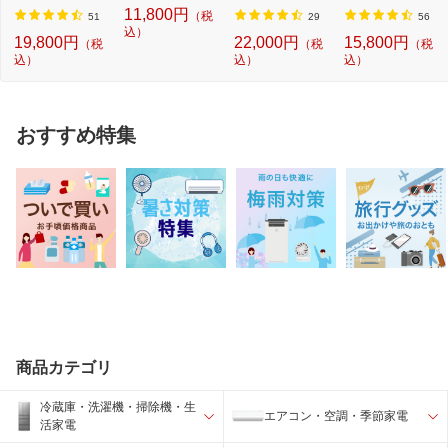
のいらない枕 -...
のいらないネッ...
ト）付き】
付き】
11,800円
（税
51
29
56
込）
19,800円
22,000円
15,800円
（税
（税
（税
込）
込）
込）
おすすめ特集
商品カテゴリ
冷蔵庫・洗濯機・掃除機・生
エアコン・空調・季節家電
活家電