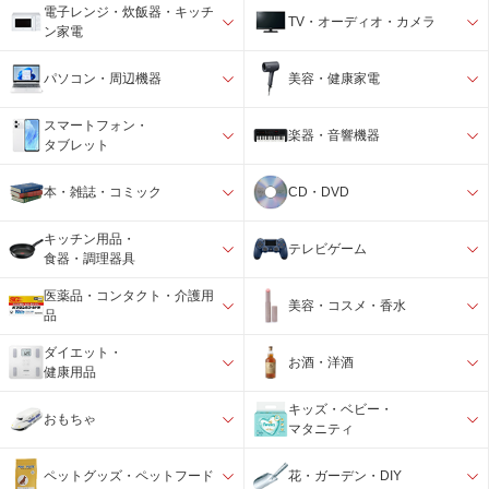
電子レンジ・炊飯器・キッチ
TV・オーディオ・カメラ
ン家電
パソコン・周辺機器
美容・健康家電
スマートフォン・
楽器・音響機器
タブレット
本・雑誌・コミック
CD・DVD
キッチン用品・
テレビゲーム
食器・調理器具
医薬品・コンタクト・介護用
美容・コスメ・香水
品
ダイエット・
お酒・洋酒
健康用品
キッズ・ベビー・
おもちゃ
マタニティ
ペットグッズ・ペットフード
花・ガーデン・DIY