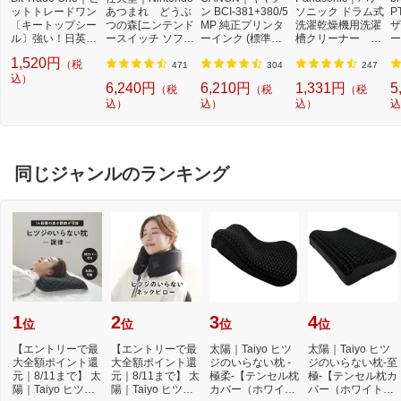
ットトレードワン
あつまれ どうぶ
ン BCI-381+380/5
ソニック ドラム式
P
〔キートップシー
つの森[ニンテンド
MP 純正プリンタ
洗濯乾燥機用洗濯
ザ
ル〕強い！日英対
ースイッチ ソフ
ーインク (標準容
槽クリーナー N-
ー
応転写式キートッ
ト]【Switch】
量) 5色パック[BCI
W2[ドラム式洗濯
ュ
1,520円
（税
プシールセット ブ
3813805MP]
機 洗浄 洗剤 750m
T
471
304
247
ルー DYKTSBL
込）
l NW2]【rb_pcp】
幅
6,240円
6,210円
1,331円
5
（税
（税
（税
O
込）
込）
込）
込
ー
ブ
同じジャンルのランキング
1
2
3
4
位
位
位
位
【エントリーで最
【エントリーで最
太陽｜Taiyo ヒツ
太陽｜Taiyo ヒツ
大全額ポイント還
大全額ポイント還
ジのいらない枕 -
ジのいらない枕-至
元｜8/11まで】 太
元｜8/11まで】 太
極柔-【テンセル枕
極-【テンセル枕カ
陽｜Taiyo ヒツジ
陽｜Taiyo ヒツジ
カバー（ホワイ
バー（ホワイト）