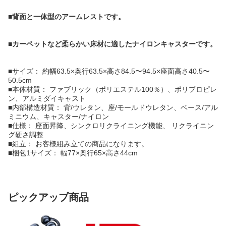
■背面と一体型のアームレストです。
■カーペットなど柔らかい床材に適したナイロンキャスターです。
■サイズ： 約幅63.5×奥行63.5×高さ84.5〜94.5×座面高さ40.5〜
50.5cm
■本体材質： ファブリック（ポリエステル100％）、ポリプロピレ
ン、アルミダイキャスト
■内部構造材質： 背/ウレタン、座/モールドウレタン、ベース/アル
ミニウム、キャスター/ナイロン
■仕様： 座面昇降、シンクロリクライニング機能、 リクライニン
グ硬さ調整
■組立： お客様組み立ての商品になります。
■梱包1サイズ： 幅77×奥行65×高さ44cm
ピックアップ商品