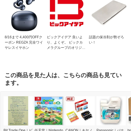
8/16まで 4,400円OFFク
ビックアイデア 良いよ
話題の保冷剤が勢ぞろ
ーポン REGZA 完全ワイ
り、よくぞ。 ビックカ
い！
ヤレスイヤホン
メラグループのオリジナ
ルブランド
この商品を見た人は、こちらの商品も見てい
ます。
Bit Trade One｜ビ
任天堂｜Nintendo
CANON｜キヤノ
Panasonic｜パナ
b