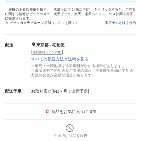
「在庫のある店舗※を探す」「店舗※に行く(来店予約)」をクリックすると、ご注文
に関する情報がビックカメラ、楽天ビック、楽天、楽天ペイメントの４社間で相互
に提供されます。
※ ビックカメラグループ店舗（コジマを除く）
来店予約とは
｜
規約
配送
東京都 - 宅配便
送料無料ライン対象
すべての配送方法と送料を見る
※離島・一部地域は追加送料がかかる場合があります。
※最安送料での配送をご希望の場合、注文確認画面にて配送
方法の変更が必要な場合があります。
配送予定
お取り寄せ[約1ヶ月で出荷予定]
商品をお気に入りに追加
不適切な商品を報告