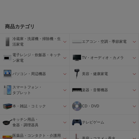
インターフェース
USB Type-C、USB 10Gbps／HDMI Typ
e A
Wi-Fi機能
対応
商品カテゴリ
NFC対応
非対応
冷蔵庫・洗濯機・掃除機・生
付属品
バッテリーパック、バッテリーチャージ
エアコン・空調・季節家電
活家電
ャー、ショルダーストラップ、ボディキ
ャップ、ホットシューカバー、バッテリ
電子レンジ・炊飯器・キッチ
ーグリップ接点カバー
TV・オーディオ・カメラ
ン家電
パソコン・周辺機器
美容・健康家電
スマートフォン・
楽器・音響機器
タブレット
本・雑誌・コミック
CD・DVD
キッチン用品・
テレビゲーム
食器・調理器具
医薬品・コンタクト・介護用
美容・コスメ・香水