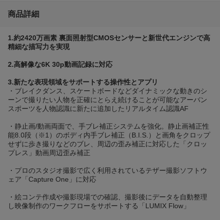
商品詳細
1.約2420万画素 裏面照射型CMOSセンサーと新世代エンジンで高
精細な描写力を実現
2.高解像な6K 30p動画記録に対応
3.新たな表現領域をサポートする操作性とアプリ
・ブレイクダンス、スケートボードなどダイナミックな動きのシ
ーンで撮りたい人物を正確にとらえ続けることが可能なアーバン
スポーツを人物認識に新たに追加したリアルタイム認識AF
・静止画/動画両面で、手ブレ補正システムを強化。静止画補正性
能8.0段（※1）のボディ内手ブレ補正（B.I.S.）と画角をクロップ
せずに歩き撮りなどのブレ、周辺の歪み補正に対応した「クロッ
プレス」動画周辺歪み補正
・プロのスタジオ撮影で広く利用されているテザー撮影ソフトウ
ェア「Capture One」に対応
・絵コンテ作成や撮影現場での確認、撮影後にデータを自動整理
し映像制作のワークフローをサポートする「LUMIX Flow」