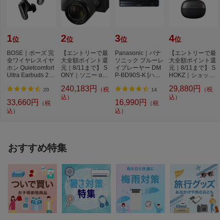
C
MOV：H.264/MPEG-4 AVC、H.265/HEV
C、Apple ProRes、Apple ProRes RAW
1
2
3
4
位
位
位
位
動画音声記録方式
【MP4】 リニア形式【MOV】 リニア形
式
BOSE｜ボーズ 完
【エントリーで最
Panasonic｜パナ
【エントリーで最
全ワイヤレスイヤ
大全額ポイント還
ソニック ブルーレ
大全額ポイント還
動画記録画素数
5952x3968 他多数
ホン Quietcomfort
元｜8/11まで】 S
イプレーヤー DM
元｜8/11まで】 S
Ultra Earbuds 2nd
ONY｜ソニー α67
P-BD90S-K [ハイ
HOKZ｜ショック
動画映像圧縮方式
LongGOP／ALL-I
Gen BLACK QC
00 高倍率ズーム...
レゾ対応 /再生専
ス 完全ワイヤレ
240,183円
29,880円
（税
（税
U...
用...
ス...
20
14
Bluetooth方式
Bluetooth v5.0
込）
込）
33,660円
16,990円
（税
（税
込）
ダスト除去機能
対応
込）
防塵・防水機能
防塵
対応レンズマウント
ライカL
おすすめ特集
記録メディア
CFexpress Type Bカード／SDメモリー
カード
電源
【バッテリーパック使用時】：7.2V【
別売ACアダプター使用時】： 9.0V / 3.0
A (別売 DMW-AC11）
USB充電・給電
USB充電+給電