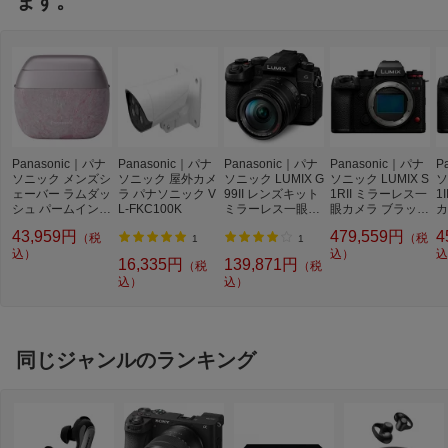
ます。
可動式液晶
バリアングル液晶
タッチパネル
対応
ファインダー視野率
約100%
ファインダー倍率
約0.78倍
撮影可能枚数
【CFexpress Type Bカード使用時(DMW
-BLK22使用時)】
【モニター時】 約370枚【LVF時】 約33
Panasonic｜パナ
Panasonic｜パナ
Panasonic｜パナ
Panasonic｜パナ
P
ソニック メンズシ
ソニック 屋外カメ
0枚
ソニック LUMIX G
ソニック LUMIX S
ソ
ェーバー ラムダッ
ラ パナソニック V
99II レンズキット
1RII ミラーレス一
1
【SDカード使用時(DMW-BLK22使用
シュ パームイン 7
L-FKC100K
ミラーレス一眼カ
眼カメラ ブラック
カ
時)】
0th ANNIVERSAR
メラ ブラック DC-
DC-S1RM2 [ボデ
C
【モニター時】 約380枚【LVF時】 約34
43,959円
479,559円
4
（税
（税
Y EDITION 桜 ES-
G99M2H [ズーム
ィ単体]
体
1
1
0枚
PV70-P [5枚刃 /A
込）
レンズ]
込）
込
16,335円
139,871円
（税
（税
C100V-240V]
連続撮影速度
込）
【メカシャッター】[H:高速]速度優先：1
込）
0コマ/秒(AFS/MF時)、8コマ/秒(AFC時)
(LV)
【電子シャッター】[SH：超高速]30コ
マ/秒（AFS/AFC/MF）
同じジャンルのランキング
記録画像形式
RAW+JPEG
瞳AF
リアルタイム認識AF
動画ファイル形式
MP4：H.264/MPEG-4 AVC、H.265/HEV