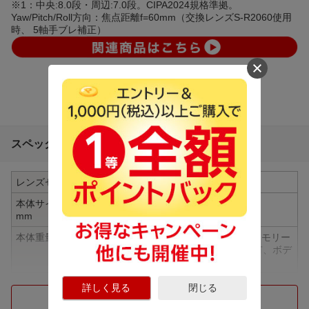
※1：中央:8.0段・周辺:7.0段。CIPA2024規格準拠。
Yaw/Pitch/Roll方向：焦点距離f=60mm（交換レンズS-R2060使用
時、 5軸手ブレ補正）
スペック詳細
レンズセット
ボディ単体
本体サイズ(H×W×D)
約102.3×134.3×91.8mm
mm
本体重量
約795g(本体、バッテリー、SDメモリー
カード1枚含む)(SHOE COVER 有、ボデ
ィキャップ無)
撮像画面サイズ
35mmフルサイズ (35.6mm x 23.8mm)C
詳しく見る
閉じる
MOSセンサー
つづきを見る