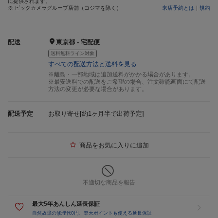
に提供されます。
※ ビックカメラグループ店舗（コジマを除く）
来店予約とは
｜
規約
配送
東京都 - 宅配便
送料無料ライン対象
すべての配送方法と送料を見る
※離島・一部地域は追加送料がかかる場合があります。
※最安送料での配送をご希望の場合、注文確認画面にて配送
方法の変更が必要な場合があります。
配送予定
お取り寄せ[約1ヶ月半で出荷予定]
商品をお気に入りに追加
不適切な商品を報告
最大5年あんしん延長保証
自然故障の修理代0円、楽天ポイントも使える延長保証