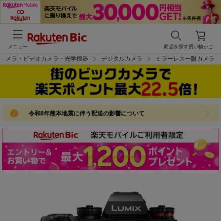
メニュー
商品を探す
買い物かご
カメラ・ビデオカメラ・光学機器
デジタルカメラ
ミラーレス一眼カメラ
令和8年熊本地震に伴う配送の影響について