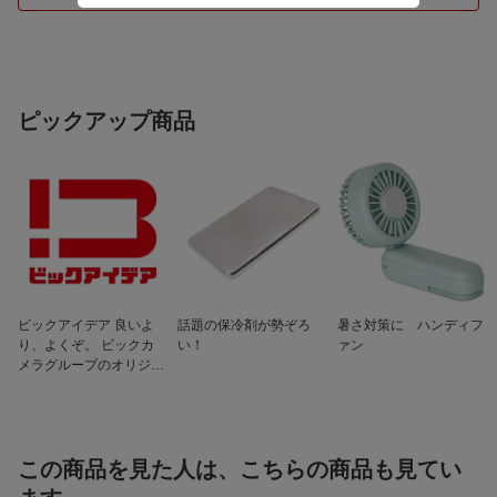
ビューファインダー
アスペクト比4:3 0.5型 有機EL(OLED)
ライブビューファインダー
総画素数
約2530万画素
有効画素数
約2420万画素
ピックアップ商品
ISO感度
AUTO / 50* / 100 〜 51200 / 102400* /2
04800* (1/3、1EVステップ切り換え可
能)*：拡張ISO感度
シャッタースピード
【メカシャッター】 B(バルブ)(最大約30
分)、 60〜1/8000秒
【電子先幕】 B(バルブ)(最大約30分)、
60〜1/2000秒
【電子シャッター】 B(バルブ)(最大約60
秒)、60〜1/8000秒
ビックアイデア 良いよ
話題の保冷剤が勢ぞろ
暑さ対策に ハンディフ
【動画】 1/25*〜1/16000秒
り、よくぞ。 ビックカ
い！
ァン
*：シャッター速度リミッター : OFF設定
メラグループのオリジナ
時で 動画露出設定:Ｍ かつ MF設定時
ルブランド
は、1/2秒まで設定可能
液晶モニターサイズ
アスペクト比3:2 3.0型 (7.6cm) 静電容
量方式タッチパネル搭載 液晶モニター
約184万ドット
この商品を見た人は、こちらの商品も見てい