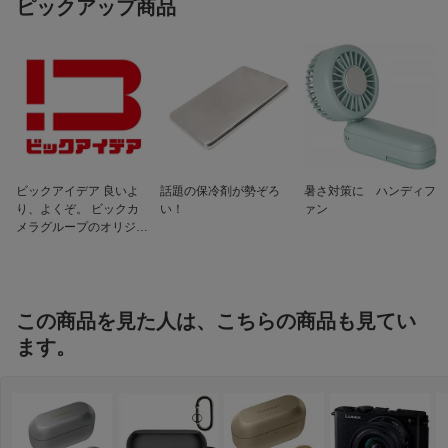
仕様3
DC 5V、 500mA (内蔵電池(イヤホン・
ピックアップ商品
えました。ご参考までに。
充電ケース共)：3.7V）
ビックアイデア 良いよ
話題の保冷剤が勢ぞろ
暑さ対策に ハンディフ
り、よくぞ。 ビックカ
い！
ァン
メラグループのオリジナ
ルブランド
この商品を見た人は、こちらの商品も見てい
ます。