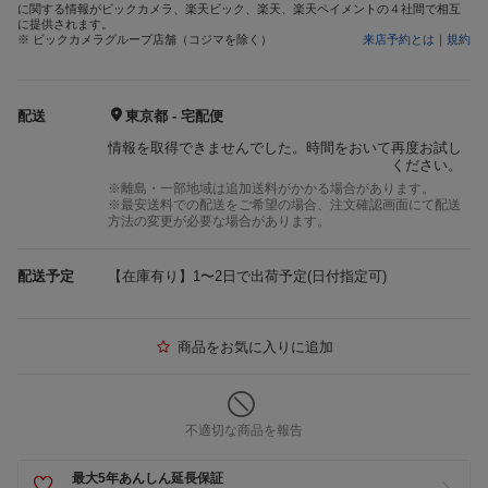
に関する情報がビックカメラ、楽天ビック、楽天、楽天ペイメントの４社間で相互
に提供されます。
※ ビックカメラグループ店舗（コジマを除く）
来店予約とは
｜
規約
配送
東京都 - 宅配便
情報を取得できませんでした。時間をおいて再度お試し
ください。
※離島・一部地域は追加送料がかかる場合があります。
※最安送料での配送をご希望の場合、注文確認画面にて配送
方法の変更が必要な場合があります。
配送予定
【在庫有り】1〜2日で出荷予定(日付指定可)
商品をお気に入りに追加
不適切な商品を報告
最大5年あんしん延長保証