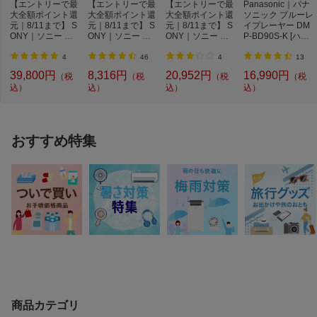
【エントリーで最
【エントリーで最
【エントリーで最
Panasonic｜パナ
大全額ポイント還
大全額ポイント還
大全額ポイント還
ソニック ブルーレ
元｜8/11まで】 S
元｜8/11まで】 S
元｜8/11まで】 S
イプレーヤー DM
ONY｜ソニー ブ
ONY｜ソニー 完
ONY｜ソニー 完
P-BD90S-K [ハイ
ルートゥースヘッ
全ワイヤレスイヤ
全ワイヤレスイヤ
レゾ対応 /再生専
ド...
ホ...
ホ...
用...
4
46
4
13
39,800円
8,316円
20,952円
16,990円
（税
（税
（税
（税
込）
込）
込）
込）
おすすめ特集
商品カテゴリ