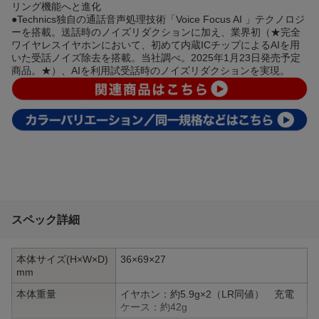
リング機能へと進化
●Technics独自の通話音声処理技術「Voice Focus AI 」テクノロジ
ーを搭載。送話時のノイズリダクションに加え、業界初（★完全
ワイヤレスイヤホンにおいて、初めて内蔵ICチップによるAIを用
いた受話ノイズ除去を搭載。当社調べ。2025年1月23日発売予定
商品。★）、AIを利用試受話時のノイズリダクションを実現。
スペック詳細
本体サイズ(H×W×D)
36×69×27
mm
本体重量
イヤホン：約5.9g×2（LR同値） 充電
ケース：約42g