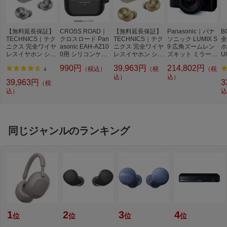
【無料延長保証】
CROSS ROAD｜
【無料延長保証】
Panasonic｜パナ
B
TECHNICS｜テク
クロスロード Pan
TECHNICS｜テク
ソニック LUMIX S
全
ニクス 完全ワイヤ
asonic EAH-AZ10
ニクス 完全ワイヤ
9 広角ズームレン
ホ
レスイヤホン シル
0用 シリコンケー
レスイヤホン シャ
ズキット ミラーレ
Ul
バー EAH-AZ100-
ス ブラック CRE
ンパンゴールド E
ス一眼カメラ ジェ
G
990円
39,963円
214,802円
（税込）
（税
（税
S [ワイヤレス(左
C-AZ100-SBK
AH-AZ100-N [ワイ
ットブラック DC-
L
4
右分離) /カナル型 /
ヤレス(左右分離) /
込）
S9N-K [ズームレ
込）
[
39,963円
3
（税
ノイズキャンセリ
カナル型 /ノイズ
ンズ]
分
込）
込
ング対応 /Bluetoot
キャンセリング対
イ
h対応]
応 /Bluetooth対応]
グ
対
同じジャンルのランキング
1
2
3
4
位
位
位
位