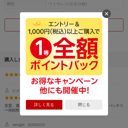
機能
ワイヤレス(左右分離)
タイプ
カナル型
ノイズキャンセリン
ノイズキャンセリング対応
つづきを見る
グ機能
Bluetooth
Bluetooth対応
BluetoothのClass
Class1 （10 dbM）
Bluetooth 対応プロ
A2DP、AVRCP、HSP、HFP、TMAP、P
ファイル
BP
購入した人のレビュー
BluetoothVersion
Ver.5.3
(
7件
)
4.29
Bluetooth対応コーデ
SBC、AAC、LDAC、LC3
ック
Bluetoothマルチペア
3台
ビズ7102
2026/07/08
リング
充電端子
USB Type-C
詳しく見る
閉じる
音質、適度な重量感、ケースと本体の質感、装着性、接続性、バッテリ
ー持続性、アプリの機能、全てにおいて満足しています。
音楽再生時間
イヤホン単体：約10.0時間（ノイズキャ
ンセリングON、AAC） 充電ケース含
む：約28時間（ノイズキャンセリングO
serujjjiii
2026/02/22