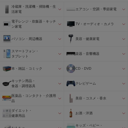
冷蔵庫・洗濯機・掃除機・生
エアコン・空調・季節家電
活家電
電子レンジ・炊飯器・キッチ
TV・オーディオ・カメラ
ン家電
パソコン・周辺機器
美容・健康家電
スマートフォン・
楽器・音響機器
タブレット
本・雑誌・コミック
CD・DVD
キッチン用品・
テレビゲーム
食器・調理器具
医薬品・コンタクト・介護用
美容・コスメ・香水
品
ダイエット・
お酒・洋酒
健康用品
キッズ・ベビー・