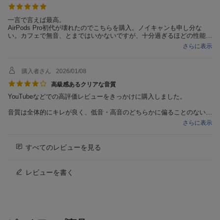
N、AAC）
ケース充電時間
約2.5時間
一言で言えば最高。
AirPods Pro初代が壊れたのでこちらを購入。ノイキャンも申し分な
イヤホン充電時間
約2.0時間
い。カフェで無音、とまではいかないですが、十分過ぎるほどの性能か
と。音楽鳴らしたらもう周りの音は聞こえないです。
さらに表示
急速充電(mm分充電/
（15分充電/約90分再生）
ランニングにも使えます。安いイヤホンのノイキャンだと、風切り音が
mm分再生)
全く消せなくてうるさいですが、これはある程度抑制できていると思い
ます。軽いランニング程度では耳から落ちることはなかったです。
ハイレゾ音源
ハイレゾ対応
購入者さん
2026/01/08
音質については、感動しました。イヤホンでもこんなに低音出るんだな
って。いろんな方のレビューにも低音がいいって言われてますが、本当
高級感あるクリアな音質
防水・防滴
防滴対応
にいいです。（低音出過ぎでよくないってコメントもありますが）イコ
YouTubeなどでの高評価レビューをきっかけに購入しました。
ライザーもあって好みの音質にいじれるし、素晴らしいと思います。
リモコン・マイク
リモコン・マイク対応
音質は全体的にキレが良く、低音・高音のどちらかに偏ることのないバ
専用アプリ
専用アプリ対応
ランスの良いサウンドです。
さらに表示
ボーカルも埋もれず自然に前に出てきます。
付属品
イヤーピース(XS/S/M/ML/Lサイズ)、US
J-POPやロックとの相性が良く、高級感のあるクリアな音だと感じまし
B充電ケーブル(0.2m、入力：USB Type-
た。
すべてのレビューを見る
C形状、出力：Type-C形状)
iPhoneではAAC接続、XperiaではLDAC接続で使用していますが、
仕様1
ドライバー直径：10mm
他社のワイヤレスイヤホンと比べても接続が安定しており、
レビューを書く
再生中に音が途切れたり不安定になる場面が少ない点は好印象です。
仕様2
主な材質 イヤホン（本体）：プラスチ
日常使いしやすいイヤホンだと思います。
ック(PC) 、イヤピース：シリコンラバ
ー 、充電ケース：アルミ、プラスチック
なお、初回に届いた個体では右イヤホンのバッテリー挙動に違和感があ
(PC+ABS)
りましたが、
販売店に詳細な症状を伝えたところ、初期不良として交換対応してもら