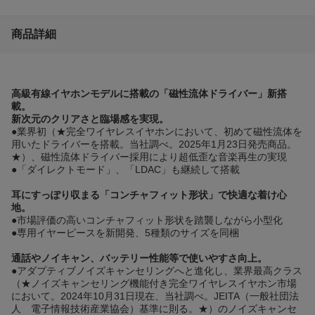
商品詳細
高級有線イヤホンモデルに搭載の「磁性流体ドライバー」新搭
載。
新次元のクリアさと臨場感を実現。
●業界初（★完全ワイヤレスイヤホンにおいて、初めて磁性流体を
用いたドライバーを搭載。当社調べ。2025年1月23日発売商品。
★）、磁性流体ドライバー採用により超低歪な音楽再生の実現
●「ダイレクトモード」、「LDAC」も継続して搭載
耳にすっぽり収まる「コンチャフィット形状」で快適な着け心
地。
●市場評価の高いコンチャフィット形状を踏襲しながら小型化
●専用イヤーピースを新開発、5種類のサイズを同梱
通話やノイキャン、バッテリー性能等で使いやすさ向上。
●アダプティブノイズキャンセリングへと進化し、業界最高クラス
（★ノイズキャンセリング機能付き完全ワイヤレスイヤホン市場
において。2024年10月31日現在、当社調べ。JEITA（一般社団法
人 電子情報技術産業協会）基準に則る。★）のノイズキャンセ