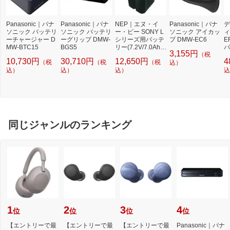
Panasonic｜パナ
Panasonic｜パナ
NEP｜エヌ・イ
Panasonic｜パナ
デ
ソニック バッテリ
ソニック バッテリ
ー・ピー SONY L
ソニック アイカッ
ィ
ーチャージャー D
ーグリップ DMW-
シリーズ用バッテ
プ DMW-EC6
E
MW-BTC15
BGS5
リー(7.2V/7.0Ah/5
パ
3,155円
（税
0Wh) Li-D770H
マ
10,730円
30,710円
12,650円
4
（税
（税
（税
E NEP
込）
込）
込）
込）
込
同じジャンルのランキング
1
2
3
4
位
位
位
位
【エントリーで最
【エントリーで最
【エントリーで最
Panasonic｜パナ