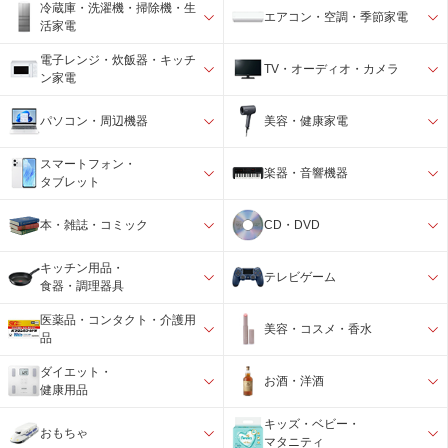
冷蔵庫・洗濯機・掃除機・生
エアコン・空調・季節家電
活家電
電子レンジ・炊飯器・キッチ
TV・オーディオ・カメラ
ン家電
パソコン・周辺機器
美容・健康家電
スマートフォン・
楽器・音響機器
タブレット
本・雑誌・コミック
CD・DVD
キッチン用品・
テレビゲーム
食器・調理器具
医薬品・コンタクト・介護用
美容・コスメ・香水
品
ダイエット・
お酒・洋酒
健康用品
キッズ・ベビー・
おもちゃ
マタニティ