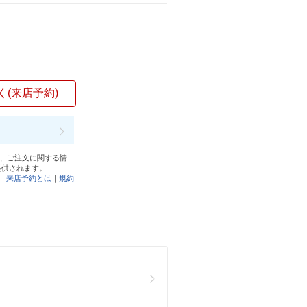
く(来店予約)
と、ご注文に関する情
提供されます。
来店予約とは
｜
規約