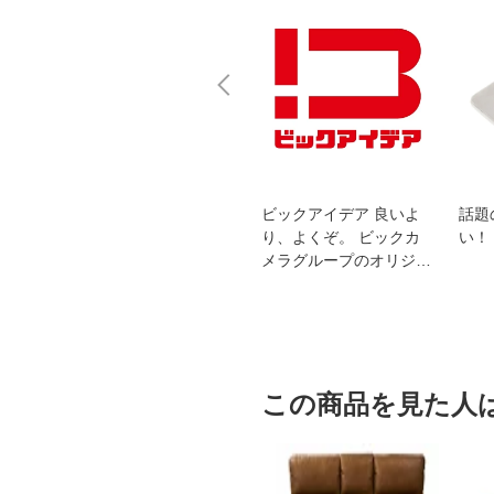
スオー
おすすめ！REGZA 4K液
ビックアイデア 良いよ
話題
洗浄
晶テレビ
り、よくぞ。 ビックカ
い！
メラグループのオリジナ
ルブランド
この商品を見た人