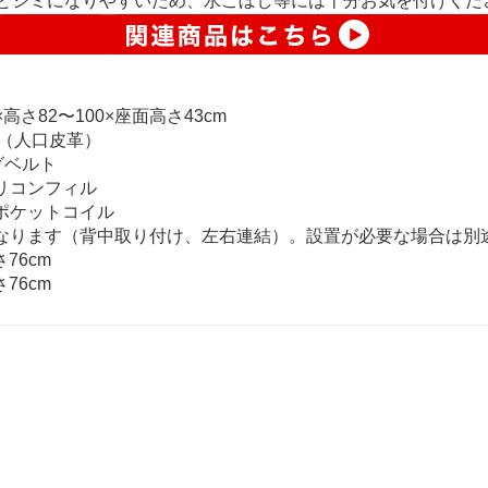
とシミになりやすいため、水こぼし等には十分お気を付けくだ
×高さ82〜100×座面高さ43cm
ク（人口皮革）
グベルト
リコンフィル
ポケットコイル
になります（背中取り付け、左右連結）。設置が必要な場合は別
76cm
76cm