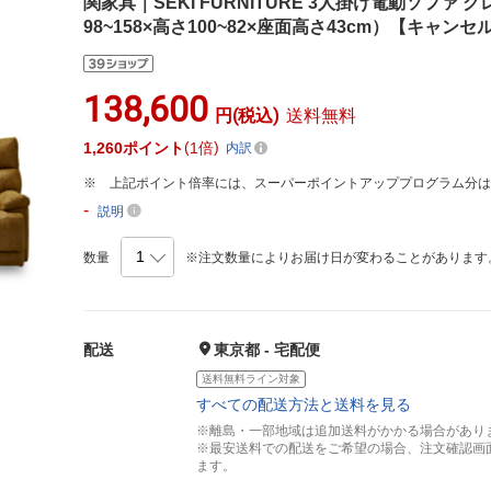
関家具｜SEKI FURNITURE 3人掛け電動ソファ 
98~158×高さ100~82×座面高さ43cm）【キャン
138,600
円(税込)
送料無料
1,260
ポイント
1倍
内訳
上記ポイント倍率には、スーパーポイントアッププログラム分
-
説明
数量
※注文数量によりお届け日が変わることがあります
配送
東京都 - 宅配便
送料無料ライン対象
すべての配送方法と送料を見る
※離島・一部地域は追加送料がかかる場合があり
※最安送料での配送をご希望の場合、注文確認画
ます。