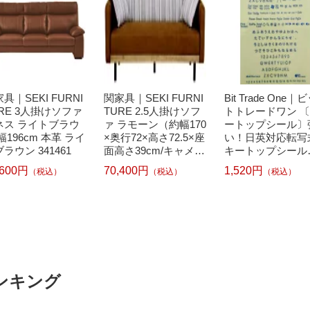
具｜SEKI FURNI
関家具｜SEKI FURNI
Bit Trade One｜
RE 3人掛けソファ
TURE 2.5人掛けソフ
トトレードワン 
ネス ライトブラウ
ァ ラモーン（約幅170
ートップシール〕
幅196cm 本革 ライ
×奥行72×高さ72.5×座
い！日英対応転写
ラウン 341461
面高さ39cm/キャメル
キートップシール
&ストライプ）
ット ブルー DYKT
,600円
70,400円
1,520円
（税込）
（税込）
（税込）
L
ンキング