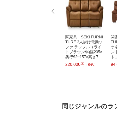
ne｜ビッ
関家具｜SEKI FURNI
関家具｜SEKI FURNI
関家
 〔キ
TURE 2人掛けソファ
TURE 3人掛け電動ソ
TU
ル〕強
エレーナ（グレー/約
ファ ラッフル（ライ
ケ
転写式
幅164×奥行88×高さ8
トブラウン/約幅205×
ン 
ールセ
0×座面高さ42cm）
奥行92~157×高さ78~
トブ
YKTSB
【キャンセル・返品
99×座面高さ46~50c
82,500円
220,000円
94
）
（税込）
（税込）
不可】
m）【キャンセル・返
品不可】
同じジャンルのラ