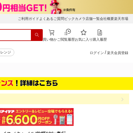
ご利用ガイド
よくあるご質問
ビックカメラ店舗一覧
会社概要
楽天市場
買い物かご
閲覧履歴
お気に入り
購入履歴
/
子レンジ
ログイン
楽天会員登録