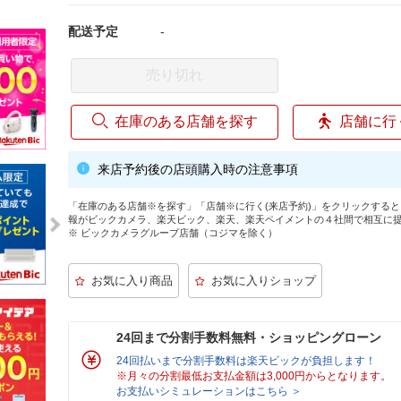
配送予定
-
売り切れ
在庫のある店舗を探す
店舗に行
来店予約後の店頭購入時の注意事項
「在庫のある店舗※を探す」「店舗※に行く(来店予約)」をクリックする
報がビックカメラ、楽天ビック、楽天、楽天ペイメントの４社間で相互に
※ ビックカメラグループ店舗（コジマを除く）
24回まで分割手数料無料・ショッピングローン
24回払いまで分割手数料は楽天ビックが負担します！
※月々の分割最低お支払金額は3,000円からとなります。
お支払いシミュレーションはこちら ＞