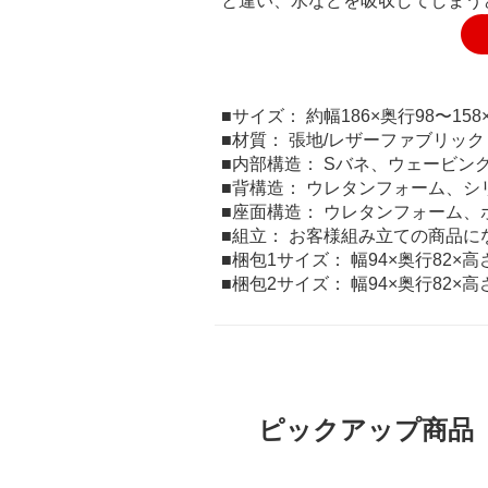
と違い、水などを吸収してしまう
■サイズ： 約幅186×奥行98〜158
■材質： 張地/レザーファブリッ
■内部構造： Sバネ、ウェービン
■背構造： ウレタンフォーム、シ
■座面構造： ウレタンフォーム、
■組立： お客様組み立ての商品
■梱包1サイズ： 幅94×奥行82×高さ
■梱包2サイズ： 幅94×奥行82×高さ
ピックアップ商品