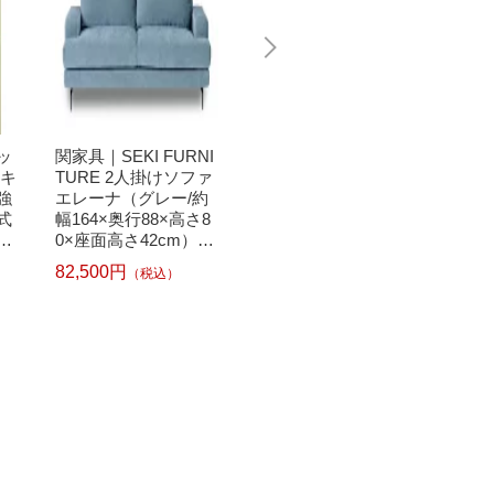
ビッ
関家具｜SEKI FURNI
関家具｜SEKI FURNI
関家具｜
〔キ
TURE 2人掛けソファ
TURE 3人掛け電動ソ
TURE
強
エレーナ（グレー/約
ファ ラッフル（ライ
ケネス
式
幅164×奥行88×高さ8
トブラウン/約幅205×
ン 幅1
セ
0×座面高さ42cm）
奥行92~157×高さ78~
トブラウ
SB
【キャンセル・返品
99×座面高さ46~50c
82,500円
220,000円
94,60
（税込）
（税込）
不可】
m）【キャンセル・返
品不可】