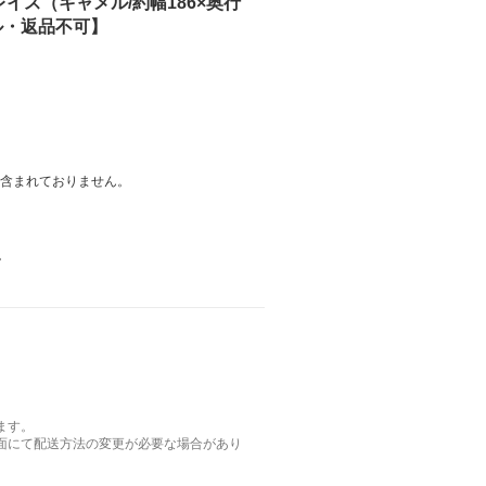
グレイス（キャメル/約幅186×奥行
セル・返品不可】
は含まれておりません。
。
ます。
面にて配送方法の変更が必要な場合があり