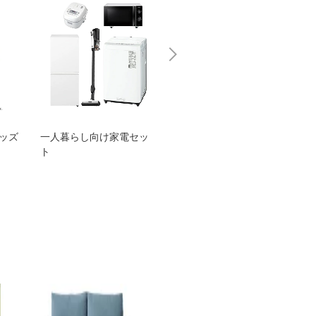
グッズ
一人暮らし向け家電セッ
オススメ！ヤマハ 電動
TEN
ト
アシスト自転車
ェア