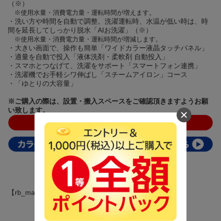
（※）
※使用水量・消費電力量・運転時間が増えます。
・洗い方や時間を自動で調整。洗濯運転時、水温が低い時は、時
間を延長してしっかり脱水「AIお洗濯」（※）
※使用水量・消費電力量・運転時間が増減します。
・大きい画面で、操作も簡単「ワイドカラー液晶タッチパネル」
・適量を自動で投入「液体洗剤・柔軟剤 自動投入」
・スマホとつなげて、洗濯をサポート「スマートフォン連携」
・洗濯機でお手軽シワ伸ばし「スチームアイロン」コース
・「ゆとりの大容量」
※ご購入の際は、設置・搬入スペースをご確認頂きますようお願
い致します。
【rb_makerB】