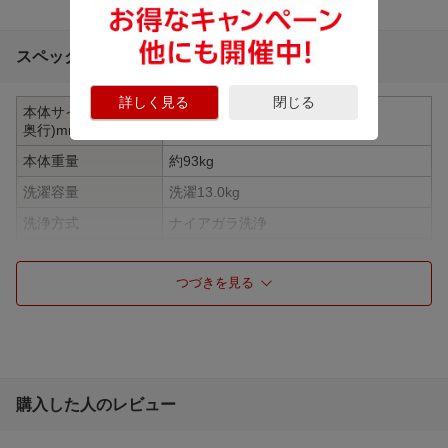
スペック詳細
詳しく見る
閉じる
本体サイズ(幅×高さ×
630×1065×720mm
奥行)mm
本体重量
約93kg
洗濯容量
洗濯13.0kg
洗浄方式
ナイアガラ洗浄
乾燥容量［洗濯時］
乾燥7.0kg
つづきを見る
ドアタイプ
左開き
インバーター搭載
有
乾燥方式
ヒートポンプ乾燥
コース
洗濯：10コース、洗濯〜乾燥：8コー
ス、乾燥：6コース、清潔：8コース、温
購入した人のレビュー
水：6コース、ダウンロード：11コース
洗剤・柔軟剤 自動投
液体洗剤・柔軟剤