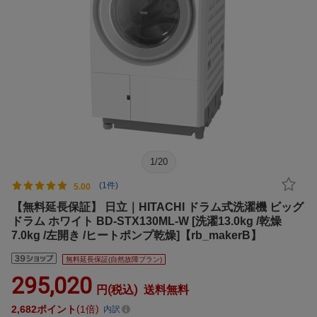
1
/
20
(1件)
5.00
【無料延長保証】 日立｜HITACHI ドラム式洗濯機 ビッグ
ドラム ホワイト BD-STX130ML-W [洗濯13.0kg /乾燥
7.0kg /左開き /ヒートポンプ乾燥]【rb_makerB】
無料延長保証(自然故障プラン)
295,020
円(税込)
送料無料
2,682
ポイント
1倍
内訳