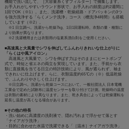
機能で洗い流して、［大容量糸くずフィルター］で捕集します。
お手入れがしやすいラウンド形状で、お手入れの頻度は約2週間に
1回でOK（※1）。また、洗濯槽・乾燥経路・ドアパッキンの3つ
を強力洗浄する「らくメンテ洗浄」コース（槽洗浄4時間）も搭載
しています（※2）。
※1 日立調べ。洗濯から乾燥7kg、1日1回運転時。衣類の量・種類に
より効果が異なります。
※2 洗濯槽用または衣類用の塩素系漂白剤をご使用ください。
■
高速風と大風量でシワを伸ばしてふんわりきれいな仕上がりに
「らくはや風アイロン」
高速風と大風量で、シワを伸ばす力はそのままにヒートポンプ
式で、時短と省エネの両立を実現しています。また、手前から衣
類に直接風を当てる日立の特許技術により、風が遮られず、袖ま
できれいに仕上げます。らに、衣類温度約65℃の（※）低温乾燥
で、ふんわりやさしく仕上げます。
※日立調べ。洗濯から乾燥コースにおいて。一般社団法人 日本電機
工業会で定めた試験布に温度センサーを取り付けて計測。乾燥時の温度
は衣類の素材により異なります。また、乾き具合によっては乾燥運転を
延長し温度が高くなる場合があります。
■
その他の特長
・洗い始めに高濃度の洗剤液で、隠れ汚れまで浮かせて落とす
「ナイアガラ洗浄」
・目的に合わせた水温で洗濯できる「［温水］ナイアガラ洗浄」