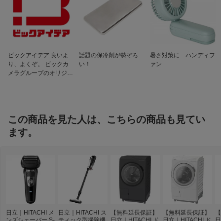
自動槽洗浄機能
自動槽洗浄機能あり
ふろ水ポンプ
無
温水洗浄機能
有
ビックアイデア 良いよ
話題の保冷剤が勢ぞろ
暑さ対策に ハンディフ
スマホ操作機能
対応
り、よくぞ。 ビックカ
い！
ァン
メラグループのオリジナ
消費電力［洗濯時］
180W
ルブランド
消費電力［乾燥時］
1240W
消費電力量［洗濯
85Wh/回
時］
この商品を見た人は、こちらの商品も見てい
消費電力量［洗濯〜
1150Wh/回
ます。
乾燥時］
付属品
給水ホース（長さ約80cm）
日立｜HITACHI メ
日立｜HITACHI ス
【無料延長保証】
【無料延長保証】
【
ンズシェーバー S-
ティック型掃除機
日立｜HITACHI ド
日立｜HITACHI ド
日