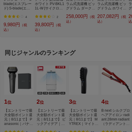
blade(エスブレー
ホワイト PV-BKL1
ラム式洗濯機 ビッ
ラム式洗濯機 ビッ
ラ
ド) S-blade(エス
1L-W [サイクロン
グドラム ダークグ
グドラム ホワイト
グ
ブレード) ブラッ
式 /コードレス]【r
レー BD-SX130M
BD-SW120ML-W
B
258,000円
207,082円
2
（税
（税
ク RMH-FR40B-B
b_makerB】
L-H [洗濯13.0kg /
[洗濯12.0kg /乾燥
[
4
2
[4枚刃 /AC100V-2
乾燥7.0kg /左開き
込）
6.0kg /左開き /ヒ
込）
6
込
9,980円
39,800円
（税
（税
40V]【newlife_ca
/ヒートポンプ乾
ーター乾燥(水冷・
ー
込）
込）
mpaign_d】
燥]【rb_makerB】
除湿タイプ)]【rb_
除
makerB】
m
同じジャンルのランキング
1
2
3
4
位
位
位
位
【エントリーで最
【エントリーで最
【エントリーで最
B next シルクプロ
大全額ポイント還
大全額ポイント還
大全額ポイント還
ヘアアイロン radi
元｜8/11まで】 P
元｜8/11まで】 ビ
元｜8/11まで】 M
ant 28mm radiant
anasonic｜パナソ
ックアイデア｜Bi
YTREX｜マイトレ
（ラディアント）
ニック メンズシ...
cIDEA ポータブ...
ックス モーショ
レッド LM125-...