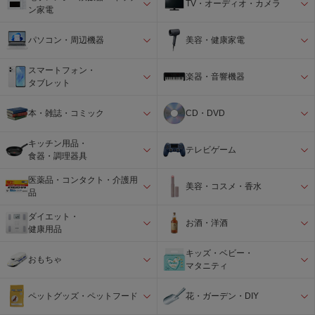
TV・オーディオ・カメラ
ン家電
パソコン・周辺機器
美容・健康家電
スマートフォン・
楽器・音響機器
タブレット
本・雑誌・コミック
CD・DVD
キッチン用品・
テレビゲーム
食器・調理器具
医薬品・コンタクト・介護用
美容・コスメ・香水
品
ダイエット・
お酒・洋酒
健康用品
キッズ・ベビー・
おもちゃ
マタニティ
ペットグッズ・ペットフード
花・ガーデン・DIY