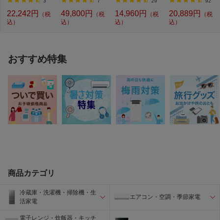
ン...
3
7
29
92
22,242円
49,800円
14,960円
20,889円
（税
（税
（税
（税
込）
込）
込）
込）
おすすめ特集
商品カテゴリ
冷蔵庫・洗濯機・掃除機・生
エアコン・空調・季節家電
活家電
電子レンジ・炊飯器・キッチ