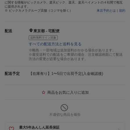
に関する情報がビックカメラ、楽天ビック、楽天、楽天ペイメントの４社間で相互
に提供されます。
※ ビックカメラグループ店舗（コジマを除く）
来店予約とは
｜
規約
配送
東京都 - 宅配便
送料無料ライン対象
すべての配送方法と送料を見る
※離島・一部地域は追加送料がかかる場合があります。
※最安送料での配送をご希望の場合、注文確認画面にて配送
方法の変更が必要な場合があります。
配送予定
【在庫有り】1〜5日で出荷予定(入金確認後)
商品をお気に入りに追加
不適切な商品を報告
最大5年あんしん延長保証