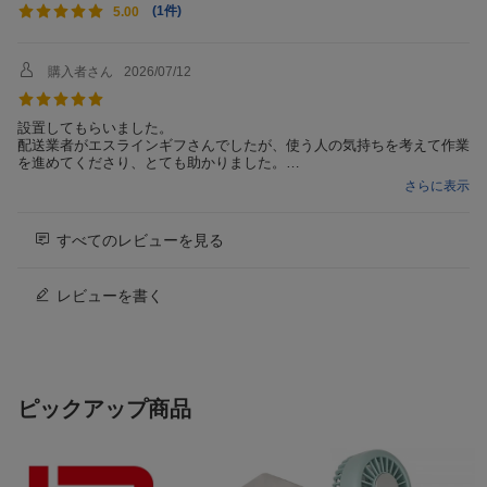
(
1件
)
5.00
入
運転音［洗濯時］
34dB
購入者さん
2026/07/12
運転音［脱水時］
37dB
運転音［乾燥時］
49dB
設置してもらいました。
配送業者がエスラインギフさんでしたが、使う人の気持ちを考えて作業
運転時間［洗濯時］
36分
を進めてくださり、とても助かりました。
星10くらいつけたいです。
運転時間［洗濯〜乾
93分
さらに表示
燥時］
標準使用水量［洗濯
94L
すべてのレビューを見る
時］
標準使用水量［洗
65L
レビューを書く
濯〜乾燥時］
タイマー予約
あり（洗濯：3〜24時間、洗濯〜乾燥：
5〜24時間、乾燥：5〜24時間）
設置可能防水パン
内寸奥行き54cm以上
ピックアップ商品
ボディ幅(mm)
600mm
乾燥フィルターお手
乾燥フィルターレス
入れ