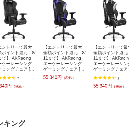
エントリーで最大
【エントリーで最大
【エントリーで最
額ポイント還元｜8/
全額ポイント還元｜8/
全額ポイント還元｜
まで】 AKRacing｜
11まで】 AKRacing｜
11まで】 AKRaci
ーケーレーシング
エーケーレーシング
エーケーレーシン
ーミングチェア [シ
ゲーミングチェア [シ
ゲーミングチェア 
 W390xD525xH1
ート W390xD525xH1
ート W390xD525x
55,340円
（税込）
7
2
0〜1365mm] Overt
290〜1365mm] Overt
290〜1365mm] Ov
e ブラック OVERT
ure パープル OVERT
ure ホワイト OVE
,340円
55,340円
（税込）
（税込）
E-BLACK [アーム
URE-PURPLE[OVER
URE-WHITE[OVE
ストあり /ヘッドレ
TUREPURPLE]
UREWHITE]
トあり /ロッキング
り /リクライニング
][OVERTUREBL
K]
ンキング