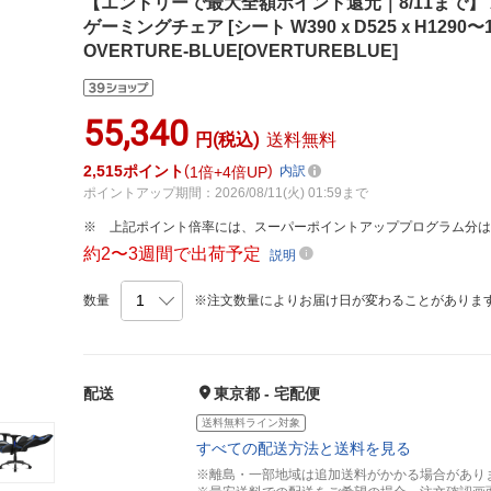
【エントリーで最大全額ポイント還元｜8/11まで】 
ゲーミングチェア [シート W390ｘD525ｘH1290〜136
OVERTURE-BLUE[OVERTUREBLUE]
55,340
円(税込)
送料無料
2,515
ポイント
1倍
4倍UP
内訳
ポイントアップ期間：2026/08/11(火) 01:59まで
上記ポイント倍率には、スーパーポイントアッププログラム分
約2〜3週間で出荷予定
説明
数量
※注文数量によりお届け日が変わることがありま
配送
東京都 - 宅配便
送料無料ライン対象
すべての配送方法と送料を見る
※離島・一部地域は追加送料がかかる場合があり