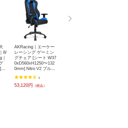
大
AKRacing｜エーケー
【エントリーで最大
【エン
8/
レーシング ゲーミン
全額ポイント還元｜8/
全額ポ
ng｜
グチェア [シート W37
11まで】 AKRacing｜
11まで】
グ
0xD560xH1250〜132
エーケーレーシング
エーケ
[シ
0mm] Nitro V2 ブルー
ゲーミングチェア [シ
ゲーミ
H1
NITRO-BLUE/V2
ート W390xD525xH1
ート W3
55,340円
（税込）
3
ert
290〜1365mm] Overt
290〜1
RT
ure レッド OVERTUR
ure 
53,120円
55,34
（税込）
RT
E-RED[OVERTURER
URE-B
ED]
レスト
ストあ
あり 
あり][O
ACK]