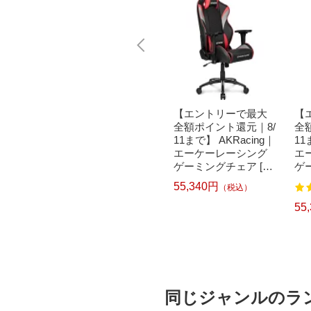
で最大
AKRacing｜エーケー
【エントリーで最大
【
元｜8/
レーシング ゲーミン
全額ポイント還元｜8/
全
cing｜
グチェア [シート W37
11まで】 AKRacing｜
11
シング
0xD560xH1250〜132
エーケーレーシング
エ
ア [シ
0mm] Nitro V2 ブルー
ゲーミングチェア [シ
ゲ
25xH1
NITRO-BLUE/V2
ート W390xD525xH1
ート
55,340円
（税込）
3
 Overt
290〜1365mm] Overt
29
OVERT
ure レッド OVERTUR
ur
53,120円
55
込）
（税込）
OVERT
E-RED[OVERTURER
UR
ED]
レ
ス
あ
あり
AC
同じジャンルのラ