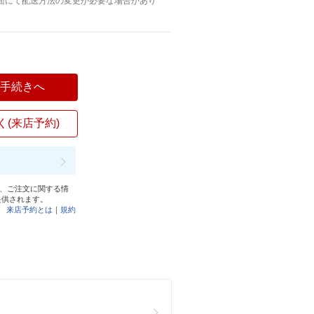
面にて配送方法の変更が必要な場合があり
入手続きへ
く(来店予約)
と、ご注文に関する情
提供されます。
来店予約とは
｜
規約