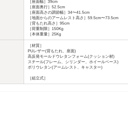
［座面幅］39cm
［座面奥行］52.5cm
［座面高さの調節幅］34〜41.5cm
［地面からのアームレスト高さ］59.5cm〜73.5cm
［背もたれ高さ］95cm
［荷重制限］150Kg
［本体重量］25Kg
［材質］
PUレザー(背もたれ、座面)
高反発モールドウレタンフォーム(クッション材)
スチール(フレーム、シリンダー、ホイールベース)
ポリウレタン(アームレスト、キャスター)
［組立式］