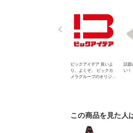
スオー
おすすめ！REGZA 4K液
ビックアイデア 良いよ
話題
洗浄
晶テレビ
り、よくぞ。 ビックカ
い！
メラグループのオリジナ
ルブランド
この商品を見た人