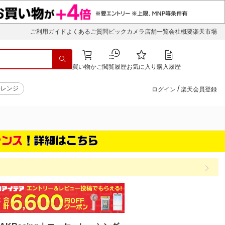
ご利用ガイド
よくあるご質問
ビックカメラ店舗一覧
会社概要
楽天市場
買い物かご
閲覧履歴
お気に入り
購入履歴
/
子レンジ
ログイン
楽天会員登録