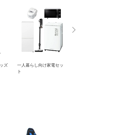
グッズ
一人暮らし向け家電セッ
オススメ！ヤマハ 電動
TEN
ト
アシスト自転車
ェア