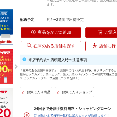
※最安送料での配送をご希望の場合、注文確認画
ます。
配送予定
約2〜3週間で出荷予定
商品をかごに追加
ご購
在庫のある店舗を探す
店舗に行
来店予約後の店頭購入時の注意事項
「在庫のある店舗※を探す」「店舗※に行く(来店予約)」をクリックする
報がビックカメラ、楽天ビック、楽天、楽天ペイメントの４社間で相互に
※ ビックカメラグループ店舗（コジマを除く）
24回まで分割手数料無料・ショッピングローン
24回払いまで分割手数料は楽天ビックが負担します！