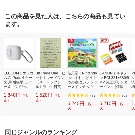
この商品を見た人は、こちらの商品も見てい
ます。
ELECOM｜エレコ
Bit Trade One｜ビ
任天堂｜Nintendo
CANON｜キヤノ
P
ム AirPods 4 ケー
ットトレードワン
あつまれ どうぶ
ン BCI-381+380/5
ソ
ス 用 耐衝撃 カバ
〔キートップシー
つの森[ニンテンド
MP 純正プリンタ
洗
ー &lt; ワイヤレス
ル〕強い！日英対
ースイッチ ソフ
ーインク (標準容
槽
/ MagSafe 充電対
応転写式キートッ
ト]【Switch】
量) 5色パック[BCI
W
1,840円
1,520円
（税
（税
応 &gt; 衝撃吸収
プシールセット ブ
3813805MP]
機
471
304
フタ開閉ロック機
込）
ルー DYKTSBL
込）
l
6,240円
6,210円
1
（税
（税
能 落下防止 カラ
込）
込）
込
ビナ付 TOUGH SL
IM Lock ホワイト
AVA-AP06TSLWH
同じジャンルのランキング