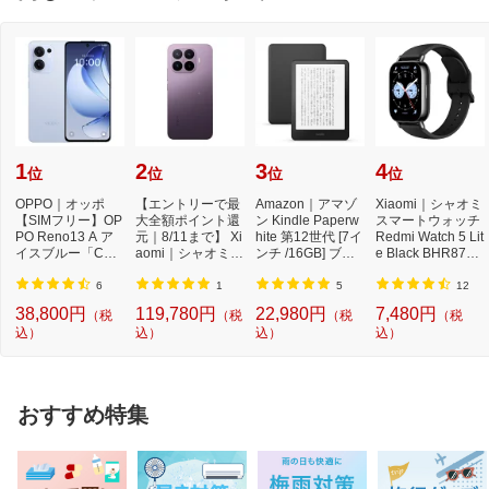
1
2
3
4
位
位
位
位
OPPO｜オッポ
【エントリーで最
Amazon｜アマゾ
Xiaomi｜シャオミ
【SIMフリー】OP
大全額ポイント還
ン Kindle Paperw
スマートウォッチ
PO Reno13 A ア
元｜8/11まで】 Xi
hite 第12世代 [7イ
Redmi Watch 5 Lit
イスブルー「CPH
aomi｜シャオミ
ンチ /16GB] ブラ
e Black BHR8789
2699IB」Qualcom
【SIMフリー】 X
ック B0CFPL6CF
GL
m Snapdr...
i...
Y ...
6
1
5
12
38,800円
119,780円
22,980円
7,480円
（税
（税
（税
（税
込）
込）
込）
込）
おすすめ特集