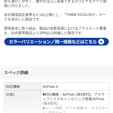
持ち運びしやすく、腰やかばんに装着できるカラビナをケース側
面に付けました。
自社環境認定基準を1つ以上満たし、『THINK ECOLOGY』マー
クを表示した製品です。
環境保全に取り組み、製品の包装容器におけるプラスチック重量
を、社内基準製品より20%以上削減した製品です。
スペック詳細
対応機種
AirPods 4
仕様1
■対応機種：AirPods (第4世代)、アクテ
ィブノイズキャンセリング搭載AirPods
(第4世代)
■セット内容：ケース本体×1、カラビナ×
1、両面テープ