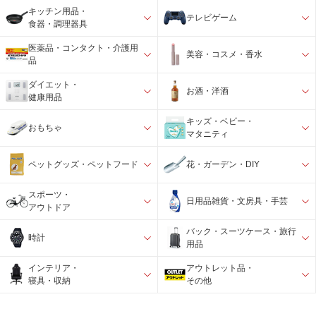
キッチン用品・
テレビゲーム
食器・調理器具
医薬品・コンタクト・介護用
美容・コスメ・香水
品
ダイエット・
お酒・洋酒
健康用品
キッズ・ベビー・
おもちゃ
マタニティ
ペットグッズ・ペットフード
花・ガーデン・DIY
スポーツ・
日用品雑貨・文房具・手芸
アウトドア
バック・スーツケース・旅行
時計
用品
インテリア・
アウトレット品・
寝具・収納
その他