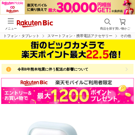
メニュー
商品を探す
買い物かご
ートフォン・タブレット
スマートフォン・携帯電話アクセサリー
その他
令和8年熊本地震に伴う配送の影響について