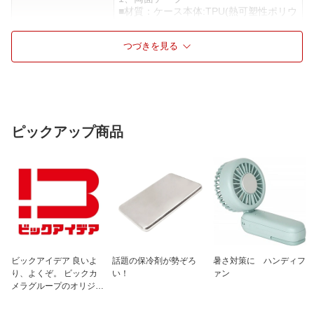
■材質：ケース本体:TPU(熱可塑性ポリウ
レタン)、ポリカーボネート、カラビナ:
亜鉛合金
つづきを見る
■カラー：ブルー
ピックアップ商品
ビックアイデア 良いよ
話題の保冷剤が勢ぞろ
暑さ対策に ハンディフ
り、よくぞ。 ビックカ
い！
ァン
メラグループのオリジナ
ルブランド