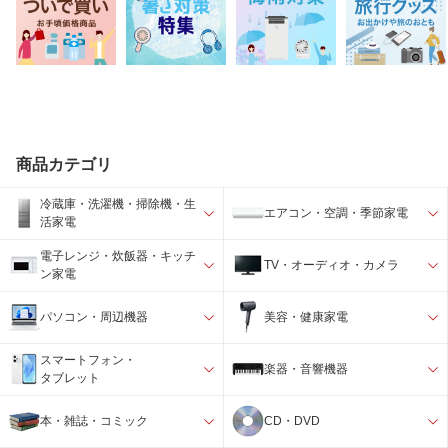
商品カテゴリ
冷蔵庫・洗濯機・掃除機・生
エアコン・空調・季節家電
活家電
電子レンジ・炊飯器・キッチ
TV・オーディオ・カメラ
ン家電
パソコン・周辺機器
美容・健康家電
スマートフォン・
楽器・音響機器
タブレット
本・雑誌・コミック
CD・DVD