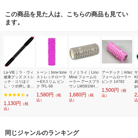
この商品を見た人は、こちらの商品も見てい
ます。
La-VIE｜ラ・ヴィ
トーン｜tone tone
リノミライ｜Lino
アーテック｜Artec
サ
健康グッズ ストレ
ストレッチローラ
Mirai フォームロ
フォームローラー
K
ッチ・コリほぐ
ーEXスリム ピン
ーラー アースブラ
ピンク 14792
易
し・ツボ押し 全身
ク TFL-06
ウン LMS91NH01
g
1,500円
（税
エステローラー セ
5
お
1,580円
1,680円
2
（税
（税
ルライ子(幅41×直
込）
5
6
径3cm/ブラック×
込）
込）
込
1,130円
（税
ピンク) 3B-4743
込）
同じジャンルのランキング