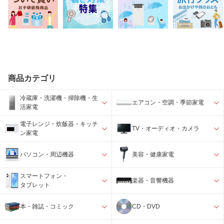
商品カテゴリ
冷蔵庫・洗濯機・掃除機・生
エアコン・空調・季節家電
活家電
電子レンジ・炊飯器・キッチ
TV・オーディオ・カメラ
ン家電
パソコン・周辺機器
美容・健康家電
スマートフォン・
楽器・音響機器
タブレット
本・雑誌・コミック
CD・DVD