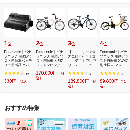
1
2
3
4
位
位
位
位
Panasonic｜パナ
Panasonic｜パナ
【エントリーで最
Panasonic｜パナ
ソニック 電動アシ
ソニック 電動アシ
大全額ポイント還
ソニック 電動アシ
スト自転車バッテ
スト自転車 BP02
元｜8/11まで】 ブ
スト自転車 SW 特
リー用 端子カバー
コットンピンク B
リヂストン｜BRI
別仕様車 マットハ
NAH413[NAH413]
EFZC633M [26イ
DGESTONE 電動
ニー シングル...
170,000円
（税
ン...
ア...
36
1
3
込）
330円
139,800円
89,800円
（税込）
（税
（税
込）
込）
おすすめ特集