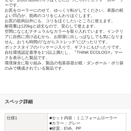
ーです。
お尻をローラーにのせて、ゆっくり転がしてください。表面の程
よい凹凸が、筋肉のコリをじんわりほぐします。
お尻の筋肉以外にも、コリをほぐしたいところに使えます。
耐荷重は120kgと頑丈なので、安心して使えます。
空間になじむナチュラルなカラーを取り入れています。インテリ
アに自然に溶け込むから、お部屋に出しっぱなしでも気になりま
せん。おうち時間の“ながらストレッチ”にぴったりです。
ボックスタイプのパッケージ入りで、ギフトにもぴったりです。
自社環境認定基準を1つ以上満たし、『THINK ECOLOGY』マー
クを表示した製品です。
環境保全に取り組み、製品の包装容器が紙・ダンボール・ポリ袋
のみで構成されている製品です。
スペック詳細
仕様1
■セット内容：ミニフォームローラー
■カラー：グレー
■材質：EVA、PP