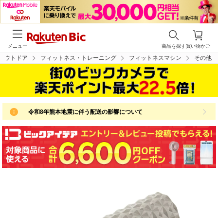
メニュー
商品を探す
買い物かご
アウトドア
フィットネス・トレーニング
フィットネスマシン
その他
令和8年熊本地震に伴う配送の影響について