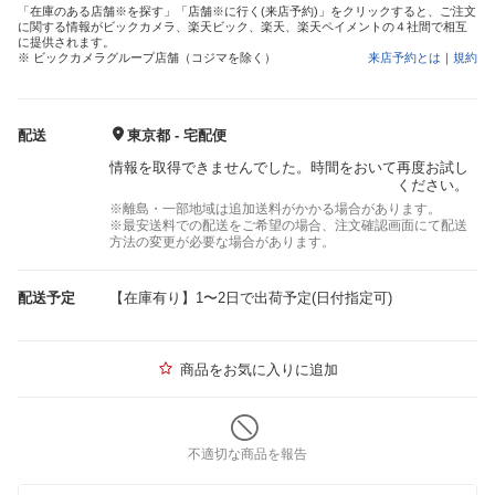
「在庫のある店舗※を探す」「店舗※に行く(来店予約)」をクリックすると、ご注文
に関する情報がビックカメラ、楽天ビック、楽天、楽天ペイメントの４社間で相互
に提供されます。
※ ビックカメラグループ店舗（コジマを除く）
来店予約とは
｜
規約
配送
東京都 - 宅配便
情報を取得できませんでした。時間をおいて再度お試し
ください。
※離島・一部地域は追加送料がかかる場合があります。
※最安送料での配送をご希望の場合、注文確認画面にて配送
方法の変更が必要な場合があります。
配送予定
【在庫有り】1〜2日で出荷予定(日付指定可)
商品をお気に入りに追加
不適切な商品を報告