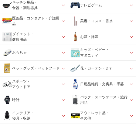
キッチン用品・
テレビゲーム
食器・調理器具
医薬品・コンタクト・介護用
美容・コスメ・香水
品
ダイエット・
お酒・洋酒
健康用品
キッズ・ベビー・
おもちゃ
マタニティ
ペットグッズ・ペットフード
花・ガーデン・DIY
スポーツ・
日用品雑貨・文房具・手芸
アウトドア
バック・スーツケース・旅行
時計
用品
インテリア・
アウトレット品・
寝具・収納
その他