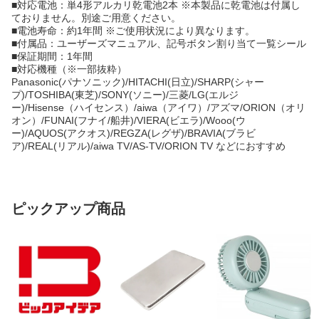
■対応電池：単4形アルカリ乾電池2本 ※本製品に乾電池は付属し
ておりません。別途ご用意ください。
■電池寿命：約1年間 ※ご使用状況により異なります。
■付属品：ユーザーズマニュアル、記号ボタン割り当て一覧シール
■保証期間：1年間
■対応機種（※一部抜粋）
Panasonic(パナソニック)/HITACHI(日立)/SHARP(シャー
プ)/TOSHIBA(東芝)/SONY(ソニー)/三菱/LG(エルジ
ー)/Hisense（ハイセンス）/aiwa（アイワ）/アズマ/ORION（オリ
オン）/FUNAI(フナイ/船井)/VIERA(ビエラ)/Wooo(ウ
ー)/AQUOS(アクオス)/REGZA(レグザ)/BRAVIA(ブラビ
ア)/REAL(リアル)/aiwa TV/AS-TV/ORION TV などにおすすめ
ピックアップ商品