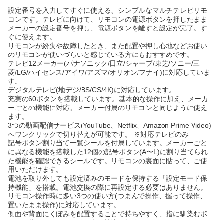
設定番号を入力してすぐに使える、シンプルなマルチテレビリモ
コンです。テレビに向けて、リモコンの電源ボタンを押したまま
メーカーの設定番号を押し、電源ボタンを離すと設定が完了。す
ぐに使えます。
リモコンが紛失や故障したとき、また配置や押し心地などお使い
のリモコンが使いづらいと感じている方にもおすすめです。
テレビ12メーカー(パナソニック/日立/シャープ/東芝/ソニー/三
菱/LG/ハイセンス/アイワ/アズマ/オリオン/フナイ)に対応していま
す。
デジタルテレビ(地デジ/BS/CS/4K)に対応しています。
充実の60ボタンを搭載しています。基本的な操作に加え、メーカ
ーごとの機能に対応。メーカー付属のリモコンと同じように使え
ます。
3つの動画配信サービス(YouTube、Netflix、Amazon Prime Video)
へワンクリックで切り替えが可能です。 ※対応テレビのみ
記号ボタン割り当て一覧シールを付属しています。メーカーごと
に異なる機能を搭載した12個の記号ボタン(A〜L)に割り当てられ
た機能を確認できるシールです。リモコンの裏面に貼って、ご使
用いただけます。
電池を取り外しても設定済みのモードを保持する「設定モード保
持機能」を搭載。電池交換の際に再設定する必要はありません。
リモコン操作時に多い3つの使い方(つまんで操作、握って操作、
置いたまま操作)に対応しています。
側面や背面にくぼみを配置することで持ちやすく、指に馴染むボ