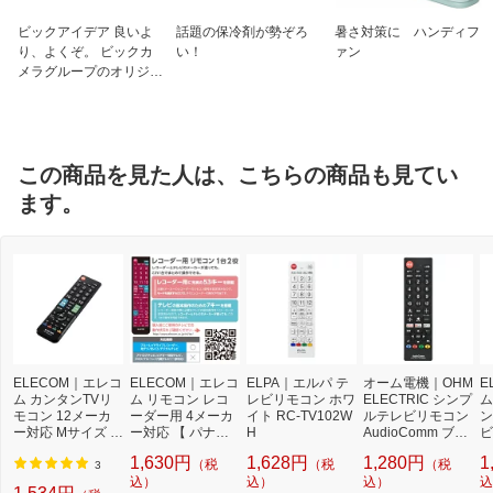
ビックアイデア 良いよ
話題の保冷剤が勢ぞろ
暑さ対策に ハンディフ
り、よくぞ。 ビックカ
い！
ァン
メラグループのオリジナ
ルブランド
この商品を見た人は、こちらの商品も見てい
ます。
ELECOM｜エレコ
ELECOM｜エレコ
ELPA｜エルパ テ
オーム電機｜OHM
E
ム カンタンTVリ
ム リモコン レコ
レビリモコン ホワ
ELECTRIC シンプ
ム
モコン 12メーカ
ーダー用 4メーカ
イト RC-TV102W
ルテレビリモコン
ン
ー対応 Mサイズ ブ
ー対応 【 パナソ
H
AudioComm ブラ
ビ
ラック ERC-TV01
ニック 東芝 シャ
ック AV-R580N-K
タ
1,630円
1,628円
1,280円
1
（税
（税
（税
MBK-MU
ープ ソニー 】 1台
[単4電池×2本(別
ん
3
2役 主要12メーカ
込）
込）
売)]
込）
対
込