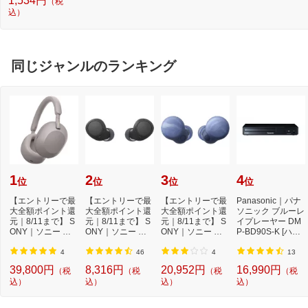
1,534円
（税
ー テレビにも対応
ラ
込）
簡単設定ですぐに
R
使える ブラック
[
ブラック ERC-BD
売
R02BK-MU
同じジャンルのランキング
1
2
3
4
位
位
位
位
【エントリーで最
【エントリーで最
【エントリーで最
Panasonic｜パナ
大全額ポイント還
大全額ポイント還
大全額ポイント還
ソニック ブルーレ
元｜8/11まで】 S
元｜8/11まで】 S
元｜8/11まで】 S
イプレーヤー DM
ONY｜ソニー ブ
ONY｜ソニー 完
ONY｜ソニー 完
P-BD90S-K [ハイ
ルートゥースヘッ
全ワイヤレスイヤ
全ワイヤレスイヤ
レゾ対応 /再生専
ド...
ホ...
ホ...
用...
4
46
4
13
39,800円
8,316円
20,952円
16,990円
（税
（税
（税
（税
込）
込）
込）
込）