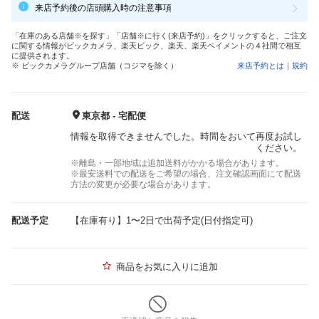
来店予約後の店頭購入時の注意事項
「在庫のある店舗※を探す」「店舗※に行く(来店予約)」をクリックすると、ご注文
に関する情報がビックカメラ、楽天ビック、楽天、楽天ペイメントの４社間で相互
に提供されます。
※ ビックカメラグループ店舗（コジマを除く）
来店予約とは
｜
規約
配送
東京都 - 宅配便
情報を取得できませんでした。時間をおいて再度お試し
ください。
※離島・一部地域は追加送料がかかる場合があります。
※最安送料での配送をご希望の場合、注文確認画面にて配送
方法の変更が必要な場合があります。
配送予定
【在庫有り】1〜2日で出荷予定(日付指定可)
商品をお気に入りに追加