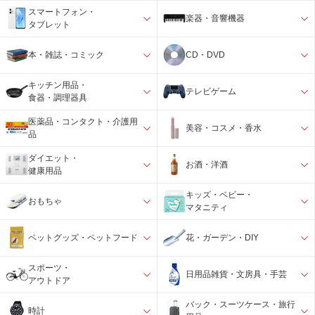
スマートフォン・
楽器・音響機器
タブレット
本・雑誌・コミック
CD・DVD
キッチン用品・
テレビゲーム
食器・調理器具
医薬品・コンタクト・介護用
美容・コスメ・香水
品
ダイエット・
お酒・洋酒
健康用品
キッズ・ベビー・
おもちゃ
マタニティ
ペットグッズ・ペットフード
花・ガーデン・DIY
スポーツ・
日用品雑貨・文房具・手芸
アウトドア
バック・スーツケース・旅行
時計