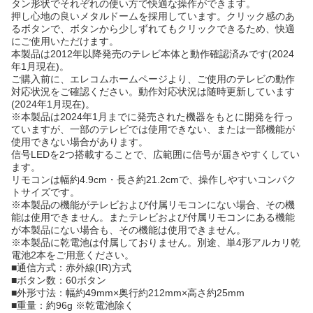
タン形状でそれぞれの使い方で快適な操作ができます。
押し心地の良いメタルドームを採用しています。クリック感のあ
るボタンで、ボタンから少しずれてもクリックできるため、快適
にご使用いただけます。
本製品は2012年以降発売のテレビ本体と動作確認済みです(2024
年1月現在)。
ご購入前に、エレコムホームページより、ご使用のテレビの動作
対応状況をご確認ください。動作対応状況は随時更新しています
(2024年1月現在)。
※本製品は2024年1月までに発売された機器をもとに開発を行っ
ていますが、一部のテレビでは使用できない、または一部機能が
使用できない場合があります。
信号LEDを2つ搭載することで、広範囲に信号が届きやすくしてい
ます。
リモコンは幅約4.9cm・長さ約21.2cmで、操作しやすいコンパク
トサイズです。
※本製品の機能がテレビおよび付属リモコンにない場合、その機
能は使用できません。またテレビおよび付属リモコンにある機能
が本製品にない場合も、その機能は使用できません。
※本製品に乾電池は付属しておりません。別途、単4形アルカリ乾
電池2本をご用意ください。
■通信方式：赤外線(IR)方式
■ボタン数：60ボタン
■外形寸法：幅約49mm×奥行約212mm×高さ約25mm
■重量：約96g ※乾電池除く