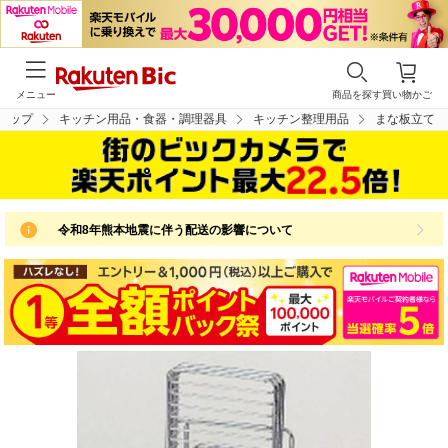
メニュー
商品を探す
買い物かご
トップ
キッチン用品・食器・調理器具
キッチン整理用品
まな板立て
令和8年熊本地震に伴う配送の影響について