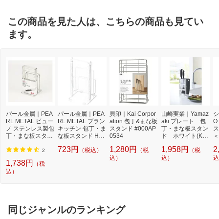
この商品を見た人は、こちらの商品も見てい
ます。
パール金属｜PEA
パール金属｜PEA
貝印｜Kai Corpor
山崎実業｜Yamaz
シ
RL METAL ビュー
RL METAL ブラン
ation 包丁&まな板
aki プレート 包
O
ノ ステンレス製包
キッチン 包丁・ま
スタンド #000AP
丁・まな板スタン
ス
丁・まな板スタン
な板スタンド HB-
0534
ド ホワイト(Knif
＜
ド HB3286[HB32
3610
e & Cutting Board
A1
723円
1,280円
1,958円
2
（税込）
（税
（税
86]
Stand Plate) 0243
2
込）
6 ホワイト[2436]
込）
込
1,738円
（税
込）
同じジャンルのランキング