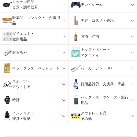
キッチン用品・
テレビゲーム
食器・調理器具
医薬品・コンタクト・介護用
美容・コスメ・香水
品
ダイエット・
お酒・洋酒
健康用品
キッズ・ベビー・
おもちゃ
マタニティ
ペットグッズ・ペットフード
花・ガーデン・DIY
スポーツ・
日用品雑貨・文房具・手芸
アウトドア
バック・スーツケース・旅行
時計
用品
インテリア・
アウトレット品・
寝具・収納
その他