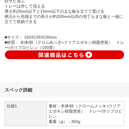
防サビ加工
トレーは外して洗える
厚さ約25mm以下と15mm以下のまな板を立てて置ける
柄元から先端までの長さが約200mm以内の包丁もまな板と一緒に
立てて収納できる
■サイズ： 160X135X230mm
■材質： 本体/鉄（クロムめっき+クリアエポキシ樹脂塗装） トレ
ー/ポリプロピレン（100度）
スペック詳細
仕様1
素材：本体/鉄（クロームメッキ+クリア
エポキシ樹脂塗装）、トレー/ポリプロピ
レン
重量（g）：360g