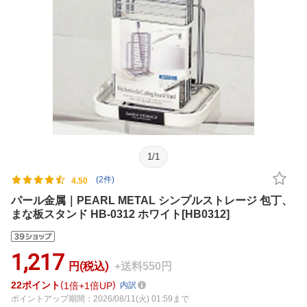
1
/
1
(2件)
4.50
パール金属｜PEARL METAL シンプルストレージ 包丁、
まな板スタンド HB-0312 ホワイト[HB0312]
1,217
円(税込)
+送料550円
22
ポイント
1倍
1倍UP
内訳
ポイントアップ期間：2026/08/11(火) 01:59まで