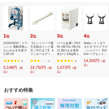
1
2
3
4
位
位
位
位
DOSHISHA｜ドウ
【エントリーで最
パール金属｜PEA
iittala｜イッタラ
シシャ 電動本格ふ
大全額ポイント還
RL METAL HB-54
タピオ サケグラス
わふわかき氷器 D
元｜8/11まで】 キ
22 袋のまま保存
（シェリー） 約9
CSP-20
リンホールディン
米びつ 10kg用 1合
0ml ペアセット
グス｜Kirin Hol...
カップ付
（2個入り） [...
14,300円
（税
8
3
9
込）
5,148円
24,750円
1,073円
（税
（税
（税
込）
込）
込）
おすすめ特集