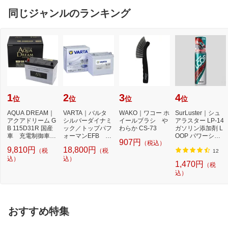
同じジャンルのランキング
1
2
3
4
位
位
位
位
AQUA DREAM｜
VARTA｜バルタ
WAKO｜ワコー ホ
SurLuster｜シュ
アクアドリーム G
シルバーダイナミ
イールブラシ や
アラスター LP-14
B 115D31R 国産
ック／トップパフ
わらか CS-73
ガソリン添加剤 L
車 充電制御車対
ォーマンEFB 充
OOP パワーショ
907円
（税込）
応バッテリー G
電制御車・アイド
ット 240ml
9,810円
18,800円
（税
（税
OLD BA...
リ...
12
込）
込）
1,470円
（税
込）
おすすめ特集