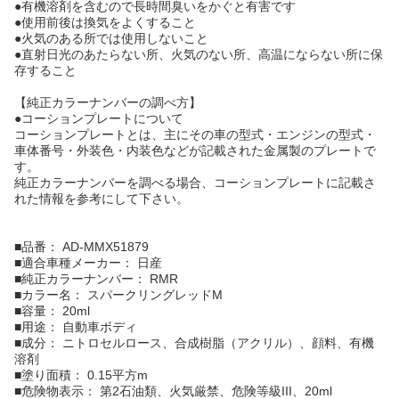
●有機溶剤を含むので長時間臭いをかぐと有害です
●使用前後は換気をよくすること
●火気のある所では使用しないこと
●直射日光のあたらない所、火気のない所、高温にならない所に保
存すること
【純正カラーナンバーの調べ方】
●コーションプレートについて
コーションプレートとは、主にその車の型式・エンジンの型式・
車体番号・外装色・内装色などが記載された金属製のプレートで
す。
純正カラーナンバーを調べる場合、コーションプレートに記載さ
れた情報を参考にして下さい。
■品番： AD-MMX51879
■適合車種メーカー： 日産
■純正カラーナンバー： RMR
■カラー名： スパークリングレッドM
■容量： 20ml
■用途： 自動車ボディ
■成分： ニトロセルロース、合成樹脂（アクリル）、顔料、有機
溶剤
■塗り面積： 0.15平方m
■危険物表示： 第2石油類、火気厳禁、危険等級III、20ml