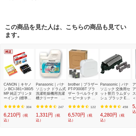
ルブランド
この商品を見た人は、こちらの商品も見てい
ます。
CANON｜キヤノ
Panasonic｜パナ
brother｜ブラザー
Panasonic｜パナ
ア
ン BCI-381+380/5
ソニック ドラム式
PT-P300BT ブラ
ソニック 交換用セ
ア
MP 純正プリンタ
洗濯乾燥機用洗濯
ザー ラベルライタ
ット替刃 ラムダッ
ス
ーインク (標準容
槽クリーナー N-
ー ピータッチ キ
シュ ブラック ES
＜
量) 5色パック[BCI
W2[ドラム式洗濯
ューブ PT-P300B
9013 [外刃+内刃
2]
5
3813805MP]
機 洗浄 洗剤 750m
T (3.5mm~12mm
セット][電気シェ
304
247
122
458
l NW2]【rb_pcp】
幅/TZeテープ) P-T
ーバー 替刃 交換
込
6,210円
1,331円
6,570円
4,280円
（税
（税
（税
（税
OUCH CUBE（ピ
ラムダッシュ ES9
込）
込）
込）
込）
ータッチキュー
013]
ブ）[PTP300BT]