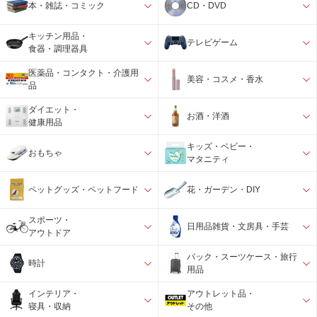
本・雑誌・コミック
CD・DVD
キッチン用品・
テレビゲーム
食器・調理器具
医薬品・コンタクト・介護用
美容・コスメ・香水
品
ダイエット・
お酒・洋酒
健康用品
キッズ・ベビー・
おもちゃ
マタニティ
ペットグッズ・ペットフード
花・ガーデン・DIY
スポーツ・
日用品雑貨・文房具・手芸
アウトドア
バック・スーツケース・旅行
時計
用品
インテリア・
アウトレット品・
寝具・収納
その他