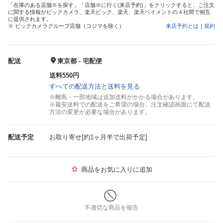
「在庫のある店舗※を探す」「店舗※に行く(来店予約)」をクリックすると、ご注文
に関する情報がビックカメラ、楽天ビック、楽天、楽天ペイメントの４社間で相互
に提供されます。
※ ビックカメラグループ店舗（コジマを除く）
来店予約とは
｜
規約
配送
東京都 - 宅配便
送料550円
すべての配送方法と送料を見る
※離島・一部地域は追加送料がかかる場合があります。
※最安送料での配送をご希望の場合、注文確認画面にて配送
方法の変更が必要な場合があります。
配送予定
お取り寄せ[約1ヶ月半で出荷予定]
商品をお気に入りに追加
不適切な商品を報告