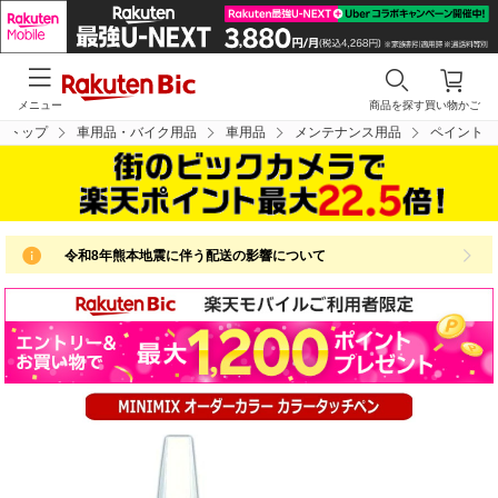
メニュー
商品を探す
買い物かご
トップ
車用品・バイク用品
車用品
メンテナンス用品
ペイント
令和8年熊本地震に伴う配送の影響について