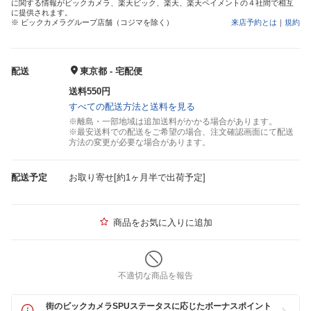
に関する情報がビックカメラ、楽天ビック、楽天、楽天ペイメントの４社間で相互
に提供されます。
※ ビックカメラグループ店舗（コジマを除く）
来店予約とは
｜
規約
配送
東京都 - 宅配便
送料550円
すべての配送方法と送料を見る
※離島・一部地域は追加送料がかかる場合があります。
※最安送料での配送をご希望の場合、注文確認画面にて配送
方法の変更が必要な場合があります。
配送予定
お取り寄せ[約1ヶ月半で出荷予定]
商品をお気に入りに追加
不適切な商品を報告
街のビックカメラSPUステータスに応じたボーナスポイント