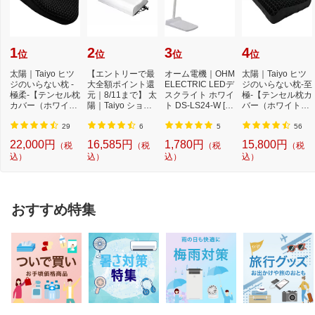
1
2
3
4
位
位
位
位
太陽｜Taiyo ヒツ
【エントリーで最
オーム電機｜OHM
太陽｜Taiyo ヒツ
ジのいらない枕 -
大全額ポイント還
ELECTRIC LEDデ
ジのいらない枕-至
極柔-【テンセル枕
元｜8/11まで】 太
スクライト ホワイ
極-【テンセル枕カ
カバー（ホワイ
陽｜Taiyo ショー
ト DS-LS24-W [L
バー（ホワイト）
ト）付き】
ンのいらない枕 ...
ED /昼白色][DSLS
付き】
24...
29
6
5
56
22,000円
16,585円
1,780円
15,800円
（税
（税
（税
（税
込）
込）
込）
込）
おすすめ特集