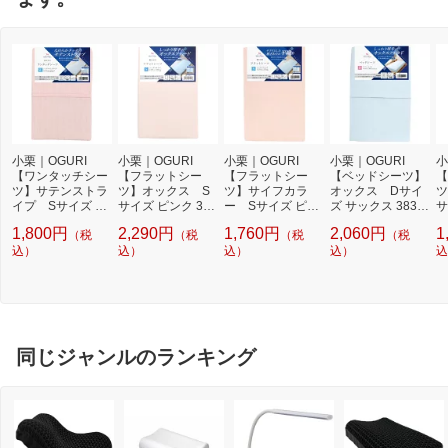
小栗｜OGURI
小栗｜OGURI
小栗｜OGURI
小栗｜OGURI
小
【ワンタッチシー
【フラットシー
【フラットシー
【ベッドシーツ】
【
ツ】サテンストラ
ツ】オックス S
ツ】サイフカラ
オックス Dサイ
ツ
イプ Sサイズ ピ
サイズ ピンク 372
ー Sサイズ ピン
ズ サックス 3830
サ
ンク 362002-16
003-16
ク 372001-16
03-76
0
1,800円
2,290円
1,760円
2,060円
1
（税
（税
（税
（税
込）
込）
込）
込）
込
同じジャンルのランキング