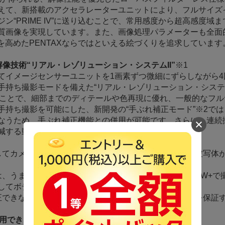
えて、新搭載のアクセラレーターユニットにより、フルサイズ
ン“PRIME IV”に送り込むことで、常用感度から超高感度域
質画像を実現しています。また、画像処理パラメーターも全面
性を高めたPENTAXならではといえる絵づくりを追求しています
像技術“リアル・レゾリューション・システムII”
※1
てイメージセンサーユニットを1画素ずつ微細にずらしながら4
持ち撮影モードを備えた“リアル・レゾリューション・システム
ることで、細部までのディテールや色再現に優れ、一般的なフ
手持ち撮影を可能にした、新開発の“手ぶれ補正モード”※2で
なうため、手ぶれ補正機能との併用が可能です。さらに、連続
減する動体補正※3のオン・オフ機能も備えています。
してカメラをしっかりと固定してください。また、動く被写体
は、うまく合成できない場合があります。RAWまたはRAW+で
してボディ内RAW展開が可能です。
正できない場合があります。また、全ての被写体で効果を保証
利用できる本体内手ぶれ補正