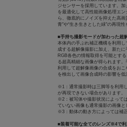
ジセンサーを採用しています。加
を最適化して高性能画像処理エンジ
ら、徹底的にノイズを抑えた高画
青”や“生き生きとした緑”の再現
■手持ち撮影モードが加わった超解
本体内の手ぶれ補正機構を利用し
成する超解像撮影に加え、新たに手
RGB各色の情報取得を可能とす
る超高精細な画像が得られます。
利用して超解像画像の合成をおこ
を検出して画像合成時の影響を低
※1：通常撮影時は三脚等を利用
が再現できない場合があります。
※2：被写体や撮影状況によって
ていない画像も通常撮影の画像と
※3：動体の動き方によっては補
■装着可能な全てのレンズ※4で