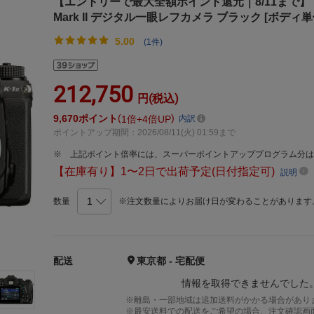
【エントリーで最大全額ポイント還元｜8/11まで】 RIC
Mark II デジタル一眼レフカメラ ブラック [ボディ単体]
5.00
(1件)
212,750
円(税込)
9,670
ポイント
1倍
4倍UP
内訳
ポイントアップ期間：2026/08/11(火) 01:59まで
上記ポイント倍率には、スーパーポイントアッププログラム分
【在庫有り】1〜2日で出荷予定(日付指定可)
説明
数量
※注文数量によりお届け日が変わることがあります
配送
東京都 - 宅配便
情報を取得できませんでした
※離島・一部地域は追加送料がかかる場合があり
※最安送料での配送をご希望の場合、注文確認画