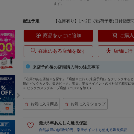
ます。
配送予定
【在庫有り】1〜2日で出荷予定(日付指定可
商品をかごに追加
ご購
在庫のある店舗を探す
店舗に行
来店予約後の店頭購入時の注意事項
「在庫のある店舗※を探す」「店舗※に行く(来店予約)」をクリックする
報がビックカメラ、楽天ビック、楽天、楽天ペイメントの４社間で相互に
※ ビックカメラグループ店舗（コジマを除く）
最大5年あんしん延長保証
自然故障の修理代0円、楽天ポイントも使える延長保証