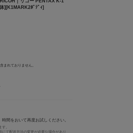
OH｜リコー PENTAX K-1
[K1MARK2ﾎﾞﾃﾞｨ]
は含まれておりません。
。
。時間をおいて再度お試しください。
ます。
面にて配送方法の変更が必要な場合があり