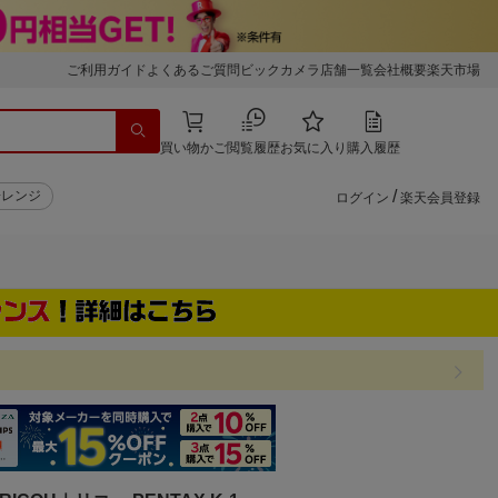
ご利用ガイド
よくあるご質問
ビックカメラ店舗一覧
会社概要
楽天市場
買い物かご
閲覧履歴
お気に入り
購入履歴
/
子レンジ
ログイン
楽天会員登録