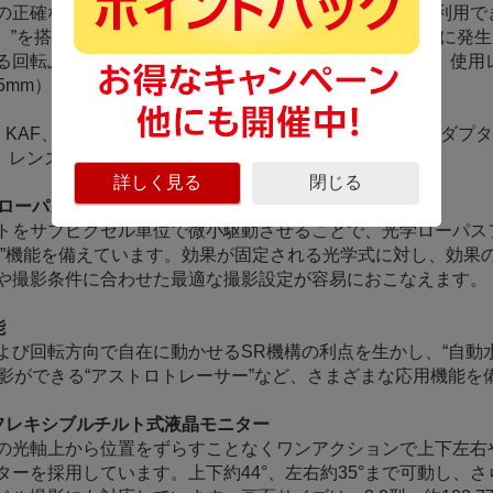
の正確な制御を可能にし、全てのペンタックスレンズで利用で
duction II）”を搭載しています。角度ぶれに加えて、マクロ撮影
ぶれにも対応し、補正効果は5段（CIPA規格準拠、使用レンズ：HD
、f=105mm）分を実現しています。
KAF、KAF2、KAF3、KAF4マウントレンズ、およびアダ
す。レンズにより一部使用できない機能があります。
詳しく見る
閉じる
ローパスセレクター”
トをサブピクセル単位で微小駆動させることで、光学ローパス
”機能を備えています。効果が固定される光学式に対し、効果のO
や撮影条件に合わせた最適な撮影設定が容易におこなえます。
能
び回転方向で自在に動かせるSR機構の利点を生かし、“自動水
影ができる“アストロトレーサー”など、さまざまな応用機能を
フレキシブルチルト式液晶モニター
の光軸上から位置をずらすことなくワンアクションで上下左右
ーを採用しています。上下約44°、左右約35°まで可動し、