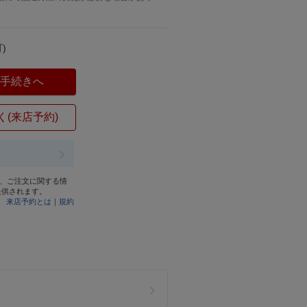
)
入手続きへ
く(来店予約)
と、ご注文に関する情
提供されます。
来店予約とは
｜
規約