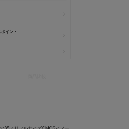
スポイント
商品比較
35ミリフルサイズCMOSイメー