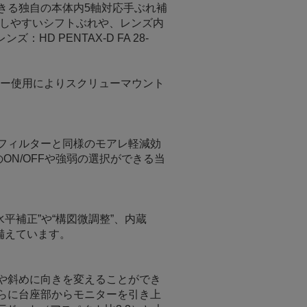
きる独自の本体内5軸対応手ぶれ補
時に発生しやすいシフトぶれや、レンズ内
 PENTAX-D FA 28-
プター使用によりスクリューマウント
フィルターと同様のモアレ軽減効
N/OFFや強弱の選択ができる当
平補正”や“構図微調整”、内蔵
備えています。
や斜めに向きを変えることができ
さらに台座部からモニターを引き上