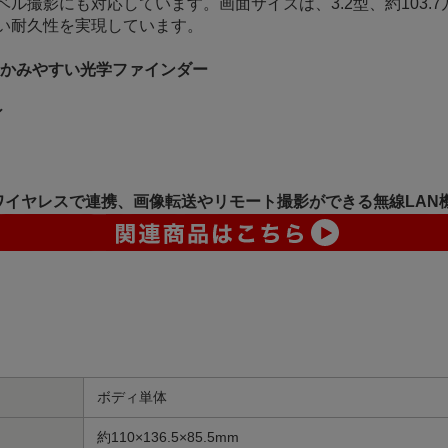
ル撮影にも対応しています。画面サイズは、3.2型、約103.7
い耐久性を実現しています。
つかみやすい光学ファインダー
ィ
ワイヤレスで連携、画像転送やリモート撮影ができる無線LAN
ボディ単体
約110×136.5×85.5mm