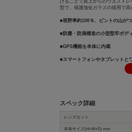
げることで真上からのウエストレベ
型で、保護強化ガラスの採用で高
■視野率約100％、ピントの山が
■防塵・防滴構造の小型堅牢ボデ
■GPS機能を本体に内蔵
■スマートフォンやタブレットと
スペック詳細
レンズセット
本体サイズ(H×W×D) mm