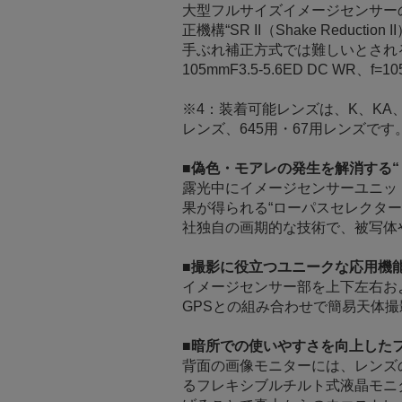
大型フルサイズイメージセンサー
正機構“SR II（Shake Re
手ぶれ補正方式では難しいとされる回転
105mmF3.5-5.6ED DC WR
※4：装着可能レンズは、K、KA、
レンズ、645用・67用レンズで
■偽色・モアレの発生を解消する“
露光中にイメージセンサーユニッ
果が得られる“ローパスセレクター
社独自の画期的な技術で、被写体
■撮影に役立つユニークな応用機
イメージセンサー部を上下左右およ
GPSとの組み合わせで簡易天体撮
■暗所での使いやすさを向上した
背面の画像モニターには、レンズ
るフレキシブルチルト式液晶モニタ