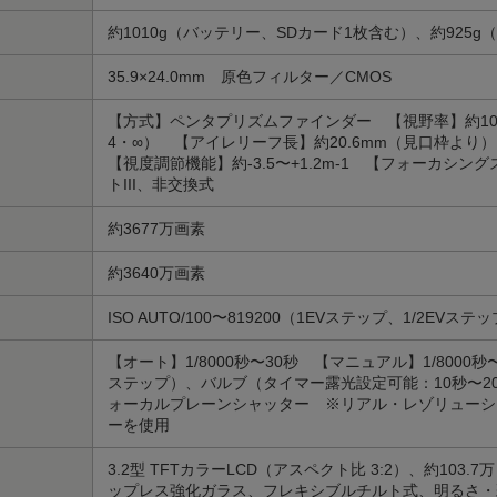
約1010g（バッテリー、SDカード1枚含む）、約925g
35.9×24.0mm 原色フィルター／CMOS
【方式】ペンタプリズムファインダー 【視野率】約100％
4・∞） 【アイレリーフ長】約20.6mm（見口枠より
【視度調節機能】約-3.5〜+1.2m-1 【フォーカシ
トIII、非交換式
約3677万画素
約3640万画素
ISO AUTO/100〜819200（1EVステップ、1/2EVス
【オート】1/8000秒〜30秒 【マニュアル】1/8000秒〜
ステップ）、バルブ（タイマー露光設定可能：10秒〜2
ォーカルプレーンシャッター ※リアル・レゾリューシ
ーを使用
3.2型 TFTカラーLCD（アスペクト比 3:2）、約10
ップレス強化ガラス、フレキシブルチルト式、明るさ・