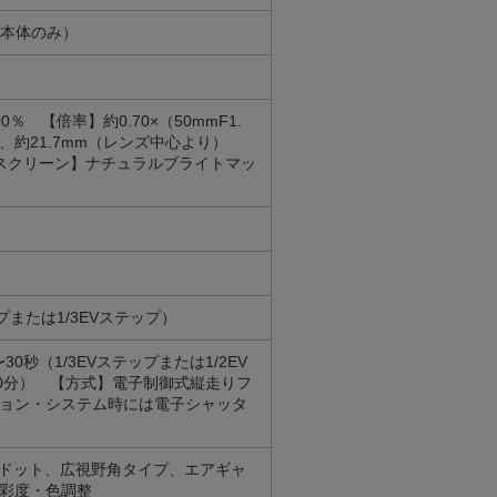
（本体のみ）
 【倍率】約0.70×（50mmF1.
）、約21.7mm（レンズ中心より）
ングスクリーン】ナチュラルブライトマッ
テップまたは1/3EVステップ）
30秒（1/3EVステップまたは1/2EV
0分） 【方式】電子制御式縦走りフ
ョン・システム時には電子シャッタ
3.7万ドット、広視野角タイプ、エアギャ
彩度・色調整