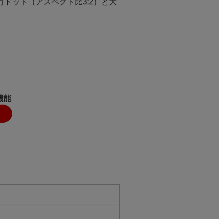
万ドット（アスペクト比3:2）と大
機能