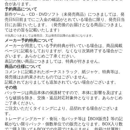
合があります。
予約商品について
新作ゲーム・CD・DVDソフト（未発売商品）につきましては、発
売日5日前までにご入金の確認がとれている場合に限り、発売日当
日にお届けいたします。（発売後のお届けとなる商品につきまし
てはその旨を記載いたします）
※玩具につきましては発売日、又は発売日以降のお届けになります。
メーカー予約特典について
メーカーが用意している予約特典が付いている場合は、商品掲載
ページに記載をしておりますが、なくなり次第終了する場合がご
ざいます。あらかじめご了承ください。
表記の無い商品につきましては、特典が付きません。
商品の仕様について
コメントに記載されたボーナストラック、紙ジャケ、特典等は、
発売後はお約束されたものではございません。
記載されておりましても追加されていない場合がございます。
その他
パッケージは商品本体の保護材ですので、本体に影響を及ぼすよ
うな破損を除き、交換・返品対応対象外となります。あらかじめ
ご了承ください。
ご注文いただくタイミングにより、品切れする場合がございま
す。
トレーディングカード・食玩・缶バッチ等は【BOX販売】等の記
載がない限りパック・個数単位での販売となります。BOX入り数
でご購入頂いてもBOXでの出荷ではありません。外箱は付属致し