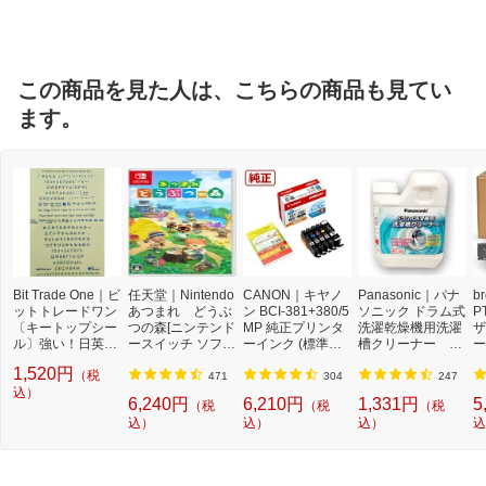
ルブランド
この商品を見た人は、こちらの商品も見てい
ます。
Bit Trade One｜ビ
任天堂｜Nintendo
CANON｜キヤノ
Panasonic｜パナ
b
ットトレードワン
あつまれ どうぶ
ン BCI-381+380/5
ソニック ドラム式
P
〔キートップシー
つの森[ニンテンド
MP 純正プリンタ
洗濯乾燥機用洗濯
ザ
ル〕強い！日英対
ースイッチ ソフ
ーインク (標準容
槽クリーナー N-
ー
応転写式キートッ
ト]【Switch】
量) 5色パック[BCI
W2[ドラム式洗濯
ュ
1,520円
（税
プシールセット ブ
3813805MP]
機 洗浄 洗剤 750m
T
471
304
247
ルー DYKTSBL
込）
l NW2]【rb_pcp】
幅
6,240円
6,210円
1,331円
5
（税
（税
（税
O
込）
込）
込）
込
ー
ブ