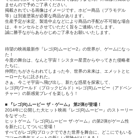
ませんので予めご了承ください。
掲載されている画像はイメージです。ホビー商品（プラモデル
等）は別途塗装が必要な商品があります。
生産予定が未定、製造中止などにより商品の手配が不可能な場合
は、キャンセルとさせていただく旨をご連絡いたします。
誠に勝手ながらあらかじめご了承をお願いいたします。
待望の映画最新作『レゴ(R)ムービー2』の世界が、ゲームになっ
た！
今度の舞台は、なんと宇宙！シスター星雲からやってきた侵略者
たちに、
仲間たちがさらわれてしまった今、世界の未来は、エメットとヒ
ーローたちに託された。
さぁ、今こそ宇宙へ飛び出し、新たな惑星を探索して、
レゴ(R)ワールド（ブロックビルド）×レゴ(R)ムービー（アドベン
チャー）の新感覚プレイを楽しもう！
■ 『レゴ(R)ムービー ザ・ゲーム』 第2弾が登場！
2014年に公開した大ヒット映画『レゴ(R)ムービー』のストーリー
をなぞった
ヒットゲーム『レゴ(R)ムービー ザ･ゲーム』の第2弾がゲーム性
を新たにしてついに登場！
すべてがレゴ(R)ブロックでできた世界を舞台に、どこにでもいる
フツーの青年エメットの新しい冒険がはじまる！