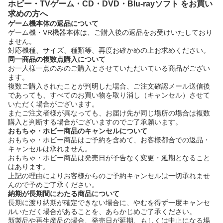
ホビー・TVゲーム・CD・DVD・Blu-rayソフト をお買い
求めの方へ
ゲーム機本体の返品について
ゲーム機・VR機器本体は、ご購入後の返品をお受けいたしており
ません。
対応機種、サイズ、種類等、再度お確かめの上お求めください。
同一商品の複数点購入について
お一人様一点のみのご購入とさせていただいている商品がござい
ます。
複数ご購入されたことが判明した場合、ご注文確認メール送信後
であっても、すべてのお買い物を取り消し（キャンセル）させて
いただく場合がございます。
またご注文者様が異なっても、お届け先が同じ場所の場合は複数
購入と判断する場合がございますのでご了承願います。
おもちゃ・ホビー商品のキャンセルについて
おもちゃ・ホビー商品はご予約を含めて、お客様都合での返品・
キャンセルは承れません。
おもちゃ・ホビー商品は発売日が予告なく変更・延期となること
はあります。
上記の理由によりお客様からのご予約キャンセルは一切承れませ
んので予めご了承ください。
納期が長期間にわたる商品について
長期に渡り納期が確定できない場合に、やむを得ず一度キャンセ
ルいただく場合があることを、あらかじめご了承ください。
新製品や再生産品の場合、発売日が延期、もしくは中止になる場