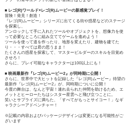
■ レゴ(R)ワールド×レゴ(R)ムービーの新感覚プレイ！
冒険！発見！創造！
『レゴ(R)ムービー』シリーズに出てくる街や惑星などのステージ
を探索し、
アンロックして手に入れたツールやオブジェクトを、想像力を使
って必要なところに組み立ててゲームを進めよう！
ツールを使って道を作ったり、地形を変えたり、建物を建てた
り・・・すべては君の思うまま！
たくさんの惑星を探索して、マスタービルダーのスキルを目覚め
させろ！
さらに、プレイ可能なキャラクターは100以上にも！
■ 映画最新作『レゴ(R)ムービー2』が同時期に公開！
さらに、世界中で大ヒットを記録した『レゴ(R)ムービー』待望の
最新作『レゴ(R)ムービー2』が、同時期についに公開！
今度の舞台は、なんと宇宙！連れ去られた仲間を助けるため、エ
メットとヒーローたちはシスター星雲へと飛び立つことに。
笑いとサプライズに満ちた、「すべてがもっとサイコー！」なギ
ャラクシーアドベンチャー！
※記載の内容およびパッケージデザインは変更になる可能性がご
ざいます