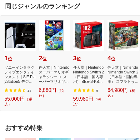
同じジャンルのランキング
1
2
3
4
位
位
位
位
ソニーインタラク
任天堂｜Nintendo
任天堂｜Nintendo
任天堂｜Nintendo
ティブエンタテイ
スーパーマリオギ
Nintendo Switch 2
Nintendo Switch 2
ンメント｜SIE Pla
ャラクシー ＋ ス
（日本語・国内専
（日本語・国内専
yStation5 デジタ
ーパーマリオギャ
用） BEE-S-KB6C
用） スプラトゥー
ル・エディショ...
ラクシー 2【Swi...
A[ゲーム機本体]
ン レイダース...
6,880円
64,980円
（税
（税
41
6
込）
込）
55,000円
59,980円
（税
（税
込）
込）
おすすめ特集