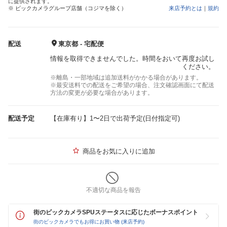
に提供されます。
※ ビックカメラグループ店舗（コジマを除く）
来店予約とは
｜
規約
配送
東京都 - 宅配便
情報を取得できませんでした。時間をおいて再度お試し
ください。
※離島・一部地域は追加送料がかかる場合があります。
※最安送料での配送をご希望の場合、注文確認画面にて配送
方法の変更が必要な場合があります。
配送予定
【在庫有り】1〜2日で出荷予定(日付指定可)
商品をお気に入りに追加
不適切な商品を報告
街のビックカメラSPUステータスに応じたボーナスポイント
街のビックカメラでもお得にお買い物 (来店予約)