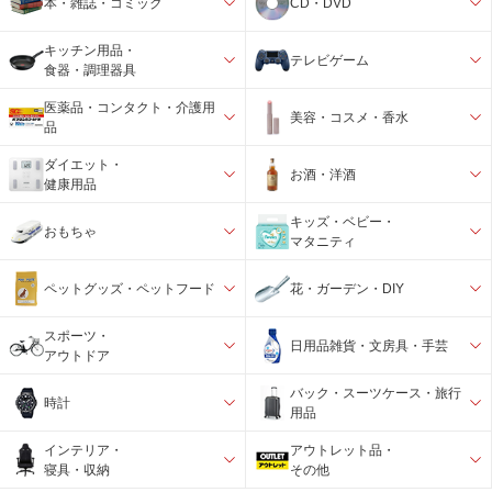
本・雑誌・コミック
CD・DVD
キッチン用品・
テレビゲーム
食器・調理器具
医薬品・コンタクト・介護用
美容・コスメ・香水
品
ダイエット・
お酒・洋酒
健康用品
キッズ・ベビー・
おもちゃ
マタニティ
ペットグッズ・ペットフード
花・ガーデン・DIY
スポーツ・
日用品雑貨・文房具・手芸
アウトドア
バック・スーツケース・旅行
時計
用品
インテリア・
アウトレット品・
寝具・収納
その他