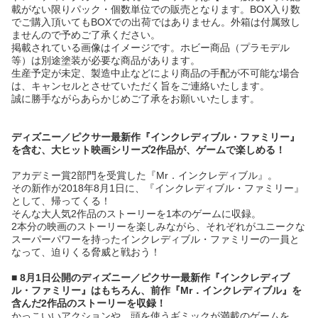
載がない限りパック・個数単位での販売となります。BOX入り数
でご購入頂いてもBOXでの出荷ではありません。外箱は付属致し
ませんので予めご了承ください。
掲載されている画像はイメージです。ホビー商品（プラモデル
等）は別途塗装が必要な商品があります。
生産予定が未定、製造中止などにより商品の手配が不可能な場合
は、キャンセルとさせていただく旨をご連絡いたします。
誠に勝手ながらあらかじめご了承をお願いいたします。
ディズニー／ピクサー最新作『インクレディブル・ファミリー』
を含む、大ヒット映画シリーズ2作品が、ゲームで楽しめる！
アカデミー賞2部門を受賞した『Mr．インクレディブル』。
その新作が2018年8月1日に、『インクレディブル・ファミリー』
として、帰ってくる！
そんな大人気2作品のストーリーを1本のゲームに収録。
2本分の映画のストーリーを楽しみながら、それぞれがユニークな
スーパーパワーを持ったインクレディブル・ファミリーの一員と
なって、迫りくる脅威と戦おう！
■ 8月1日公開のディズニー／ピクサー最新作『インクレディブ
ル・ファミリー』はもちろん、前作『Mr．インクレディブル』を
含んだ2作品のストーリーを収録！
かっこいいアクションや、頭を使うギミックが満載のゲームを、