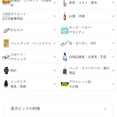
医薬品・コンタクト・介護用
美容・コスメ・香水
品
ダイエット・
お酒・洋酒
健康用品
キッズ・ベビー・
おもちゃ
マタニティ
ペットグッズ・ペットフード
花・ガーデン・DIY
スポーツ・
日用品雑貨・文房具・手芸
アウトドア
バック・スーツケース・旅行
時計
用品
インテリア・
アウトレット品・
寝具・収納
その他
楽天ビックの特徴