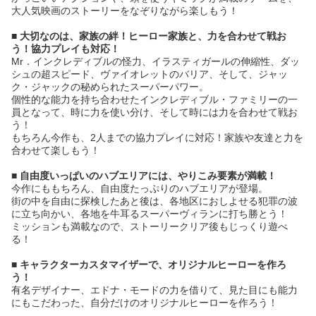
大人気映画のストーリーをなぞりながら楽しもう！
■ 大切なのは、家族の絆！ヒーロー家族と、力を合わせて戦お
う！協力プレイも対応！
Mr．インクレディブルの怪力、イラスティガールの伸縮性、ダッ
シュの超スピード、ヴァイオレットのバリア、そして、ジャッ
ク・ジャックの秘められたスーパーパワー。
個性的な能力を持ち合わせたインクレディブル・ファミリーの一
員となって、時に力を使い分け、そして時には力を合わせて戦お
う！
もちろん今作も、2人までの協力プレイに対応！家族や友達と力を
合わせて楽しもう！
■ 自由度いっぱいのハブエリアには、やりこみ要素が満載！
今作にももちろん、自由度たっぷりのハブエリアが登場。
街の中を自由に探検したあと後は、各地区におしよせる犯罪の波
に立ち向かい、各地を牛耳るスーパーヴィランに打ち勝とう！
ミッションも満載なので、ストーリークリア後もじっくり遊べ
る！
■ キャラクターカスタマイザーで、オリジナルヒーローを作ろ
う！
有名デザイナー、エドナ・モードの力を借りて、見た目にも能力
にもこだわった、自分だけのオリジナルヒーローを作ろう！