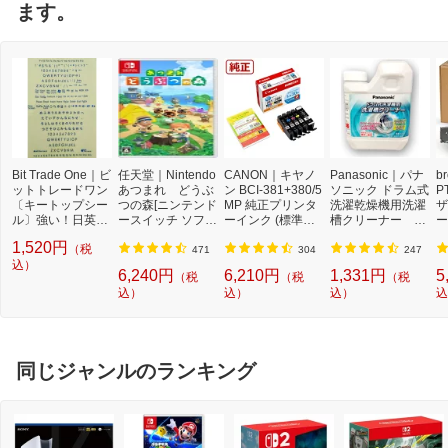
ます。
Bit Trade One｜ビ
任天堂｜Nintendo
CANON｜キヤノ
Panasonic｜パナ
b
ットトレードワン
あつまれ どうぶ
ン BCI-381+380/5
ソニック ドラム式
P
〔キートップシー
つの森[ニンテンド
MP 純正プリンタ
洗濯乾燥機用洗濯
ザ
ル〕強い！日英対
ースイッチ ソフ
ーインク (標準容
槽クリーナー N-
ー
応転写式キートッ
ト]【Switch】
量) 5色パック[BCI
W2[ドラム式洗濯
ュ
1,520円
（税
プシールセット ブ
3813805MP]
機 洗浄 洗剤 750m
T
471
304
247
ルー DYKTSBL
込）
l NW2]【rb_pcp】
幅
6,240円
6,210円
1,331円
5
（税
（税
（税
O
込）
込）
込）
込
ー
ブ
同じジャンルのランキング