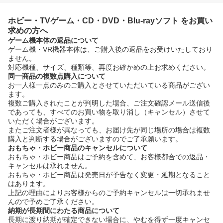
ホビー・TVゲーム・CD・DVD・Blu-rayソフト をお買い
求めの方へ
ゲーム機本体の返品について
ゲーム機・VR機器本体は、ご購入後の返品をお受けいたしており
ません。
対応機種、サイズ、種類等、再度お確かめの上お求めください。
同一商品の複数点購入について
お一人様一点のみのご購入とさせていただいている商品がござい
ます。
複数ご購入されたことが判明した場合、ご注文確認メール送信後
であっても、すべてのお買い物を取り消し（キャンセル）させて
いただく場合がございます。
またご注文者様が異なっても、お届け先が同じ場所の場合は複数
購入と判断する場合がございますのでご了承願います。
おもちゃ・ホビー商品のキャンセルについて
おもちゃ・ホビー商品はご予約を含めて、お客様都合での返品・
キャンセルは承れません。
おもちゃ・ホビー商品は発売日が予告なく変更・延期となること
はあります。
上記の理由によりお客様からのご予約キャンセルは一切承れませ
んので予めご了承ください。
納期が長期間にわたる商品について
長期に渡り納期が確定できない場合に、やむを得ず一度キャンセ