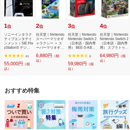
1
2
3
4
位
位
位
位
ソニーインタラク
任天堂｜Nintendo
任天堂｜Nintendo
任天堂｜Nintendo
ティブエンタテイ
スーパーマリオギ
Nintendo Switch 2
Nintendo Switch 2
ンメント｜SIE Pla
ャラクシー ＋ ス
（日本語・国内専
（日本語・国内専
yStation5 デジタ
ーパーマリオギャ
用） BEE-S-KB6C
用） スプラトゥー
ル・エディショ...
ラクシー 2【Swi...
A[ゲーム機本体]
ン レイダース...
6,880円
64,980円
（税
（税
41
6
込）
込）
55,000円
59,980円
（税
（税
込）
込）
おすすめ特集