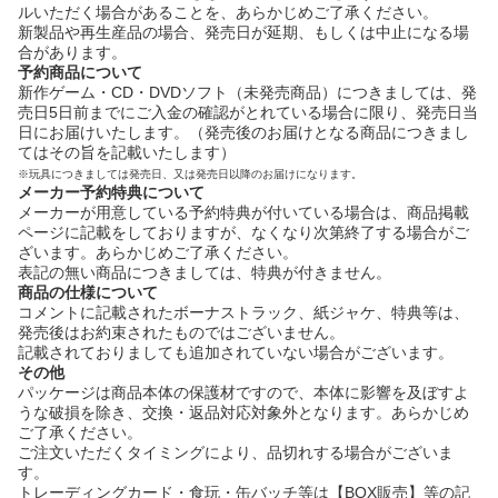
ルいただく場合があることを、あらかじめご了承ください。
新製品や再生産品の場合、発売日が延期、もしくは中止になる場
合があります。
予約商品について
新作ゲーム・CD・DVDソフト（未発売商品）につきましては、発
売日5日前までにご入金の確認がとれている場合に限り、発売日当
日にお届けいたします。（発売後のお届けとなる商品につきまし
てはその旨を記載いたします）
※玩具につきましては発売日、又は発売日以降のお届けになります。
メーカー予約特典について
メーカーが用意している予約特典が付いている場合は、商品掲載
ページに記載をしておりますが、なくなり次第終了する場合がご
ざいます。あらかじめご了承ください。
表記の無い商品につきましては、特典が付きません。
商品の仕様について
コメントに記載されたボーナストラック、紙ジャケ、特典等は、
発売後はお約束されたものではございません。
記載されておりましても追加されていない場合がございます。
その他
パッケージは商品本体の保護材ですので、本体に影響を及ぼすよ
うな破損を除き、交換・返品対応対象外となります。あらかじめ
ご了承ください。
ご注文いただくタイミングにより、品切れする場合がございま
す。
トレーディングカード・食玩・缶バッチ等は【BOX販売】等の記