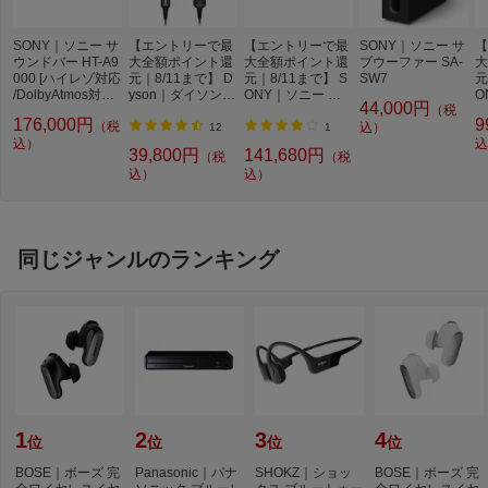
SONY｜ソニー サ
【エントリーで最
【エントリーで最
SONY｜ソニー サ
【
ウンドバー HT-A9
大全額ポイント還
大全額ポイント還
ブウーファー SA-
大
000 [ハイレゾ対応
元｜8/11まで】 D
元｜8/11まで】 S
SW7
元
/DolbyAtmos対応 /
yson｜ダイソン D
ONY｜ソニー サ
O
44,000円
（税
Wi-Fi対応 /Bluetoo
yson Airstrait スト
ウンドバー HT-A8
ブ
176,000円
9
（税
th対応]
レイトナー セラミ
000 [ハイレゾ対応
込）
S
12
1
込）
ックピンク HT01
/DolbyAtmos対応 /
込
39,800円
141,680円
（税
（税
VLP【newlife_ca
Wi-Fi対応 /Bluetoo
込）
込）
mpaign_c】
th対応]
同じジャンルのランキング
1
2
3
4
位
位
位
位
BOSE｜ボーズ 完
Panasonic｜パナ
SHOKZ｜ショッ
BOSE｜ボーズ 完