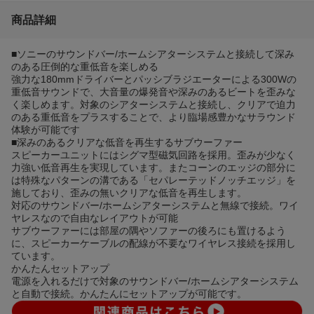
商品詳細
■ソニーのサウンドバー/ホームシアターシステムと接続して深み
のある圧倒的な重低音を楽しめる
強力な180mmドライバーとパッシブラジエーターによる300Wの
重低音サウンドで、大音量の爆発音や深みのあるビートを歪みな
く楽しめます。対象のシアターシステムと接続し、クリアで迫力
のある重低音をプラスすることで、より臨場感豊かなサラウンド
体験が可能です
■深みのあるクリアな低音を再生するサブウーファー
スピーカーユニットにはシグマ型磁気回路を採用。歪みが少なく
力強い低音再生を実現しています。またコーンのエッジの部分に
は特殊なパターンの溝である「セパレーテッドノッチエッジ」を
施しており、歪みの無いクリアな低音を再生します。
対応のサウンドバー/ホームシアターシステムと無線で接続。ワイ
ヤレスなので自由なレイアウトが可能
サブウーファーには部屋の隅やソファーの後ろにも置けるよう
に、スピーカーケーブルの配線が不要なワイヤレス接続を採用し
ています。
かんたんセットアップ
電源を入れるだけで対象のサウンドバー/ホームシアターシステム
と自動で接続。かんたんにセットアップが可能です。