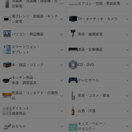
冷蔵庫・洗濯機・掃除機・生
エアコン・空調・季節家電
活家電
電子レンジ・炊飯器・キッチ
TV・オーディオ・カメラ
ン家電
パソコン・周辺機器
美容・健康家電
スマートフォン・
楽器・音響機器
タブレット
本・雑誌・コミック
CD・DVD
キッチン用品・
テレビゲーム
食器・調理器具
医薬品・コンタクト・介護用
美容・コスメ・香水
品
ダイエット・
お酒・洋酒
健康用品
キッズ・ベビー・
おもちゃ
マタニティ