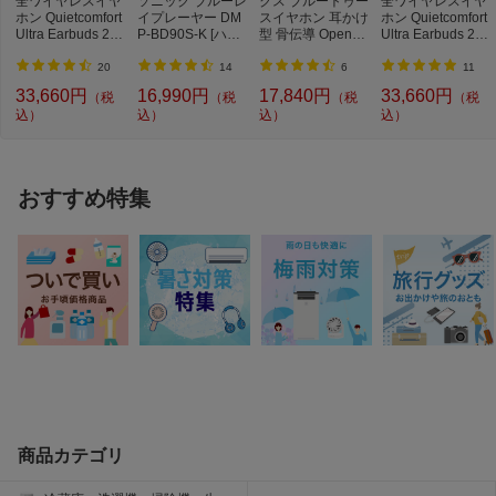
全ワイヤレスイヤ
ソニック ブルーレ
クス ブルートゥー
全ワイヤレスイヤ
ホン Quietcomfort
イプレーヤー DM
スイヤホン 耳かけ
ホン Quietcomfort
Ultra Earbuds 2nd
P-BD90S-K [ハイ
型 骨伝導 OpenRu
Ultra Earbuds 2nd
Gen BLACK QC
レゾ対応 /再生専
n ブラック SKZ-E
Gen WHITE SM
U...
用...
P...
O...
20
14
6
11
33,660円
16,990円
17,840円
33,660円
（税
（税
（税
（税
込）
込）
込）
込）
おすすめ特集
商品カテゴリ