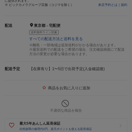
に提供されます。
※ ビックカメラグループ店舗（コジマを除く）
来店予約とは
｜
規約
配送
東京都 - 宅配便
送料無料ライン対象
すべての配送方法と送料を見る
※離島・一部地域は追加送料がかかる場合があります。
※最安送料での配送をご希望の場合、注文確認画面にて配送
方法の変更が必要な場合があります。
配送予定
【在庫有り】1〜5日で出荷予定(入金確認後)
商品をお気に入りに追加
不適切な商品を報告
最大5年あんしん延長保証
自然故障の修理代0円、楽天ポイントも使える延長保証