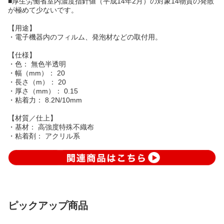
■厚生労働省室内濃度指針値（平成14年2月）の対象14物質の発散
が極めて少ないです。
【用途】
・電子機器内のフィルム、発泡材などの取付用。
【仕様】
・色： 無色半透明
・幅（mm）： 20
・長さ（m）： 20
・厚さ（mm）： 0.15
・粘着力： 8.2N/10mm
【材質／仕上】
・基材： 高強度特殊不織布
・粘着剤： アクリル系
ピックアップ商品