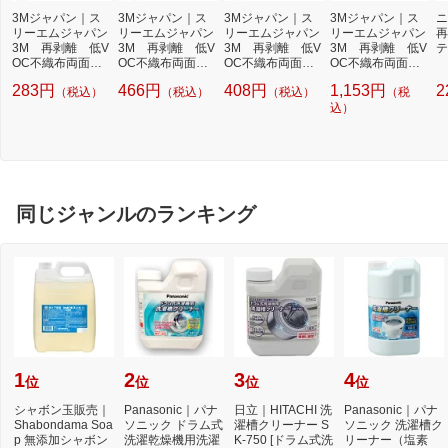
3Mジャパン｜ス
3Mジャパン｜ス
3Mジャパン｜ス
3Mジャパン｜ス
ニ
リーエムジャパン
リーエムジャパン
リーエムジャパン
リーエムジャパン
再
3M 再剥離 低V
3M 再剥離 低V
3M 再剥離 低V
3M 再剥離 低V
テ
OC不織布両面粘
OC不織布両面粘
OC不織布両面粘
OC不織布両面粘
5
着テープ 1110
着テープ 1110
着テープ 1110
着テープ 1110
283円
466円
408円
1,153円
2
（税込）
（税込）
（税込）
（税
15mmX20m 1110
25mmX20m 1110
10mmX20m 1110
50mmX20m 1110
15X20 R
25X20 R
10X20 R
50X20 R
込）
同じジャンルのランキング
1
2
3
4
位
位
位
位
シャボン玉販売｜
Panasonic｜パナ
日立｜HITACHI 洗
Panasonic｜パナ
Shabondama Soa
ソニック ドラム式
濯槽クリーナー S
ソニック 洗濯槽ク
p 無添加シャボン
洗濯乾燥機用洗濯
K-750 [ドラム式洗
リーナー（塩素