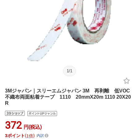
1
/
1
3Mジャパン｜スリーエムジャパン 3M 再剥離 低VOC
不織布両面粘着テープ 1110 20mmX20m 1110 20X20
R
372
円(税込)
3
ポイント
1倍
内訳