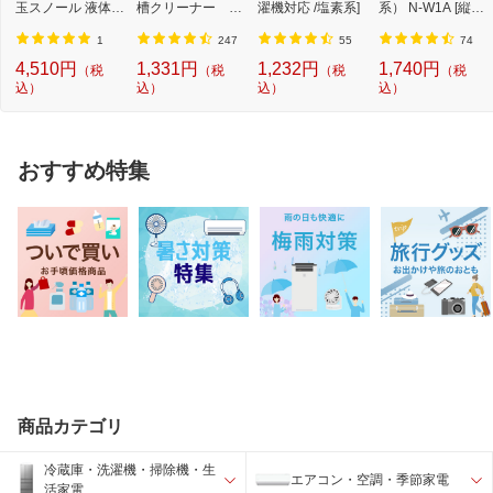
玉スノール 液体タ
槽クリーナー N-
濯機対応 /塩素系]
系） N-W1A [縦型
イプ 本体 5L
W2[ドラム式洗
洗濯機対応 /塩素
濯...
系...
1
247
55
74
4,510円
1,331円
1,232円
1,740円
（税
（税
（税
（税
込）
込）
込）
込）
おすすめ特集
商品カテゴリ
冷蔵庫・洗濯機・掃除機・生
エアコン・空調・季節家電
活家電