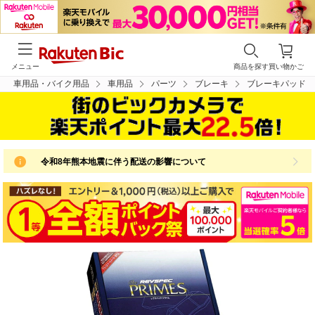
メニュー
商品を探す
買い物かご
車用品・バイク用品
車用品
パーツ
ブレーキ
ブレーキパッド
令和8年熊本地震に伴う配送の影響について