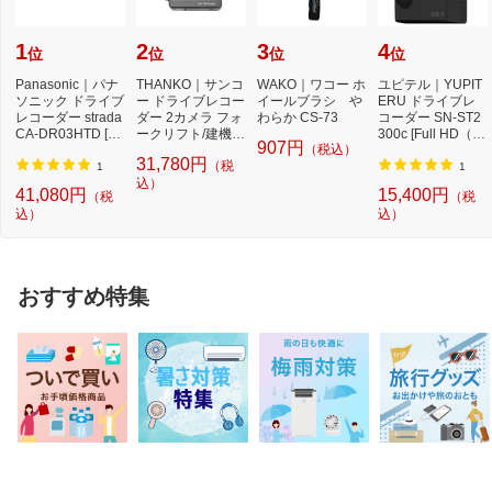
1
2
3
4
位
位
位
位
Panasonic｜パナ
THANKO｜サンコ
WAKO｜ワコー ホ
ユピテル｜YUPIT
ソニック ドライブ
ー ドライブレコー
イールブラシ や
ERU ドライブレ
レコーダー strada
ダー 2カメラ フォ
わらか CS-73
コーダー SN-ST2
CA-DR03HTD [前
ークリフト/建機 D
300c [Full HD（20
907円
（税込）
後カメラ対応 /F
VRFCONS [前後
0万画素） /一体型]
31,780円
（税
u...
カ...
1
1
込）
41,080円
15,400円
（税
（税
込）
込）
おすすめ特集