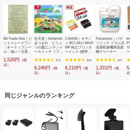
Bit Trade One｜ビ
任天堂｜Nintendo
CANON｜キヤノ
Panasonic｜パナ
b
ットトレードワン
あつまれ どうぶ
ン BCI-381+380/5
ソニック ドラム式
P
〔キートップシー
つの森[ニンテンド
MP 純正プリンタ
洗濯乾燥機用洗濯
ザ
ル〕強い！日英対
ースイッチ ソフ
ーインク (標準容
槽クリーナー N-
ー
応転写式キートッ
ト]【Switch】
量) 5色パック[BCI
W2[ドラム式洗濯
ュ
1,520円
（税
プシールセット ブ
3813805MP]
機 洗浄 洗剤 750m
T
471
304
247
ルー DYKTSBL
込）
l NW2]【rb_pcp】
幅
6,240円
6,210円
1,331円
5
（税
（税
（税
O
込）
込）
込）
込
ー
ブ
同じジャンルのランキング