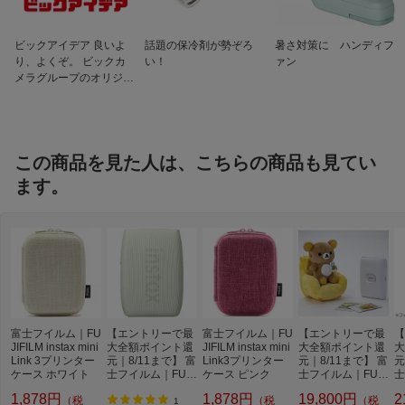
ビックアイデア 良いよ
話題の保冷剤が勢ぞろ
暑さ対策に ハンディフ
り、よくぞ。 ビックカ
い！
ァン
メラグループのオリジナ
ルブランド
この商品を見た人は、こちらの商品も見てい
ます。
富士フイルム｜FU
【エントリーで最
富士フイルム｜FU
【エントリーで最
【
JIFILM instax mini
大全額ポイント還
JIFILM instax mini
大全額ポイント還
大
Link 3プリンター
元｜8/11まで】 富
Link3プリンター
元｜8/11まで】 富
元
ケース ホワイト
士フイルム｜FUJI
ケース ピンク
士フイルム｜FUJI
士
FILM スマートフ
FILM スマートフ
F
1,878円
1,878円
19,800円
2
（税
（税
（税
ォン用プリンター
ォン用プリンター
ド
1