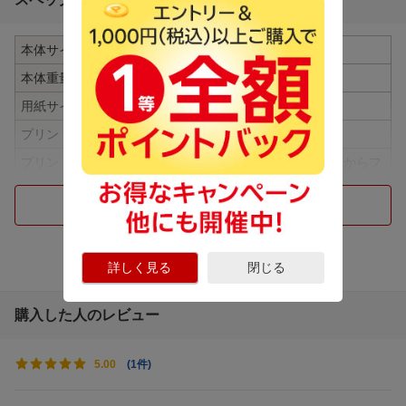
本体サイズ mm
90×37.3×125mm（突起部除く）
本体重量
210g（フィルム別）
用紙サイズ
86mm×54mm
プリント画素数
800×600ドット
プリント時間
画像データ受信完了後、書き込みからフ
ィルム排出まで約15秒
つづきを見る
インターフェイス
準拠規格：Bluetooth Ver.5.1
スマートフォン専用
スマートフォン専用
消費電力
約3W
詳しく見る
閉じる
用紙サイズ
チェキ専用
購入した人のレビュー
付属品
専用USB Type-Cケーブル（長さ30cm）
仕様1
■記録方式：有機ELによる3色露光方式
■使用フィルム：富士フイルム インスタ
(
1件
)
5.00
ントフィルム instax mini（別売）
■フィルムサイズ：86×54mm