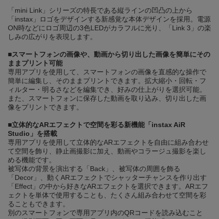
「mini Link」シリーズの特長である縦ラインの凹凸の上から
「instax」ロゴをデザインする新感覚な本体デザインを採用。電源
ON時などにロゴ周辺の3色LEDがカラフルに光り、「Link 3」の楽
しみの広がりを表現します。
■スマートフォンの画像や、動画から切り出した画像を簡単にその
ままプリント可能
専用アプリを使用して、スマートフォンの画像を直感的な操作で
簡単に編集し、そのままプリントできます。拡大縮小・回転・フ
ィルター・明るさなどを編集でき、好みの仕上がりを選択可能。
また、スマートフォンに保存した動画を取り込み、切り出した画
像をプリントできます。
■立体的なARエフェクトで空間を彩る新機能「instax AiR
Studio」を搭載
専用アプリを使用して立体的なARエフェクトを自由に組み合わせ
て空間を飾り、静止画撮影に加え、動画やコラージュ撮影を楽し
める機能です。
被写体の背景を演出する「Back」、被写体の周囲を飾る
「Decor」、動くARエフェクトでシャッターチャンスを作り出す
「Effect」の中から好きなARエフェクトを選択できます。ARエフ
ェクトを単体で使用することも、たくさん組み合わせて空間を彩
ることもできます。
別のスマートフォンで専用アプリ内のQRコードを読み込むこと