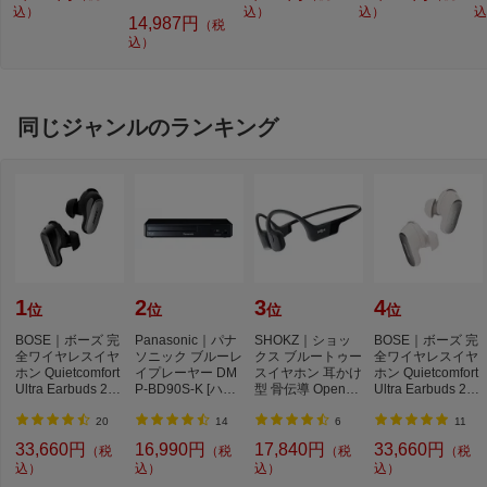
込）
“チェキ” instax mi
込）
“チェキ” INSTAX
込）
メ
込
14,987円
（税
ni Link 3 セージグ
mini Link 2 リラッ
st
込）
リーン [スマート
クマコラボモデル
ス
フォン専用 /チェ
[スマートフォン専
キ専用]
用 /チェキ専用]
同じジャンルのランキング
1
2
3
4
位
位
位
位
BOSE｜ボーズ 完
Panasonic｜パナ
SHOKZ｜ショッ
BOSE｜ボーズ 完
全ワイヤレスイヤ
ソニック ブルーレ
クス ブルートゥー
全ワイヤレスイヤ
ホン Quietcomfort
イプレーヤー DM
スイヤホン 耳かけ
ホン Quietcomfort
Ultra Earbuds 2nd
P-BD90S-K [ハイ
型 骨伝導 OpenRu
Ultra Earbuds 2nd
Gen BLACK QC
レゾ対応 /再生専
n ブラック SKZ-E
Gen WHITE SM
U...
用...
P...
O...
20
14
6
11
33,660円
16,990円
17,840円
33,660円
（税
（税
（税
（税
込）
込）
込）
込）