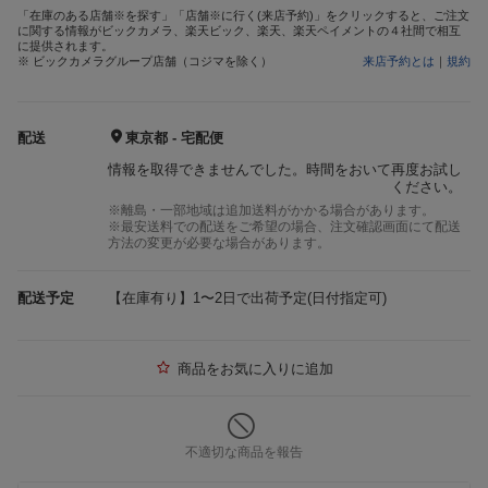
「在庫のある店舗※を探す」「店舗※に行く(来店予約)」をクリックすると、ご注文
に関する情報がビックカメラ、楽天ビック、楽天、楽天ペイメントの４社間で相互
に提供されます。
※ ビックカメラグループ店舗（コジマを除く）
来店予約とは
｜
規約
配送
東京都 - 宅配便
情報を取得できませんでした。時間をおいて再度お試し
ください。
※離島・一部地域は追加送料がかかる場合があります。
※最安送料での配送をご希望の場合、注文確認画面にて配送
方法の変更が必要な場合があります。
配送予定
【在庫有り】1〜2日で出荷予定(日付指定可)
商品をお気に入りに追加
不適切な商品を報告