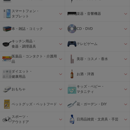
スマートフォン・
楽器・音響機器
タブレット
本・雑誌・コミック
CD・DVD
キッチン用品・
テレビゲーム
食器・調理器具
医薬品・コンタクト・介護用
美容・コスメ・香水
品
ダイエット・
お酒・洋酒
健康用品
キッズ・ベビー・
おもちゃ
マタニティ
ペットグッズ・ペットフード
花・ガーデン・DIY
スポーツ・
日用品雑貨・文房具・手芸
アウトドア