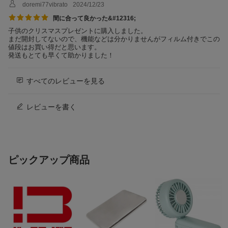
■プリント画面サイズ：62×46mm
doremi77vibrato
2024/12/23
■露光画素数：800×600ドット
間に合って良かった&#12316;
■露光解像度：12.5ドット/mm（318dp
子供のクリスマスプレゼントに購入しました。
i、80μmドットピッチ）
まだ開封してないので、機能などは分かりませんがフィルム付きでこの
仕様2
■露光階調：RGB各色256階調
値段はお買い得だと思います。
発送もとても早くて助かりました！
■プリント可能枚数の目安（フル充電か
ら）：約100枚 ※使用条件によりプリン
ト枚数は異なります。
すべてのレビューを見る
■プリント可能画像フォーマット：JPE
G、PNG、HEIF、DNG
レビューを書く
仕様3
■電源：リチウムイオン電池（内蔵型：
取り外し不可）
■充電時間：約1.5〜2時間 （気温、バッ
テリーの残量によって異なります）
■動作環境 温度：+5℃〜+40℃ 湿度：2
0％〜80％（結露しないこと）
ピックアップ商品
■ライセンス：Libjpeg