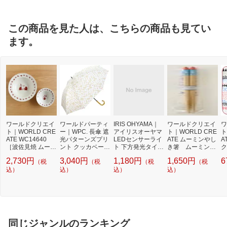
この商品を見た人は、こちらの商品も見てい
ます。
ワールドクリエイ
ワールドパーティ
IRIS OHYAMA｜
ワールドクリエイ
ワ
ト｜WORLD CRE
ー｜WPC. 長傘 遮
アイリスオーヤマ
ト｜WORLD CRE
ト
ATE WC14640
光パターンズプリ
LEDセンサーライ
ATE ムーミンやし
A
［波佐見焼 ムーミ
ント クッカベージ
ト 下方発光タイプ
き箸 ムーミンや
ク
ン リム ボウルセ
ュ Wpc. クッカベ
BSL-MS1 [乾電池
しき
ロ
2,730円
3,040円
1,180円
1,650円
6
（税
（税
（税
（税
ット レッド］
ージュ PPAL-288-
式]
ピ
込）
101 [晴雨兼用傘 /5
込）
込）
込）
5cm]
同じジャンルのランキング