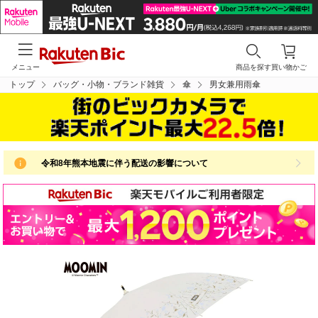
メニュー
商品を探す
買い物かご
トップ
バッグ・小物・ブランド雑貨
傘
男女兼用雨傘
令和8年熊本地震に伴う配送の影響について