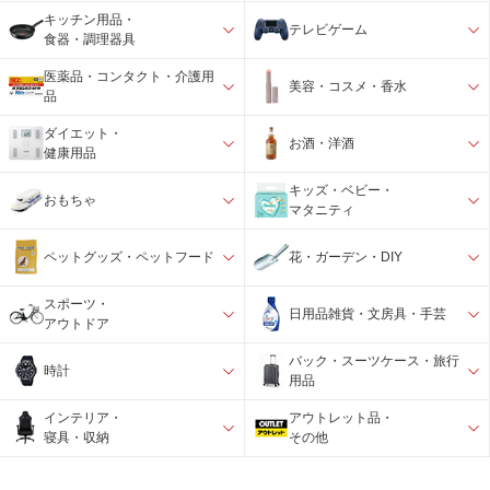
キッチン用品・
テレビゲーム
食器・調理器具
医薬品・コンタクト・介護用
美容・コスメ・香水
品
ダイエット・
お酒・洋酒
健康用品
キッズ・ベビー・
おもちゃ
マタニティ
ペットグッズ・ペットフード
花・ガーデン・DIY
スポーツ・
日用品雑貨・文房具・手芸
アウトドア
バック・スーツケース・旅行
時計
用品
インテリア・
アウトレット品・
寝具・収納
その他