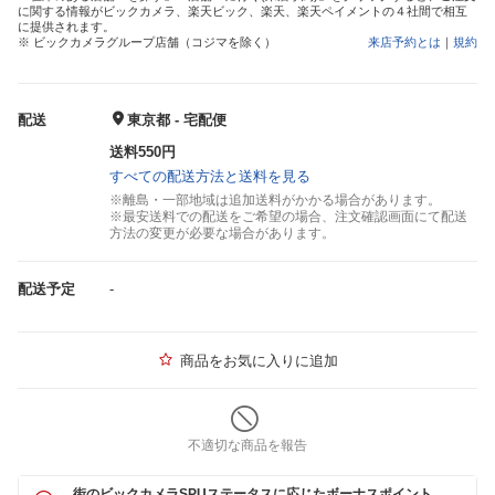
に関する情報がビックカメラ、楽天ビック、楽天、楽天ペイメントの４社間で相互
に提供されます。
※ ビックカメラグループ店舗（コジマを除く）
来店予約とは
｜
規約
配送
東京都 - 宅配便
送料550円
すべての配送方法と送料を見る
※離島・一部地域は追加送料がかかる場合があります。
※最安送料での配送をご希望の場合、注文確認画面にて配送
方法の変更が必要な場合があります。
配送予定
-
商品をお気に入りに追加
不適切な商品を報告
街のビックカメラSPUステータスに応じたボーナスポイント