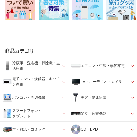
商品カテゴリ
冷蔵庫・洗濯機・掃除機・生
エアコン・空調・季節家電
活家電
電子レンジ・炊飯器・キッチ
TV・オーディオ・カメラ
ン家電
パソコン・周辺機器
美容・健康家電
スマートフォン・
楽器・音響機器
タブレット
本・雑誌・コミック
CD・DVD