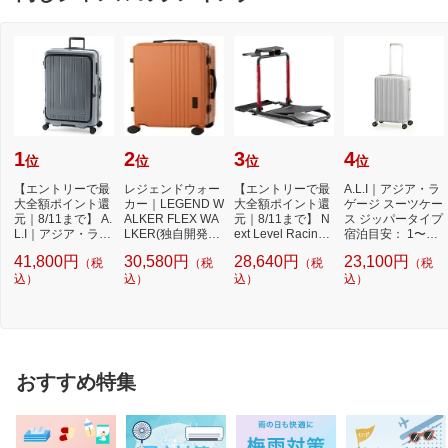
1
2
3
4
位
位
位
位
【エントリーで最
レジェンドウォー
【エントリーで最
A.L.I｜アジア・ラ
大全額ポイント還
カー｜LEGEND W
大全額ポイント還
ゲージ スーツケー
元｜8/11まで】 A.
ALKER FLEX WA
元｜8/11まで】 N
ス ジッパータイプ
L.I｜アジア・ラゲ
LKER(独自開発キ
ext Level Racing
宿泊目安： 1〜3
ージ スーツケ...
ャスター)搭載 ト
｜ネクストレベ
日間 038L 超...
41,800円
30,580円
28,640円
23,100円
（税
（税
（税
（税
ランク...
ル...
込）
込）
込）
込）
おすすめ特集