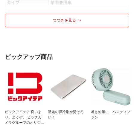
タイプ
晴雨兼用傘
開閉タイプ
手開
つづきを見る
仕様1
[全長]:約69cm、[直径]約86cm
[持ち手の長さ]:約14cm、[持ち手の太
さ]：約1.2cm、[石突の長さ]：約4cm
※サイズは当店平置き実寸サイズです。
留め具:スナップボタン
ピックアップ商品
ビックアイデア 良いよ
話題の保冷剤が勢ぞろ
暑さ対策に ハンディフ
り、よくぞ。 ビックカ
い！
ァン
メラグループのオリジナ
ルブランド