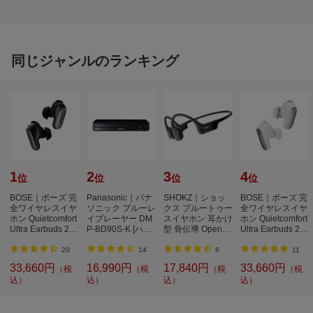
同じジャンルのランキング
1
2
3
4
位
位
位
位
BOSE｜ボーズ 完
Panasonic｜パナ
SHOKZ｜ショッ
BOSE｜ボーズ 完
全ワイヤレスイヤ
ソニック ブルーレ
クス ブルートゥー
全ワイヤレスイヤ
ホン Quietcomfort
イプレーヤー DM
スイヤホン 耳かけ
ホン Quietcomfort
Ultra Earbuds 2nd
P-BD90S-K [ハイ
型 骨伝導 OpenRu
Ultra Earbuds 2nd
Gen BLACK QC
レゾ対応 /再生専
n ブラック SKZ-E
Gen WHITE SM
U...
用...
P...
O...
20
14
6
11
33,660円
16,990円
17,840円
33,660円
（税
（税
（税
（税
込）
込）
込）
込）