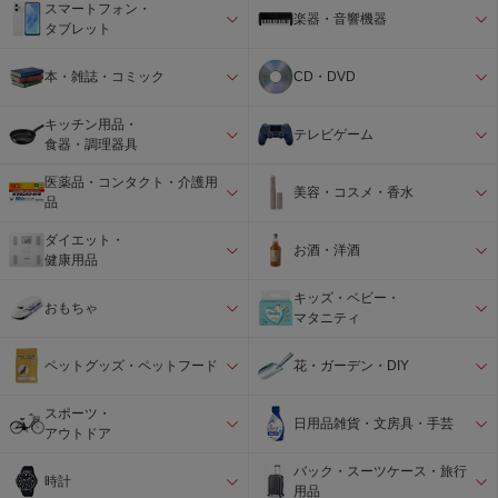
スマートフォン・
楽器・音響機器
タブレット
本・雑誌・コミック
CD・DVD
キッチン用品・
テレビゲーム
食器・調理器具
医薬品・コンタクト・介護用
美容・コスメ・香水
品
ダイエット・
お酒・洋酒
健康用品
キッズ・ベビー・
おもちゃ
マタニティ
ペットグッズ・ペットフード
花・ガーデン・DIY
スポーツ・
日用品雑貨・文房具・手芸
アウトドア
バック・スーツケース・旅行
時計
用品