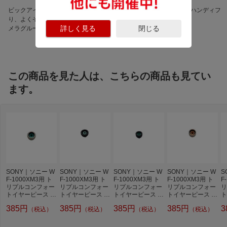
ビックアイデア 良いよ
話題の保冷剤が勢ぞろ
暑さ対策に ハンディフ
り、よくぞ。 ビックカ
い！
ァン
詳しく見る
閉じる
メラグループのオリジナ
ルブランド
この商品を見た人は、こちらの商品も見てい
ます。
SONY｜ソニー W
SONY｜ソニー W
SONY｜ソニー W
SONY｜ソニー W
S
F-1000XM3用 ト
F-1000XM3用 ト
F-1000XM3用 ト
F-1000XM3用 ト
F
リプルコンフォー
リプルコンフォー
リプルコンフォー
リプルコンフォー
リ
トイヤーピース M
トイヤーピース L
トイヤーピース M
トイヤーピース S
ト
1個 プラチナシル
1個 ブラック ZZ-
1個 ブラック ZZ-
1個 プラチナシル
1
385円
385円
385円
385円
3
（税込）
（税込）
（税込）
（税込）
バー ZZ-WFXM3T
WFXM3TC L K
WFXM3TC M K
バー ZZ-WFXM3T
W
C M S
C S S