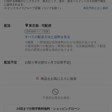
に関する情報がビックカメラ、楽天ビック、楽天、楽天ペイメントの４社間で相互
に提供されます。
※ ビックカメラグループ店舗（コジマを除く）
来店予約とは
｜
規約
配送
東京都 - 宅配便
送料無料ライン対象
すべての配送方法と送料を見る
※離島・一部地域は追加送料がかかる場合があります。
※最安送料での配送をご希望の場合、注文確認画面にて配送
方法の変更が必要な場合があります。
配送予定
お取り寄せ[約1ヶ月で出荷予定]
商品をお気に入りに追加
不適切な商品を報告
24回まで分割手数料無料・ショッピングローン