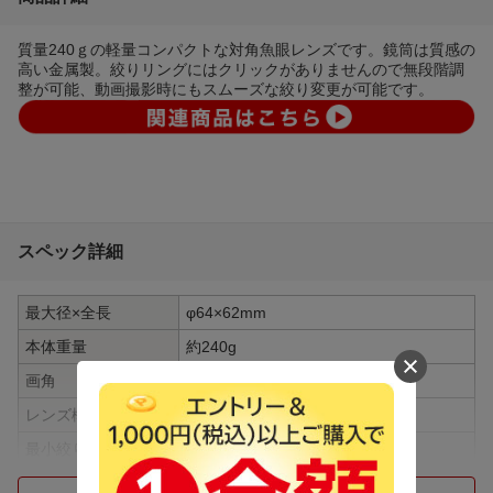
質量240ｇの軽量コンパクトな対角魚眼レンズです。鏡筒は質感の
高い金属製。絞りリングにはクリックがありませんので無段階調
整が可能、動画撮影時にもスムーズな絞り変更が可能です。
スペック詳細
最大径×全長
φ64×62mm
本体重量
約240g
画角
180°
レンズ構成
9群11枚
最小絞り
F22
焦点距離
8mm