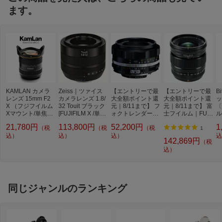
ます。
KAMLAN カメラ
Zeiss｜ツァイス
【エントリーで最
【エントリーで最
B
レンズ 15mm F2
カメラレンズ 1.8/
大全額ポイント還
大全額ポイント還
ッ
X （フジフイルム
32 Touit ブラック
元｜8/11まで】 フ
元｜8/11まで】 富
〔
Xマウント/単焦点/
[FUJIFILM X /単焦
ォクトレンダー｜
士フイルム｜FUJI
ル
マニュアルフォー
点レンズ][TOUIT1
Voigtlander カメ
FILM カメラレン
応
21,780円
113,800円
52,200円
1
（税
（税
（税
カス） KamLan
832X]
ラレンズ 40mm F
ズ XF16mmF1.4 R
プ
1
(カムラン) [FUJIFI
込）
込）
2 SLIIs CPU付き
込）
WR FUJINON（フ
ル
込
142,869円
（税
LM X /単焦点レン
ニコンAi-sマウン
ジノン） ブラック
込）
ズ][15MMF2X]
ト ブラックリム
[FUJIFILM X /単焦
[ニコンF /単焦点レ
点レンズ][FXF16M
ンズ][ULTRON40F
MF1.4RWR]
2SL2Sブラックリ]
同じジャンルのランキング