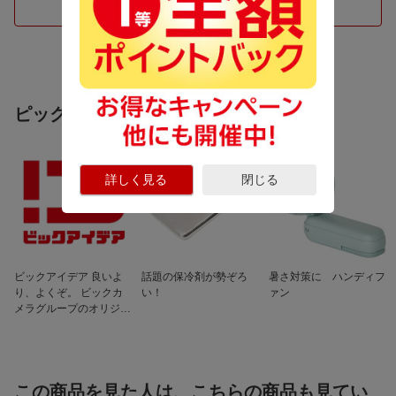
つづきを見る
最短撮影距離
0.1m
ピックアップ商品
詳しく見る
閉じる
ビックアイデア 良いよ
話題の保冷剤が勢ぞろ
暑さ対策に ハンディフ
り、よくぞ。 ビックカ
い！
ァン
メラグループのオリジナ
ルブランド
この商品を見た人は、こちらの商品も見てい