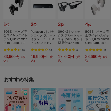
1
2
3
4
位
位
位
位
BOSE｜ボーズ 完
Panasonic｜パナ
SHOKZ｜ショッ
BOSE｜ボーズ 完
全ワイヤレスイヤ
ソニック ブルーレ
クス ブルートゥー
全ワイヤレスイヤ
ホン Quietcomfort
イプレーヤー DM
スイヤホン 耳かけ
ホン Quietcomfort
Ultra Earbuds 2nd
P-BD90S-K [ハイ
型 骨伝導 OpenRu
Ultra Earbuds 2nd
Gen BLACK QC
レゾ対応 /再生専
n ブラック SKZ-E
Gen WHITE SM
U...
用...
P...
O...
20
14
6
11
33,660円
16,990円
17,840円
33,660円
（税
（税
（税
（税
込）
込）
込）
込）
おすすめ特集