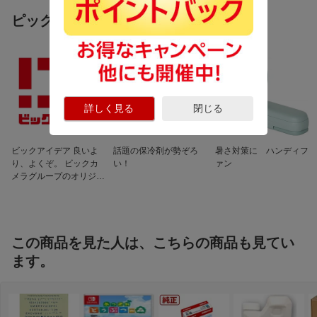
ピックアップ商品
詳しく見る
閉じる
ビックアイデア 良いよ
話題の保冷剤が勢ぞろ
暑さ対策に ハンディフ
り、よくぞ。 ビックカ
い！
ァン
メラグループのオリジナ
ルブランド
この商品を見た人は、こちらの商品も見てい
ます。