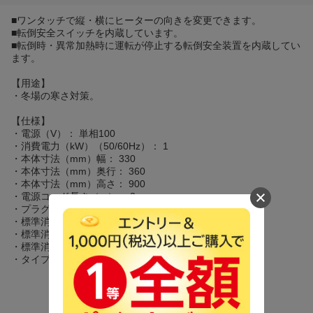
■ワンタッチで縦・横にヒーターの向きを変更できます。
■転倒安全スイッチを内蔵しています。
■転倒時・異常加熱時に運転が停止する転倒安全装置を内蔵してい
ます。
【用途】
・冬場の寒さ対策。
【仕様】
・電源（V）： 単相100
・消費電力（kW）（50/60Hz）： 1
・本体寸法（mm）幅： 330
・本体寸法（mm）奥行： 360
・本体寸法（mm）高さ： 900
・電源コード長さ（m）： 2
・プラグ有無： 2P
・標準消費電力料金（50Hz）： 31.0円/h
・標準消費電力料金（60Hz）： 31.0円/h
・標準消費電力料金： 27円/h
・タイプ： 1灯