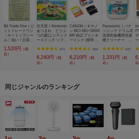
Bit Trade One｜ビ
任天堂｜Nintendo
CANON｜キヤノ
Panasonic｜パナ
b
ットトレードワン
あつまれ どうぶ
ン BCI-381+380/5
ソニック ドラム式
P
〔キートップシー
つの森[ニンテンド
MP 純正プリンタ
洗濯乾燥機用洗濯
ザ
ル〕強い！日英対
ースイッチ ソフ
ーインク (標準容
槽クリーナー N-
ー
応転写式キートッ
ト]【Switch】
量) 5色パック[BCI
W2[ドラム式洗濯
ュ
1,520円
（税
プシールセット ブ
3813805MP]
機 洗浄 洗剤 750m
T
471
304
247
ルー DYKTSBL
込）
l NW2]【rb_pcp】
幅
6,240円
6,210円
1,331円
6
（税
（税
（税
O
込）
込）
込）
込
ー
ブ
同じジャンルのランキング
1
2
3
4
位
位
位
位