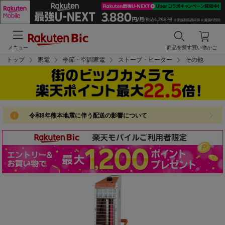
メニュー
商品を探す
買い物かご
トップ
家電
季節・空調家電
ストーブ・ヒーター
その他
令和8年熊本地震に伴う配送の影響について