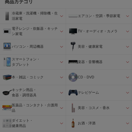
商品カテゴリ
冷蔵庫・洗濯機・掃除機・生
エアコン・空調・季節家電
活家電
電子レンジ・炊飯器・キッチ
TV・オーディオ・カメラ
ン家電
パソコン・周辺機器
美容・健康家電
スマートフォン・
楽器・音響機器
タブレット
本・雑誌・コミック
CD・DVD
キッチン用品・
テレビゲーム
食器・調理器具
医薬品・コンタクト・介護用
美容・コスメ・香水
品
ダイエット・
お酒・洋酒
健康用品