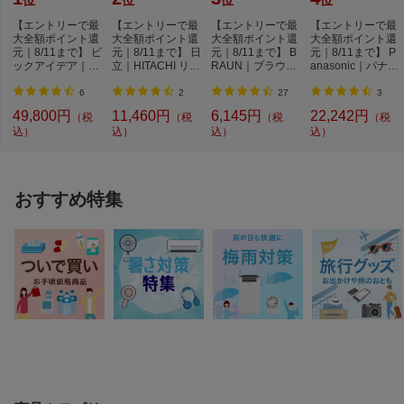
【エントリーで最
【エントリーで最
【エントリーで最
【エントリーで最
大全額ポイント還
大全額ポイント還
大全額ポイント還
大全額ポイント還
元｜8/11まで】 ビ
元｜8/11まで】 日
元｜8/11まで】 B
元｜8/11まで】 P
ックアイデア｜Bi
立｜HITACHI リビ
RAUN｜ブラウン
anasonic｜パナソ
cIDEA ポータブ...
ング扇風機 うち...
ブラウン シェ
ニック メンズシ...
ー...
6
2
27
3
49,800円
11,460円
6,145円
22,242円
（税
（税
（税
（税
込）
込）
込）
込）
おすすめ特集