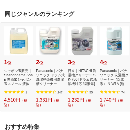
同じジャンルのランキング
1
2
3
4
位
位
位
位
シャボン玉販売｜
Panasonic｜パナ
日立｜HITACHI 洗
Panasonic｜パナ
Shabondama Soa
ソニック ドラム式
濯槽クリーナー S
ソニック 洗濯槽ク
p 無添加シャボン
洗濯乾燥機用洗濯
K-750 [ドラム式洗
リーナー（塩素
玉スノール 液体タ
槽クリーナー N-
濯機対応 /塩素系]
系） N-W1A [縦型
イプ 本体 5L
W2[ドラム式洗
洗濯機対応 /塩素
濯...
系...
1
247
55
74
4,510円
1,331円
1,232円
1,740円
（税
（税
（税
（税
込）
込）
込）
込）
おすすめ特集