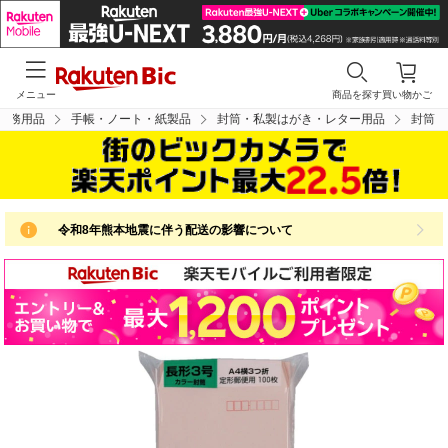
メニュー
商品を探す
買い物かご
事務用品
手帳・ノート・紙製品
封筒・私製はがき・レター用品
封筒
令和8年熊本地震に伴う配送の影響について