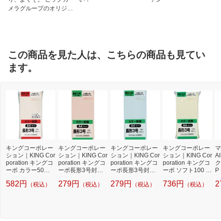
メラグループのオリジナ
ルブランド
この商品を見た人は、こちらの商品も見てい
ます。
キングコーポレー
キングコーポレー
キングコーポレー
キングコーポレー
マ
ション｜KING Cor
ション｜KING Cor
ション｜KING Cor
ション｜KING Cor
A
poration キングコ
poration キングコ
poration キングコ
poration キングコ
ク
ーポ カラー50枚
ーポ長形3号封筒H
ーポ長形3号封筒H
ーポ ソフト100 長
P
パック 長3クイッ
iソフトピンク80g
iソフトブルー80g
形3号 80g クリー
582円
279円
279円
736円
2
（税込）
（税込）
（税込）
（税込）
クHIソフトピンク
15枚入 N3S80SP
15枚入 N3S80SB
ム N3S80C
N3S80PQ50
2357