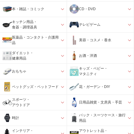
本・雑誌・コミック
CD・DVD
キッチン用品・
テレビゲーム
食器・調理器具
医薬品・コンタクト・介護用
美容・コスメ・香水
品
ダイエット・
お酒・洋酒
健康用品
キッズ・ベビー・
おもちゃ
マタニティ
ペットグッズ・ペットフード
花・ガーデン・DIY
スポーツ・
日用品雑貨・文房具・手芸
アウトドア
バック・スーツケース・旅行
時計
用品
インテリア・
アウトレット品・