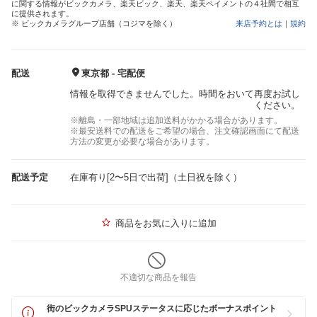
に関する情報がビックカメラ、楽天ビック、楽天、楽天ペイメントの４社間で相互
に提供されます。
※ ビックカメラグループ店舗（コジマを除く）
来店予約とは
｜
規約
配送
東京都 - 宅配便
情報を取得できませんでした。時間をおいて再度お試し
ください。
※離島・一部地域は追加送料がかかる場合があります。
※最安送料での配送をご希望の場合、注文確認画面にて配送
方法の変更が必要な場合があります。
配送予定
在庫有り[2〜5日で出荷]（土日祝を除く）
商品をお気に入りに追加
不適切な商品を報告
街のビックカメラSPUステータスに応じたボーナスポイント