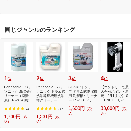
同じジャンルのランキング
1
2
3
4
位
位
位
位
Panasonic｜パナ
Panasonic｜パナ
SHARP｜シャー
【エントリーで最
ソニック 洗濯槽ク
ソニック ドラム式
プ ドラム式洗濯機
大全額ポイント還
リーナー（塩素
洗濯乾燥機用洗濯
用 洗濯槽クリーナ
元｜8/11まで】 S
系） N-W1A [縦型
槽クリーナー N-
ー ES-CD [ドラム
CIENCE｜サイエ
洗濯機対応 /塩素
W2[ドラム式洗
式洗濯機対応 /塩...
ンス シャワーヘ
1,600円
33,000円
（税
（税
系...
濯...
ッ...
74
247
込）
込）
1,740円
1,331円
（税
（税
込）
込）