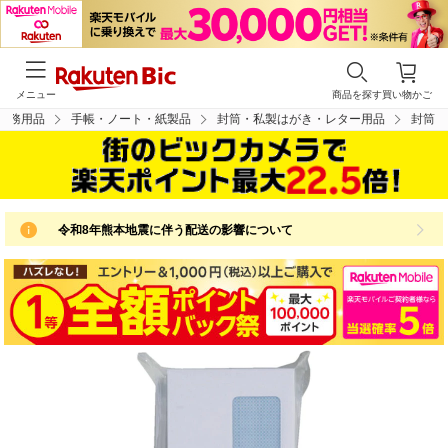
メニュー
商品を探す
買い物かご
事務用品
手帳・ノート・紙製品
封筒・私製はがき・レター用品
封筒
令和8年熊本地震に伴う配送の影響について