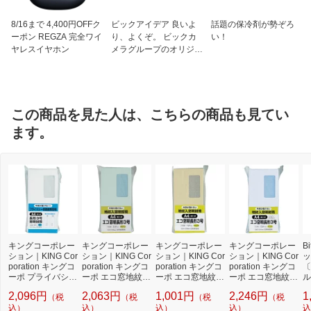
8/16まで 4,400円OFFク
ビックアイデア 良いよ
話題の保冷剤が勢ぞろ
ーポン REGZA 完全ワイ
り、よくぞ。 ビックカ
い！
ヤレスイヤホン
メラグループのオリジナ
ルブランド
この商品を見た人は、こちらの商品も見てい
ます。
キングコーポレー
キングコーポレー
キングコーポレー
キングコーポレー
B
ション｜KING Cor
ション｜KING Cor
ション｜KING Cor
ション｜KING Cor
ッ
poration キングコ
poration キングコ
poration キングコ
poration キングコ
〔
ーポ プライバシー
ーポ エコ窓地紋ソ
ーポ エコ窓地紋ク
ーポ エコ窓地紋ホ
ル
保護窓明封筒 長形
フト100 長3 80g
ラフト100 長3 70
ワイト100 長3 10
応
2,096円
2,063円
1,001円
2,246円
1
（税
（税
（税
（税
3号 80g N3MPB8
グリーン N3MJS8
g N3MJK70
0g テープ付 N3MJ
プ
0
込）
0GE
込）
込）
W100Q
込）
ル
込