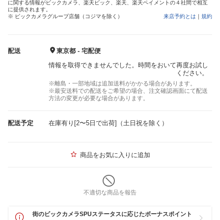
に関する情報がビックカメラ、楽天ビック、楽天、楽天ペイメントの４社間で相互
に提供されます。
※ ビックカメラグループ店舗（コジマを除く）
来店予約とは
｜
規約
配送
東京都 - 宅配便
情報を取得できませんでした。時間をおいて再度お試し
ください。
※離島・一部地域は追加送料がかかる場合があります。
※最安送料での配送をご希望の場合、注文確認画面にて配送
方法の変更が必要な場合があります。
配送予定
在庫有り[2〜5日で出荷]（土日祝を除く）
商品をお気に入りに追加
不適切な商品を報告
街のビックカメラSPUステータスに応じたボーナスポイント