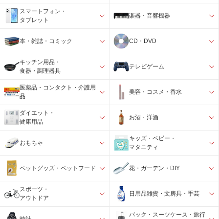
スマートフォン・
楽器・音響機器
タブレット
本・雑誌・コミック
CD・DVD
キッチン用品・
テレビゲーム
食器・調理器具
医薬品・コンタクト・介護用
美容・コスメ・香水
品
ダイエット・
お酒・洋酒
健康用品
キッズ・ベビー・
おもちゃ
マタニティ
ペットグッズ・ペットフード
花・ガーデン・DIY
スポーツ・
日用品雑貨・文房具・手芸
アウトドア
バック・スーツケース・旅行