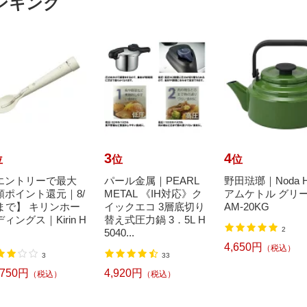
ンキング
3
4
位
位
位
エントリーで最大
パール金属｜PEARL
野田琺瑯｜Noda H
額ポイント還元｜8/
METAL 《IH対応》ク
アムケトル グリ
1まで】 キリンホー
イックエコ 3層底切り
AM-20KG
ィングス｜Kirin H
替え式圧力鍋 3．5L H
2
5040...
4,650円
（税込）
3
33
,750円
4,920円
（税込）
（税込）