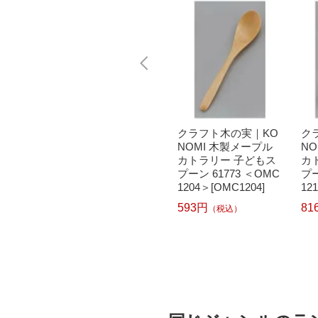
実｜KO
丸十｜Marujyu 木製カ
クラフト木の実｜KO
ク
ープル
レースプーン ＜QKL1
NOMI 木製メープル
N
メスプ
701＞[QKL1701]
カトラリー 子どもス
カ
OMC12
プーン 61773 ＜OMC
プー
403円
（税込）
2]
1204＞[OMC1204]
12
593円
81
（税込）