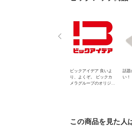
スオー
おすすめ！REGZA 4K液
ビックアイデア 良いよ
話題
洗浄
晶テレビ
り、よくぞ。 ビックカ
い！
メラグループのオリジナ
ルブランド
この商品を見た人