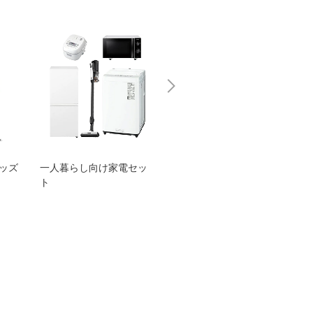
グッズ
一人暮らし向け家電セッ
オススメ！ヤマハ 電動
TEN
ト
アシスト自転車
ェア