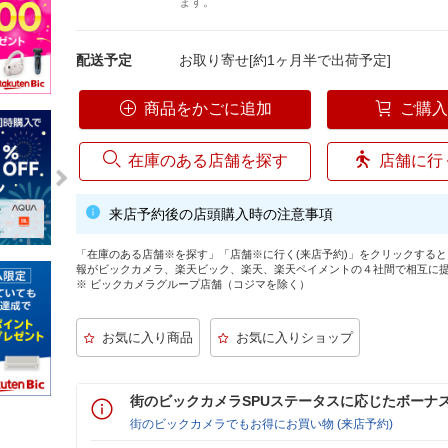
ます。
配送予定
お取り寄せ[約1ヶ月半で出荷予定]
商品をかごに追加
ご購
在庫のある店舗を探す
店舗に行
来店予約後の店頭購入時の注意事項
「在庫のある店舗※を探す」「店舗※に行く(来店予約)」をクリックする
報がビックカメラ、楽天ビック、楽天、楽天ペイメントの４社間で相互に
※ ビックカメラグループ店舗（コジマを除く）
街のビックカメラSPUステータスに応じたボーナ
街のビックカメラでもお得にお買い物 (来店予約)