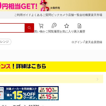
ご利用ガイド
よくあるご質問
ビックカメラ店舗一覧
会社概要
楽天市場
買い物かご
閲覧履歴
お気に入り
購入履歴
/
子レンジ
ログイン
楽天会員登録