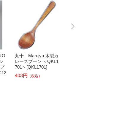
KO
丸十｜Marujyu 木製カ
クラフト木の実｜KO
クラフ
ル
レースプーン ＜QKL1
NOMI 木製メープル
NOMI
スプ
701＞[QKL1701]
カトラリー 子どもス
カトラ
C12
プーン 61773 ＜OMC
プーン 
403円
（税込）
1204＞[OMC1204]
1211＞
593円
816円
（税込）