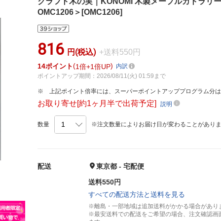
クラフト木の実｜KONOMI 木製メープルカトラリー 
OMC1206＞[OMC1206]
816
円(税込)
+送料550円
14
ポイント
1倍
1倍UP
内訳
ポイントアップ期間：2026/08/11(火) 01:59まで
上記ポイント倍率には、スーパーポイントアッププログラム分
お取り寄せ[約1ヶ月半で出荷予定]
説明
数量
※注文数量によりお届け日が変わることがあり
配送
東京都 - 宅配便
送料550円
すべての配送方法と送料を見る
※離島・一部地域は追加送料がかかる場合があり
※最安送料での配送をご希望の場合、注文確認画