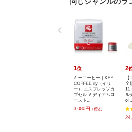
同じジャンルのラ
10
1
2
位
位
で最大
Skater｜スケーター
キーコーヒー｜KEY
【
元｜8/
シリコンケーキ型 m
COFFEE illy（イリ
全
光金属｜
iffy ベージュ
ー） エスプレッソカ
1
ZOKU
プセル ミディアムロ
ルデ
1,530円
（税込）
ースト...
ol...
3,080円
）
（税込）
24