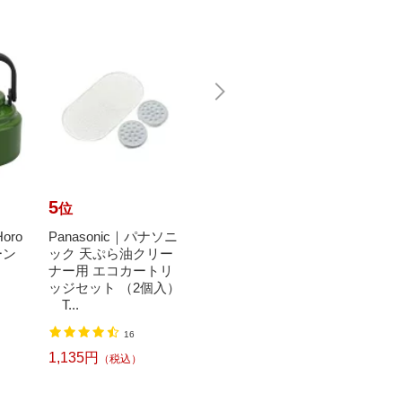
5
6
7
位
位
位
oro
Panasonic｜パナソニ
【エントリーで最大
【エ
ーン
ック 天ぷら油クリー
全額ポイント還元｜8/
全額ポ
ナー用 エコカートリ
11まで】 サーモス｜T
11ま
ッジセット （2個入）
HERMOS 真空保温調
HER
T...
理器 ...
理器 ..
16
69
1,135円
14,510円
12,8
（税込）
（税込）