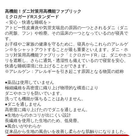
高機能！ダニ対策用高機能ファブリック
ミクロガードRスタンダード
＜安心・快適な睡眠を＞
アトピー性皮膚炎や気管支喘息の原因の一つとされるダニ（ダニ
の死骸、フン）や粉塵。その温床の一つとなっているのが寝具で
す。
お子様やご家族の健康を守るために、寝具からこれらのアレルゲ
ン※をシャットアウトすることが最も重要といえます。ダニ・ホ
コリ対策用高機能ファブリック「ミクロガードR」は、ダニやホコ
リを遮断し、さらに通気・透湿性も備えているので寝室を安心、
快適な睡眠環境に仕上げることができます。
※アレルゲン：アレルギーを引き起こす原因となる物質の総称
●薬品は使用していません
極細繊維を高密度に織り上げ物理的な構造により
ダニやホコリを防いでいます。
洗っても機能が落ちることはありません。
●ダニを通しません
高密度に織り上げたのでダニを通しません。
●生地からのホコリが出にくい設計
長繊維を使用した生地のため、低発塵。
●風合いがやわらか
従来品から生地の風合いを改善し柔らかな肌触りになりました。