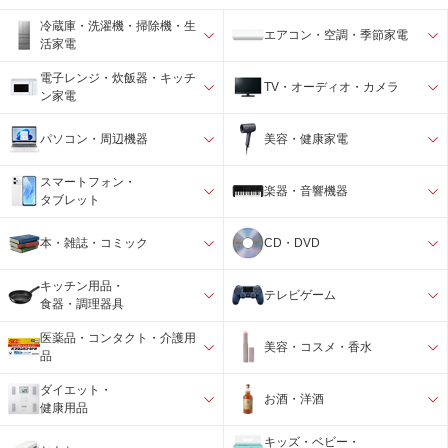
冷蔵庫・洗濯機・掃除機・生
エアコン・空調・季節家電
活家電
電子レンジ・炊飯器・キッチ
TV・オーディオ・カメラ
ン家電
パソコン・周辺機器
美容・健康家電
スマートフォン・
楽器・音響機器
タブレット
本・雑誌・コミック
CD・DVD
キッチン用品・
テレビゲーム
食器・調理器具
医薬品・コンタクト・介護用
美容・コスメ・香水
品
ダイエット・
お酒・洋酒
健康用品
キッズ・ベビー・