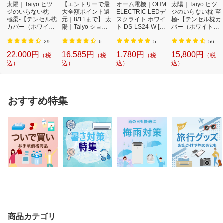
太陽｜Taiyo ヒツ
【エントリーで最
オーム電機｜OHM
太陽｜Taiyo ヒツ
ジのいらない枕 -
大全額ポイント還
ELECTRIC LEDデ
ジのいらない枕-至
極柔-【テンセル枕
元｜8/11まで】 太
スクライト ホワイ
極-【テンセル枕カ
カバー（ホワイ
陽｜Taiyo ショー
ト DS-LS24-W [L
バー（ホワイト）
ト）付き】
ンのいらない枕 ...
ED /昼白色][DSLS
付き】
24...
29
6
5
56
22,000円
16,585円
1,780円
15,800円
（税
（税
（税
（税
込）
込）
込）
込）
おすすめ特集
商品カテゴリ