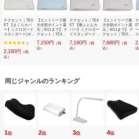
テクセット｜TEX
【エントリーで最
テクセット｜TEX
【エントリーで最
テ
ET 【まくらカバ
大全額ポイント還
ET 【敷ふとんカ
大全額ポイント還
E
ー】ミクロガード
元｜8/11まで】 テ
バー】ミクロガー
元｜8/11まで】 テ
ー
スタンダード(ポリ
クセット｜TEXET
ドスタンダード シ
クセット｜TEXET
ス
エステル100%/45
【敷ふとんカバ
ングルサイズ(ポリ
【掛け布団カバ
エ
7,150円
7,180円
7,680円
2
（税
（税
（税
×65cm/ベージュ)
ー】ミクロガード
エステル100%/10
ー】 ミクロガード
×
1
[MGS0001]
スタンダード シン
込）
5×215cm/ピンク)
込）
スタンダード シン
込）
G
込
2,180円
（税
グルサイズ(ポリエ
[MGS0002]
グルサイズ(ポリエ
込）
ステル100%/105×
ステル100%/150×
215cm/ブルー)[M
210cm/ピンク)[M
GS0002]
GS0004]
同じジャンルのランキング
1
2
3
4
位
位
位
位