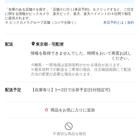
「在庫のある店舗※を探す」「店舗※に行く(来店予約)」をクリックすると、ご注文
に関する情報がビックカメラ、楽天ビック、楽天、楽天ペイメントの４社間で相互
に提供されます。
※ ビックカメラグループ店舗（コジマを除く）
来店予約とは
｜
規約
配送
東京都 - 宅配便
情報を取得できませんでした。時間をおいて再度お試し
ください。
※離島・一部地域は追加送料がかかる場合があります。
※最安送料での配送をご希望の場合、注文確認画面にて配送
方法の変更が必要な場合があります。
配送予定
【在庫有り】1〜2日で出荷予定(日付指定可)
商品をお気に入りに追加
不適切な商品を報告