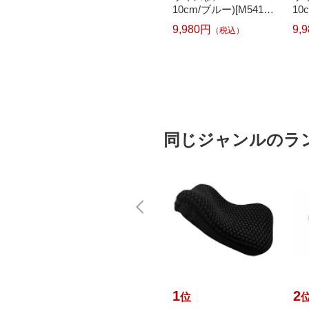
cm/グリ
15cm/ホワイト)[UMK
10cm/ブルー)[M54192
10
13SDWH]
1KDBL]
92
9,980円
9,980円
9,
）
（税込）
（税込）
同じジャンルのラ
10
1
2
位
位