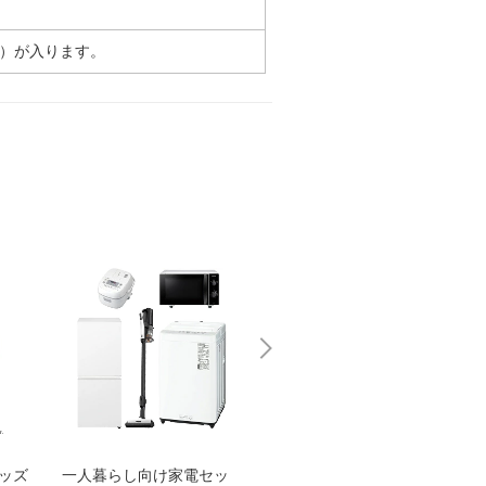
）が入ります。
グッズ
一人暮らし向け家電セッ
オススメ！ヤマハ 電動
TEN