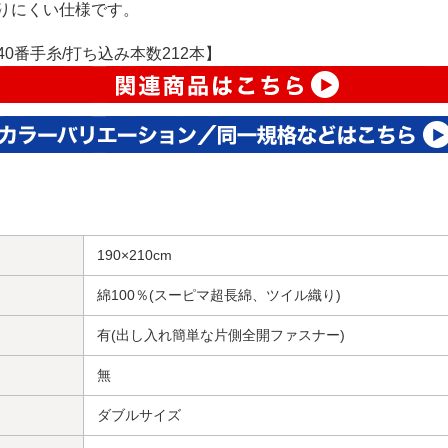
りにくい仕様です。
40番手糸/打ち込み本数212本】
190×210cm
綿100％(スーピマ超長綿、ツイル織り)
有(出し入れ簡単な片側全開ファスナー)
無
ダブルサイズ