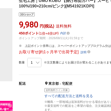
生毛工房｜UMO KOBO 【掛け布団カバー】スーピ
100%/190×210cm/ピンク)[M541921KDPI]
9,980
円(税込)
送料無料
450
ポイント
1倍
4倍UP
内訳
ポイントアップ期間：2026/08/11(火) 01:59まで
上記ポイント倍率には、スーパーポイントアッププログラム分
お取り寄せ[約1ヶ月半で出荷予定]
説明
数量
※注文数量によりお届け日が変わることがありま
配送
東京都 - 宅配便
送料無料ライン対象
すべての配送方法と送料を見る
※離島・一部地域は追加送料がかかる場合があり
※最安送料での配送をご希望の場合、注文確認画
ます。