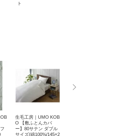
ト
アシスト自転車
ェア
OB
生毛工房｜UMO KOB
生毛工房｜UMO KOB
生毛工房
O 【敷ふとんカバ
O 【掛け布団カバ
O 【
ーフ
ー】80サテン ダブル
ー】スーピマ ダブル
ー】ス
0
サイズ(綿100%/145×2
サイズ(綿100%/190×2
サイズ(綿