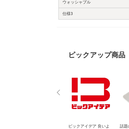
ウォッシャブル
仕様3
ピックアップ商品
スオー
おすすめ！REGZA 4K液
ビックアイデア 良いよ
話題