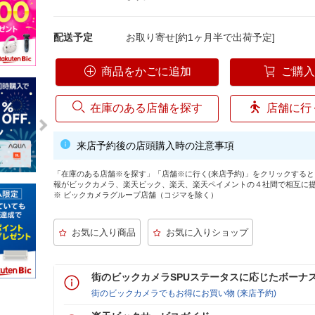
配送予定
お取り寄せ[約1ヶ月半で出荷予定]
商品をかごに追加
ご購
在庫のある店舗を探す
店舗に行
来店予約後の店頭購入時の注意事項
「在庫のある店舗※を探す」「店舗※に行く(来店予約)」をクリックする
報がビックカメラ、楽天ビック、楽天、楽天ペイメントの４社間で相互に
※ ビックカメラグループ店舗（コジマを除く）
街のビックカメラSPUステータスに応じたボーナ
街のビックカメラでもお得にお買い物 (来店予約)