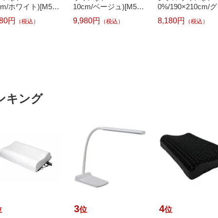
cm/ホワイト)[M541
10cm/ベージュ)[M541
0%/190×210cm/
1KDWH]
921KDBE]
ーン)
980円
9,980円
8,180円
（税込）
（税込）
（税込）
ンキング
3
4
位
位
位