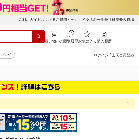
ご利用ガイド
よくあるご質問
ビックカメラ店舗一覧
会社概要
楽天市場
買い物かご
閲覧履歴
お気に入り
購入履歴
/
子レンジ
ログイン
楽天会員登録