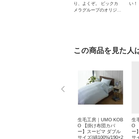
洗浄
晶テレビ
り、よくぞ。 ビックカ
い！
メラグループのオリジナ
ルブランド
この商品を見た人
 KOB
生毛工房｜UMO KOB
生毛工房｜UMO KOB
生
カバ
O 【敷ふとんカバ
O 【掛け布団カバ
O
リーフ
ー】80サテン ダブル
ー】スーピマ ダブル
ー
綿10
サイズ(綿100%/145×2
サイズ(綿100%/190×2
サイ