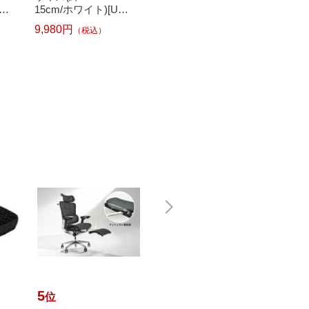
グリ
15cm/ホワイト)[UMK
10cm/ブルー)[M54192
10cm/
13SDWH]
1KDBL]
921KD
9,980円
9,980円
9,980
（税込）
（税込）
5
6
7
位
位
位