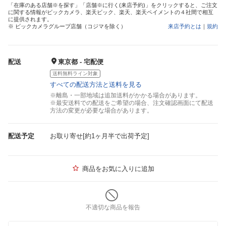
「在庫のある店舗※を探す」「店舗※に行く(来店予約)」をクリックすると、ご注文
に関する情報がビックカメラ、楽天ビック、楽天、楽天ペイメントの４社間で相互
に提供されます。
※ ビックカメラグループ店舗（コジマを除く）
来店予約とは
｜
規約
配送
東京都 - 宅配便
送料無料ライン対象
すべての配送方法と送料を見る
※離島・一部地域は追加送料がかかる場合があります。
※最安送料での配送をご希望の場合、注文確認画面にて配送
方法の変更が必要な場合があります。
配送予定
お取り寄せ[約1ヶ月半で出荷予定]
商品をお気に入りに追加
不適切な商品を報告