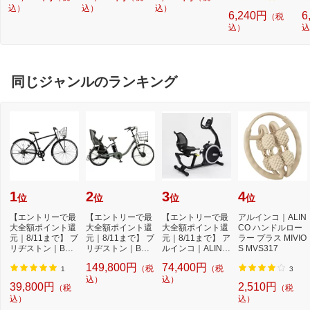
ジネス リュック I
込）
込）
ルー DYKTSBL
込）
6,240円
6
（税
S/IT イズイット ク
込）
込
ロ 929712
同じジャンルのランキング
1
2
3
4
位
位
位
位
【エントリーで最
【エントリーで最
【エントリーで最
アルインコ｜ALIN
大全額ポイント還
大全額ポイント還
大全額ポイント還
CO ハンドルロー
元｜8/11まで】 ブ
元｜8/11まで】 ブ
元｜8/11まで】 ア
ラー プラス MIVIO
リヂストン｜BRI
リヂストン｜BRI
ルインコ｜ALINC
S MVS317
DGESTONE 27型
DGESTONE 電動
O リカベントバ
149,800円
74,400円
（税
（税
ク...
ア...
イ...
1
3
込）
込）
39,800円
2,510円
（税
（税
込）
込）