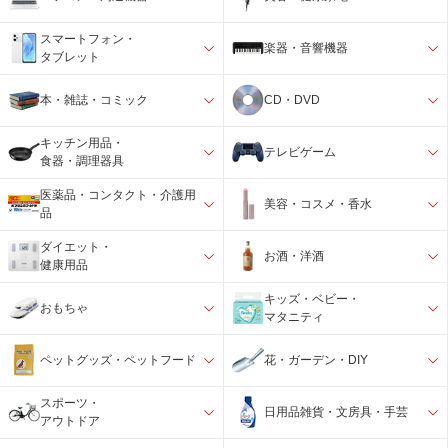
スマートフォン・
楽器・音響機器
タブレット
本・雑誌・コミック
CD・DVD
キッチン用品・
テレビゲーム
食器・調理器具
医薬品・コンタクト・介護用
美容・コスメ・香水
品
ダイエット・
お酒・洋酒
健康用品
キッズ・ベビー・
おもちゃ
マタニティ
ペットグッズ・ペットフード
花・ガーデン・DIY
スポーツ・
日用品雑貨・文房具・手芸
アウトドア