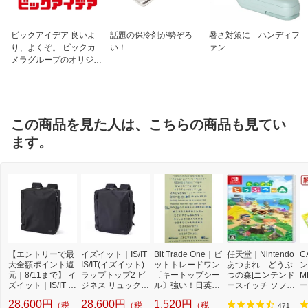
ビックアイデア 良いよ
話題の保冷剤が勢ぞろ
暑さ対策に ハンディフ
り、よくぞ。 ビックカ
い！
ァン
メラグループのオリジナ
ルブランド
この商品を見た人は、こちらの商品も見てい
ます。
【エントリーで最
イズイット｜IS/IT
Bit Trade One｜ビ
任天堂｜Nintendo
C
大全額ポイント還
IS/IT(イズイット)
ットトレードワン
あつまれ どうぶ
ン
元｜8/11まで】 イ
ラップトップ2 ビ
〔キートップシー
つの森[ニンテンド
M
ズイット｜IS/IT I
ジネス リュック I
ル〕強い！日英対
ースイッチ ソフ
ー
S/IT(イズイット)
S/IT イズイット コ
応転写式キートッ
ト]【Switch】
量
28,600円
28,600円
1,520円
（税
（税
（税
ラップトップ2 ビ
ン 929712
プシールセット ブ
3
471