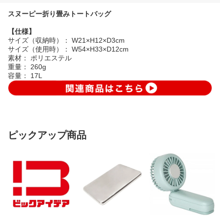
スヌーピー折り畳みトートバッグ
【仕様】
サイズ（収納時）： W21×H12×D3cm
サイズ（使用時）： W54×H33×D12cm
素材： ポリエステル
重量： 260g
容量： 17L
ピックアップ商品