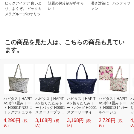
ビックアイデア 良いよ
話題の保冷剤が勢ぞろ
暑さ対策に ハンディフ
り、よくぞ。 ビックカ
い！
ァン
メラグループのオリジナ
ルブランド
この商品を見た人は、こちらの商品も見てい
ます。
ハピタス｜HAPIT
ハピタス｜HAPIT
ハピタス｜HAPIT
ハピタス｜HAPIT
ハ
AS 折り畳みトー
AS 折りたたみト
AS 折りたたみト
AS 折り畳みトー
A
ト H0001PN22 コ
ートバッグ H0001
ートバッグ H0001
ト H0001314ガー
り
ミックナチュラル
スターリーブラッ
スターリーネイビ
ルベージュ
ッ
ク
ー
（
4,290円
3,168円
3,168円
2,728円
4
（税
（税
（税
（税
フ
込）
込）
込）
込）
ー
込