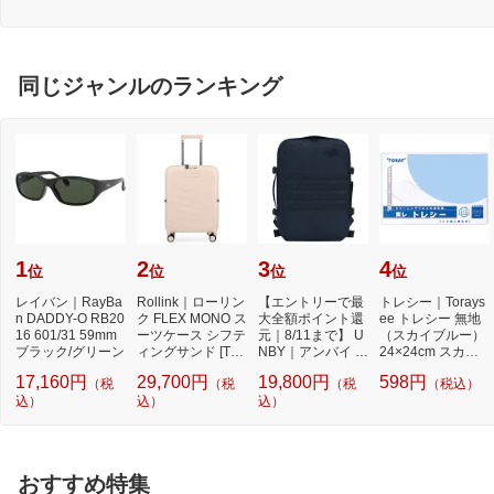
同じジャンルのランキング
1
2
3
4
位
位
位
位
レイバン｜RayBa
Rollink｜ローリン
【エントリーで最
トレシー｜Torays
n DADDY-O RB20
ク FLEX MONO ス
大全額ポイント還
ee トレシー 無地
16 601/31 59mm
ーツケース シフテ
元｜8/11まで】 U
（スカイブルー）
ブラック/グリーン
ィングサンド [TS
NBY｜アンバイ バ
24×24cm スカイ
Aロック搭載]
ックパック リュ...
ブルー
17,160円
29,700円
19,800円
598円
（税
（税
（税
（税込）
込）
込）
込）
おすすめ特集