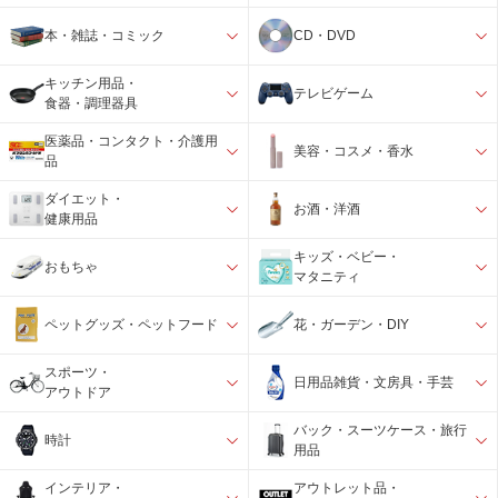
本・雑誌・コミック
CD・DVD
キッチン用品・
テレビゲーム
食器・調理器具
医薬品・コンタクト・介護用
美容・コスメ・香水
品
ダイエット・
お酒・洋酒
健康用品
キッズ・ベビー・
おもちゃ
マタニティ
ペットグッズ・ペットフード
花・ガーデン・DIY
スポーツ・
日用品雑貨・文房具・手芸
アウトドア
バック・スーツケース・旅行
時計
用品
インテリア・
アウトレット品・