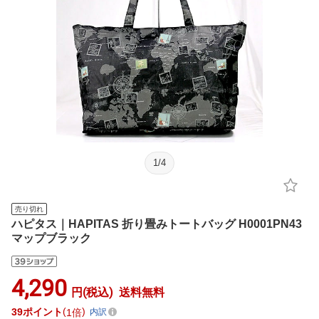
1
/
4
売り切れ
ハピタス｜HAPITAS 折り畳みトートバッグ H0001PN43
マップブラック
4,290
円(税込)
送料無料
39
ポイント
1倍
内訳