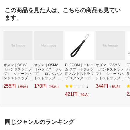
この商品を見た人は、こちらの商品も見てい
ます。
オズマ｜OSMA
オズマ｜OSMA
ELECOM｜エレコ
オズマ｜OSMA
E
〔ハンドストラッ
〔ハンドストラッ
ム スマートフォン
〔ハンドストラッ
ハ
プ〕 ショートハ
プ〕 ロングハン
用 ハンドストラッ
プ〕 ショートハ
S
ンドストラップ フ
ドストラップ レ
プ スタンダード
ンドストラップ フ
-
ィッシュクリッ
ッド SNL-N04R
ブラック P-STH
ィッシュクリッ
255円
170円
344円
（税込）
（税込）
（税込）
プ ブルー SFS-
01BK[PSTH01BK]
プ ブラック SF
1
J04B
S-J04K
421円
2
（税込）
同じジャンルのランキング