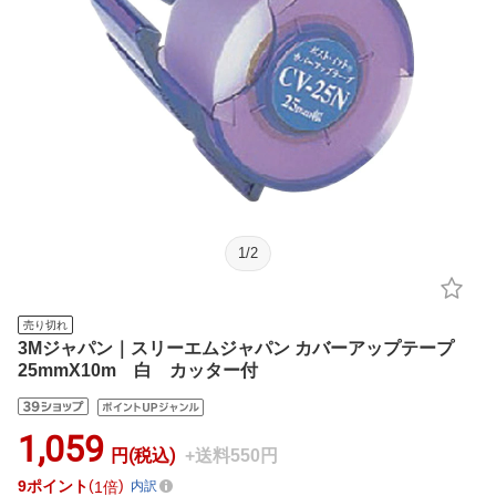
1
/
2
売り切れ
3Mジャパン｜スリーエムジャパン カバーアップテープ
25mmX10m 白 カッター付
1,059
円(税込)
+送料550円
9
ポイント
1倍
内訳