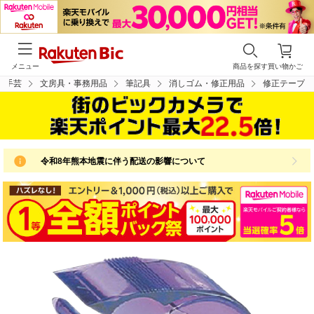
メニュー
商品を探す
買い物かご
・手芸
文房具・事務用品
筆記具
消しゴム・修正用品
修正テープ
令和8年熊本地震に伴う配送の影響について