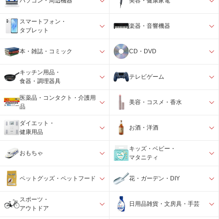
パソコン・周辺機器
美容・健康家電
スマートフォン・
楽器・音響機器
タブレット
本・雑誌・コミック
CD・DVD
キッチン用品・
テレビゲーム
食器・調理器具
医薬品・コンタクト・介護用
美容・コスメ・香水
品
ダイエット・
お酒・洋酒
健康用品
キッズ・ベビー・
おもちゃ
マタニティ
ペットグッズ・ペットフード
花・ガーデン・DIY
スポーツ・
日用品雑貨・文房具・手芸
アウトドア