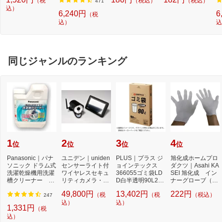
（税
（税込）
（税込）
プシールセット ブ
ュアル 12組×6個
3
471
ルー DYKTSBL
込）
ホワイト
6,240円
6
（税
込）
込
同じジャンルのランキング
1
2
3
4
位
位
位
位
Panasonic｜パナ
ユニデン｜uniden
PLUS｜プラス ジ
旭化成ホームプロ
ソニック ドラム式
センサーライト付
ョインテックス
ダクツ｜Asahi KA
洗濯乾燥機用洗濯
ワイヤレスセキュ
366055ゴミ袋LD
SEI 旭化成 イン
槽クリーナー N-
リティカメラ・モ
D白半透明90L2百
ナーグローブ（薄
W2[ドラム式洗
ニターセット 「...
枚 N115J90P N1
手指有りタイ
49,800円
13,402円
222円
（税
（税
（税込）
濯...
15J-9...
プ）...
247
込）
込）
1,331円
（税
込）