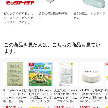
ビックアイデア 良いよ
話題の保冷剤が勢ぞろ
暑さ対策に ハンディフ
り、よくぞ。 ビックカ
い！
ァン
メラグループのオリジナ
ルブランド
この商品を見た人は、こちらの商品も見てい
ます。
Bit Trade One｜ビ
任天堂｜Nintendo
大王製紙｜Daio P
KAMOI｜カモ井加
C
ットトレードワン
あつまれ どうぶ
aper elleair（エリ
工紙 mt マスキン
ン
〔キートップシー
つの森[ニンテンド
エール）ディズニ
グテープ [15mm×
M
ル〕強い！日英対
ースイッチ ソフ
ーデザイン ポケッ
7m] マットホワイ
ー
応転写式キートッ
ト]【Switch】
トティシュー カジ
ト MT01P208R
量
1,520円
186円
182円