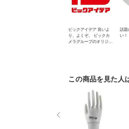
スオー
おすすめ！REGZA 4K液
ビックアイデア 良いよ
話題
洗浄
晶テレビ
り、よくぞ。 ビックカ
い！
メラグループのオリジナ
ルブランド
この商品を見た人