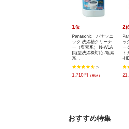
10
1
2
位
位
achi
花王｜Kao トイレク
Panasonic｜パナソニ
Pa
書 封
イックル 消臭ストロ
ック 洗濯槽クリーナ
ッ
ジタッ
ング つめかえ用 20枚
ー（塩素系） N-W1A
ー
00枚）
入 フレッシュハーブ
[縦型洗濯機対応 /塩素
ト
の香...
系...
-HD
2
74
618円
1,710円
21
込）
（税込）
（税込）
おすすめ特集