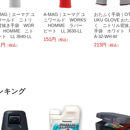
MAG｜エーマグ ユ
A-MAG｜エーマグ ユ
おたふく手袋｜OT
ワールド ニトリ
ニワールド WORKS
UKU GLOVE お
背抜き手袋 WOR
HOMME ラバー
く ニトリル背抜
S HOMME ニト
ビート LL 3630-LL
手袋 ホワイト
ト LL 3640-LL
A-32-WH-M
151円
（税込）
1円
213円
（税込）
（税込）
ンキング