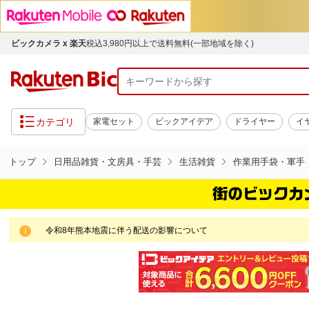
ビックカメラ x 楽天
税込3,980円以上で送料無料(一部地域を除く)
カテゴリ
家電セット
ビックアイデア
ドライヤー
イ
トップ
日用品雑貨・文房具・手芸
生活雑貨
作業用手袋・軍手
令和8年熊本地震に伴う配送の影響について