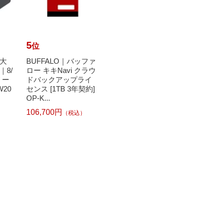
5
6
7
位
位
位
大
BUFFALO｜バッファ
日本技研工業｜NIPP
Joh
8/
ロー キキNavi クラウ
ON GIKEN INDUSTRI
カビキ
リー
ドバックアップライ
AL 紙ごみ収集袋 マチ
かえ
W20
センス [1TB 3年契約]
付 KG-10 茶色 [10枚]
【rb_
OP-K...
333円
（税込）
106,700円
（税込）
348円