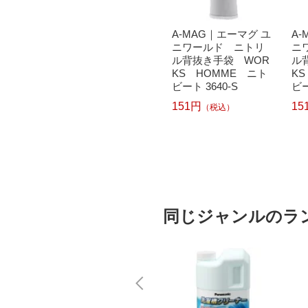
OTAF
トラスコ中山｜TRUS
A-MAG｜エーマグ ユ
A-
 おたふ
CO NAKAYAMA TRU
ニワールド ニトリ
ニ
背抜き
SCO カラーニトリ
ル背抜き手袋 WOR
ル
イト M
ル背抜き手袋 デジ
KS HOMME ニト
K
カモグレー S TGL
ビート 3640-S
ビー
-3000SP-NS-S《※画
365円
151円
15
（税込）
（税込）
像はイメージです。
実際の商品とは異な
ります》
同じジャンルのラ