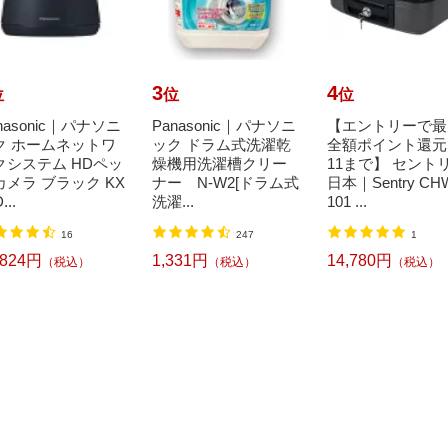
3
4
位
位
位
nasonic｜パナソニ
Panasonic｜パナソニ
【エントリーで最
ク ホームネットワ
ック ドラム式洗濯乾
全額ポイント還元｜
クシステム HDペッ
燥機用洗濯槽クリー
11まで】 セント
カメラ ブラック KX
ナー N-W2[ドラム式
日本｜Sentry CH
...
洗濯...
101 ...
16
247
1
,824円
1,331円
14,780円
（税込）
（税込）
（税込）