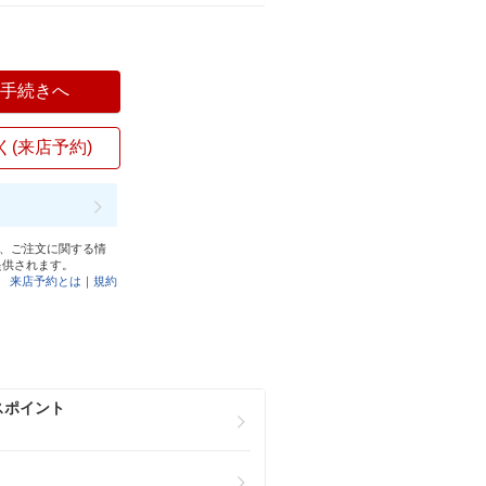
入手続きへ
く(来店予約)
と、ご注文に関する情
提供されます。
来店予約とは
｜
規約
スポイント