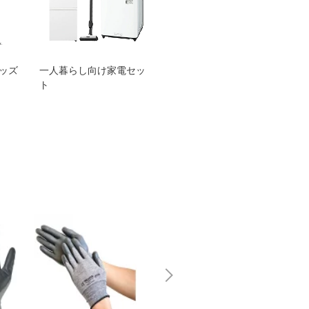
グッズ
一人暮らし向け家電セッ
オススメ！ヤマハ 電動
TEN
ト
アシスト自転車
ェア