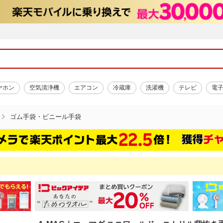
ヤホン
空気清浄機
エアコン
冷蔵庫
洗濯機
テレビ
電
ゴム手袋・ビニール手袋