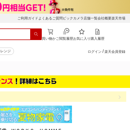
ご利用ガイド
よくあるご質問
ビックカメラ店舗一覧
会社概要
楽天市場
買い物かご
閲覧履歴
お気に入り
購入履歴
/
子レンジ
ログイン
楽天会員登録