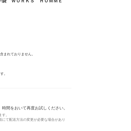
き手袋 ＷＯＲＫＳ ＨＯＭＭＥ
は含まれておりません。
ます。
。時間をおいて再度お試しください。
ます。
面にて配送方法の変更が必要な場合があり