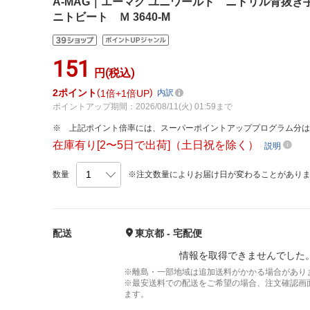
A-MAG｜エーマグ ユニワールド ニトリル背抜
ニトビート Ｍ 3640-M
151
円(税込)
2
ポイント
1倍
1倍UP
内訳
ポイントアップ期間：2026/08/11(火) 01:59まで
上記ポイント倍率には、スーパーポイントアッププログラム分
在庫有り[2〜5日で出荷]（土日祝を除く）
説明
数量
※注文数量によりお届け日が変わることがあり
配送
東京都 - 宅配便
情報を取得できませんでした
※離島・一部地域は追加送料がかかる場合があり
※最安送料での配送をご希望の場合、注文確認画
ます。