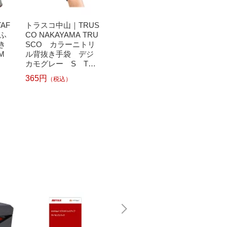
AF
トラスコ中山｜TRUS
A-MAG｜エーマグ ユ
A-MA
たふ
CO NAKAYAMA TRU
ニワールド ニトリ
ニワー
き
SCO カラーニトリ
ル背抜き手袋 WOR
ル背抜
 M
ル背抜き手袋 デジ
KS HOMME ニト
KS 
カモグレー S TGL
ビート 3640-S
ビート L
-3000SP-NS-S《※画
365円
151円
151円
（税込）
（税込）
像はイメージです。
実際の商品とは異な
ります》