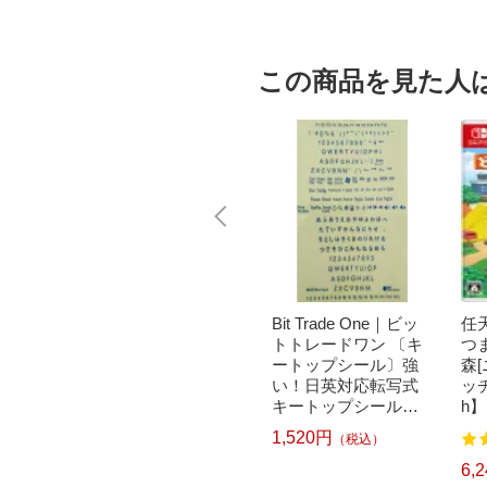
この商品を見た人
｜パナソニ
brother｜ブラザー PT-
Bit Trade One｜ビッ
任天
洗濯乾
P300BT ブラザー ラ
トトレードワン 〔キ
つ
クリー
ベルライター ピータ
ートップシール〕強
森
ドラム式
ッチ キューブ PT-P30
い！日英対応転写式
ッチ
 750
0BT (3.5mm~12mm
キートップシールセ
h】
pcp】
幅/TZeテープ) P-TOU
ット ブルー DYKTSB
1,520円
（税込）
7
122
CH CUBE（ピータッ
L
チキューブ）[PTP300
5,967円
6,
）
（税込）