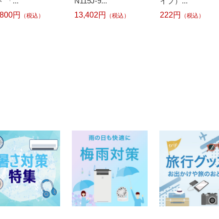
 「...
N115J-9...
イプ）...
,800円
13,402円
222円
（税込）
（税込）
（税込）