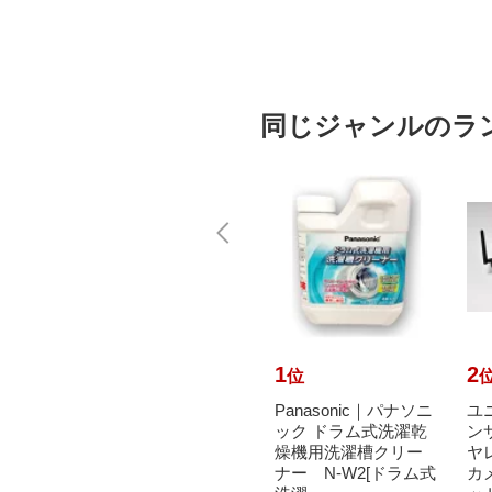
BT]
同じジャンルのラ
10
1
2
位
位
GO チ
A-one｜エーワン ラベ
Panasonic｜パナソニ
ユニ
統一伝
ルシール プリンタ兼
ック ドラム式洗濯乾
ン
型） B
用 ホワイト 28455 [A4
燥機用洗濯槽クリー
ヤ
]
/100シート /30面 /...
ナー N-W2[ドラム式
カ