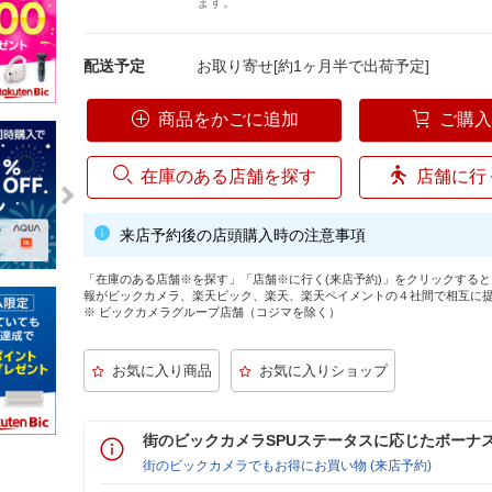
ます。
配送予定
お取り寄せ[約1ヶ月半で出荷予定]
商品をかごに追加
ご購
在庫のある店舗を探す
店舗に行
来店予約後の店頭購入時の注意事項
「在庫のある店舗※を探す」「店舗※に行く(来店予約)」をクリックする
報がビックカメラ、楽天ビック、楽天、楽天ペイメントの４社間で相互に
※ ビックカメラグループ店舗（コジマを除く）
街のビックカメラSPUステータスに応じたボーナ
街のビックカメラでもお得にお買い物 (来店予約)