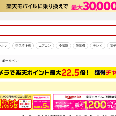
ヤホン
空気清浄機
エアコン
冷蔵庫
洗濯機
テレビ
電
ボールペン