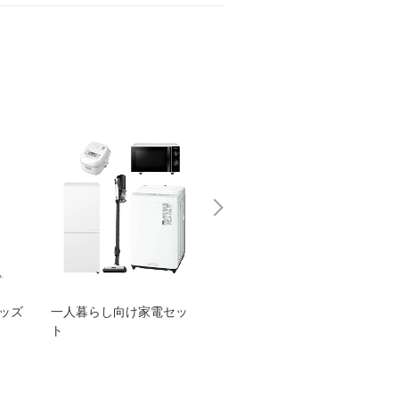
グッズ
一人暮らし向け家電セッ
オススメ！ヤマハ 電動
TEN
ト
アシスト自転車
ェア