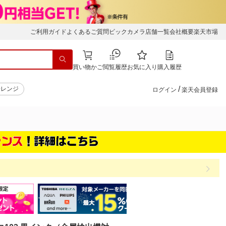
ご利用ガイド
よくあるご質問
ビックカメラ店舗一覧
会社概要
楽天市場
買い物かご
閲覧履歴
お気に入り
購入履歴
/
子レンジ
ログイン
楽天会員登録