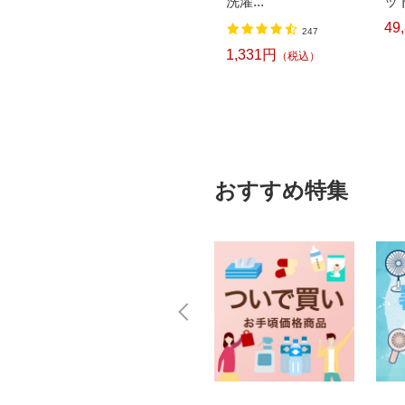
洗濯...
ット
3,140円
込）
（税込）
49
247
1,331円
（税込）
おすすめ特集