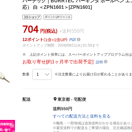
バーテック｜BURRTEC バーキンタ ボールペン エ
応） 白 ＜ZPN1601＞[ZPN1601]
704
円(税込)
+送料550円
12
ポイント
1倍
1倍UP
内訳
ポイントアップ期間：2026/08/11(火) 01:59まで
上記ポイント倍率には、スーパーポイントアッププログラム分
お取り寄せ[約1ヶ月半で出荷予定]
説明
数量
※注文数量によりお届け日が変わることがあり
配送
東京都 - 宅配便
送料550円
すべての配送方法と送料を見る
※離島・一部地域は追加送料がかかる場合があり
※最安送料での配送をご希望の場合、注文確認画