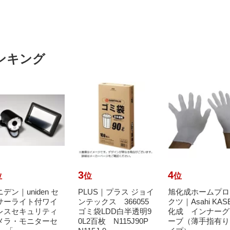
ンキング
3
4
位
位
位
デン｜uniden セ
PLUS｜プラス ジョイ
旭化成ホームプロ
サーライト付ワイ
ンテックス 366055
クツ｜Asahi KAS
レスセキュリティ
ゴミ袋LDD白半透明9
化成 インナーグ
メラ・モニターセ
0L2百枚 N115J90P
ーブ（薄手指有り