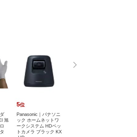
BT]
5
6
7
位
位
位
ダ
Panasonic｜パナソニ
ニトムズ｜Nitoms ス
シャボ
EI 旭
ック ホームネットワ
ペアテープワイド ワ
bond
ロ
ークシステム HDペッ
イド C2240
シャ
タ
トカメラ ブラック KX
液体タ
1,020円
（税込）