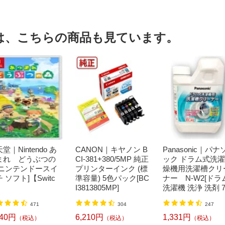
は、こちらの商品も見ています。
堂｜Nintendo あ
CANON｜キヤノン B
Panasonic｜パナ
まれ どうぶつの
CI-381+380/5MP 純正
ック ドラム式洗
[ニンテンドースイ
プリンターインク (標
燥機用洗濯槽クリ
 ソフト]【Switc
準容量) 5色パック[BC
ナー N-W2[ドラ
I3813805MP]
洗濯機 洗浄 洗剤 7
ml NW2]【rb_pcp
471
304
247
240円
6,210円
1,331円
（税込）
（税込）
（税込）