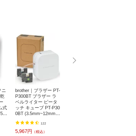
ソニ
brother｜ブラザー PT-
Bit Trade One｜ビッ
任天堂｜N
濯乾
P300BT ブラザー ラ
トトレードワン 〔キ
つまれ
ー
ベルライター ピータ
ートップシール〕強
森[ニ
ム式
ッチ キューブ PT-P30
い！日英対応転写式
ッチ ソ
50
0BT (3.5mm~12mm
キートップシールセ
h】
】
幅/TZeテープ) P-TOU
ット ブルー DYKTSB
1,520円
（税込）
122
CH CUBE（ピータッ
L
チキューブ）[PTP300
5,967円
6,240
（税込）