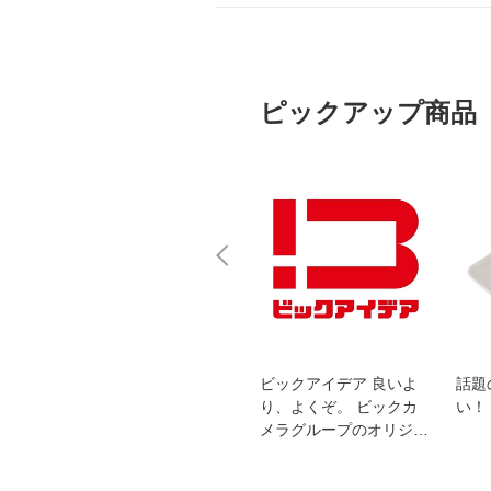
ピックアップ商品
スオー
おすすめ！REGZA 4K液
ビックアイデア 良いよ
話題
洗浄
晶テレビ
り、よくぞ。 ビックカ
い！
メラグループのオリジナ
ルブランド