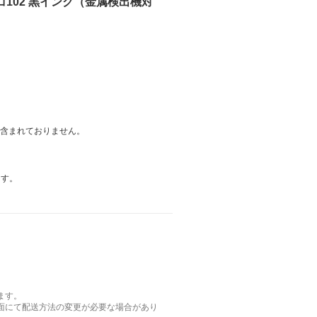
コ102 黒インク（金属検出機対
は含まれておりません。
ます。
ます。
面にて配送方法の変更が必要な場合があり