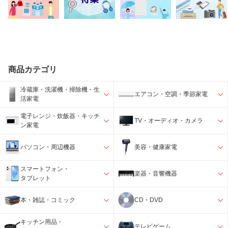
商品カテゴリ
冷蔵庫・洗濯機・掃除機・生
エアコン・空調・季節家電
活家電
電子レンジ・炊飯器・キッチ
TV・オーディオ・カメラ
ン家電
パソコン・周辺機器
美容・健康家電
スマートフォン・
楽器・音響機器
タブレット
本・雑誌・コミック
CD・DVD
キッチン用品・
テレビゲーム