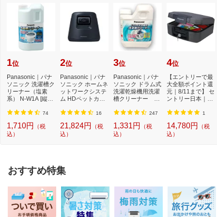
1
2
3
4
位
位
位
位
Panasonic｜パナ
Panasonic｜パナ
Panasonic｜パナ
【エントリーで最
ソニック 洗濯槽ク
ソニック ホームネ
ソニック ドラム式
大全額ポイント還
リーナー（塩素
ットワークシステ
洗濯乾燥機用洗濯
元｜8/11まで】 セ
系） N-W1A [縦型
ム HDペットカメ
槽クリーナー N-
ントリー日本｜Se
洗濯機対応 /塩素
ラ ブラック KX-H
W2[ドラム式洗
ntry CHW20101 ...
系...
D...
濯...
74
16
247
1
1,710円
21,824円
1,331円
14,780円
（税
（税
（税
（税
込）
込）
込）
込）
おすすめ特集