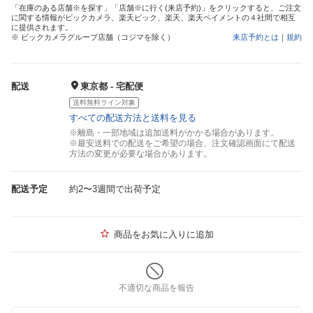
「在庫のある店舗※を探す」「店舗※に行く(来店予約)」をクリックすると、ご注文
に関する情報がビックカメラ、楽天ビック、楽天、楽天ペイメントの４社間で相互
に提供されます。
※ ビックカメラグループ店舗（コジマを除く）
来店予約とは
｜
規約
配送
東京都 - 宅配便
送料無料ライン対象
すべての配送方法と送料を見る
※離島・一部地域は追加送料がかかる場合があります。
※最安送料での配送をご希望の場合、注文確認画面にて配送
方法の変更が必要な場合があります。
配送予定
約2〜3週間で出荷予定
商品をお気に入りに追加
不適切な商品を報告