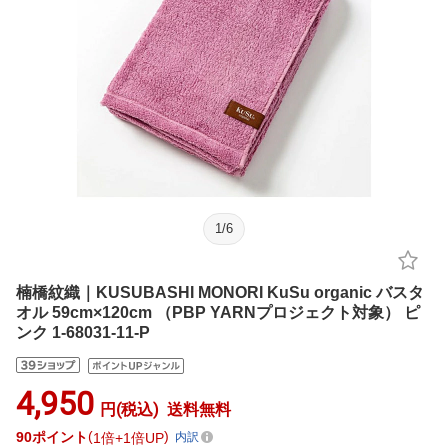
1
/
6
楠橋紋織｜KUSUBASHI MONORI KuSu organic バスタ
オル 59cm×120cm （PBP YARNプロジェクト対象） ピ
ンク 1-68031-11-P
4,950
円(税込)
送料無料
90
ポイント
1倍
1倍UP
内訳