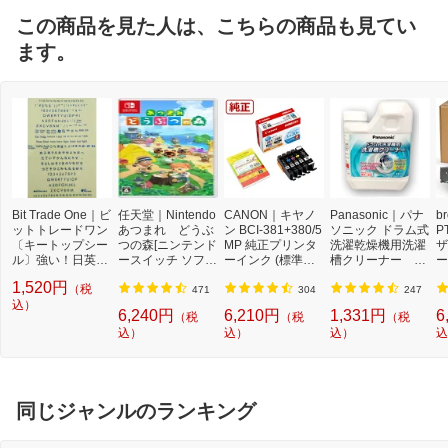
この商品を見た人は、こちらの商品も見てい
ます。
Bit Trade One｜ビ
任天堂｜Nintendo
CANON｜キヤノ
Panasonic｜パナ
b
ットトレードワン
あつまれ どうぶ
ン BCI-381+380/5
ソニック ドラム式
P
〔キートップシー
つの森[ニンテンド
MP 純正プリンタ
洗濯乾燥機用洗濯
ザ
ル〕強い！日英対
ースイッチ ソフ
ーインク (標準容
槽クリーナー N-
ー
応転写式キートッ
ト]【Switch】
量) 5色パック[BCI
W2[ドラム式洗濯
ュ
1,520円
（税
プシールセット ブ
3813805MP]
機 洗浄 洗剤 750m
T
471
304
247
ルー DYKTSBL
込）
l NW2]【rb_pcp】
幅
6,240円
6,210円
1,331円
6
（税
（税
（税
O
込）
込）
込）
込
ー
ブ
同じジャンルのランキング