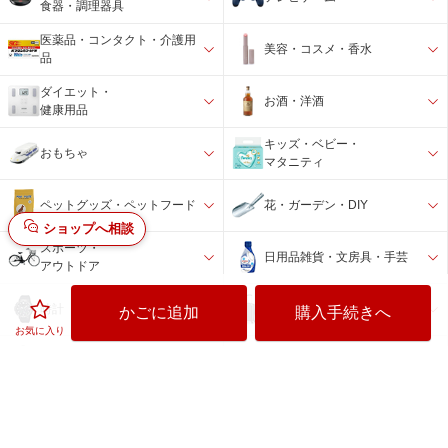
食器・調理器具
医薬品・コンタクト・介護用
美容・コスメ・香水
品
ダイエット・
お酒・洋酒
健康用品
キッズ・ベビー・
おもちゃ
マタニティ
ペットグッズ・ペットフード
花・ガーデン・DIY
ショップへ相談
スポーツ・
日用品雑貨・文房具・手芸
アウトドア
バック・スーツケース・旅行
時計
かごに追加
購入手続きへ
用品
お気に入り
インテリア・
アウトレット品・
寝具・収納
その他