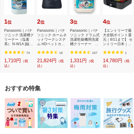
1
2
3
4
位
位
位
位
Panasonic｜パナ
Panasonic｜パナ
Panasonic｜パナ
【エントリーで最
ソニック 洗濯槽ク
ソニック ホームネ
ソニック ドラム式
大全額ポイント還
リーナー（塩素
ットワークシステ
洗濯乾燥機用洗濯
元｜8/11まで】 セ
系） N-W1A [縦型
ム HDペットカメ
槽クリーナー N-
ントリー日本｜Se
洗濯機対応 /塩素
ラ ブラック KX-H
W2[ドラム式洗
ntry CHW20101 ...
系...
D...
濯...
74
16
247
1
1,710円
21,824円
1,331円
14,780円
（税
（税
（税
（税
込）
込）
込）
込）
おすすめ特集