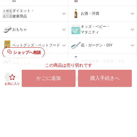
品
ダイエット・
お酒・洋酒
健康用品
キッズ・ベビー・
おもちゃ
マタニティ
ペットグッズ・ペットフード
花・ガーデン・DIY
ショップへ相談
スポーツ・
日用品雑貨・文房具・手芸
アウトドア
この商品は売り切れです
バック・スーツケース・旅行
時計
かごに追加
購入手続きへ
用品
お気に入り
インテリア・
アウトレット品・
寝具・収納
その他
楽天ビックの特徴