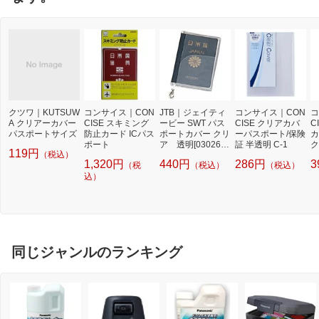
クツワ｜KUTSUW
コンサイス｜CON
JTB｜ジェイティ
コンサイス｜CON
コ
A クリアーカバー
CISE スキミング
ービー SWT パス
CISE クリアカバ
C
パスポートサイズ
防止カード ICパス
ポートカバー クリ
ーパスポート/保険
カ
ポート
ア 透明[030262
証 半透明 C-1
ク
119円
（税込）
7]
1,320円
440円
286円
3
（税
（税込）
（税込）
込）
同じジャンルのランキング