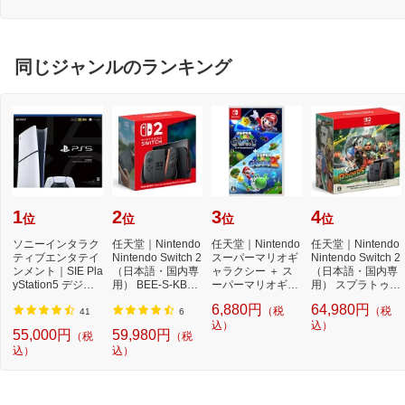
同じジャンルのランキング
1
2
3
4
位
位
位
位
ソニーインタラク
任天堂｜Nintendo
任天堂｜Nintendo
任天堂｜Nintendo
ティブエンタテイ
Nintendo Switch 2
スーパーマリオギ
Nintendo Switch 2
ンメント｜SIE Pla
（日本語・国内専
ャラクシー ＋ ス
（日本語・国内専
yStation5 デジタ
用） BEE-S-KB6C
ーパーマリオギャ
用） スプラトゥー
ル・エディショ...
A[ゲーム機本体]
ラクシー 2【Swi...
ン レイダース...
6,880円
64,980円
（税
（税
41
6
込）
込）
55,000円
59,980円
（税
（税
込）
込）