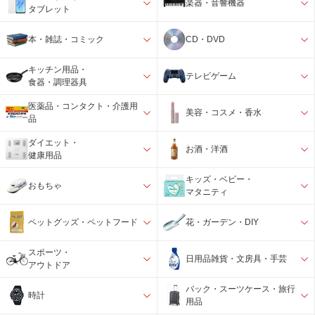
楽器・音響機器
タブレット
本・雑誌・コミック
CD・DVD
キッチン用品・
テレビゲーム
食器・調理器具
医薬品・コンタクト・介護用
美容・コスメ・香水
品
ダイエット・
お酒・洋酒
健康用品
キッズ・ベビー・
おもちゃ
マタニティ
ペットグッズ・ペットフード
花・ガーデン・DIY
スポーツ・
日用品雑貨・文房具・手芸
アウトドア
バック・スーツケース・旅行
時計
用品