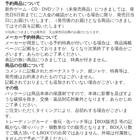
予約商品について
新作ゲーム・CD・DVDソフト（未発売商品）につきましては、発
売日5日前までにご入金の確認がとれている場合に限り、発売日当
日にお届けいたします。（発売後のお届けとなる商品につきまし
てはその旨を記載いたします）
※玩具につきましては発売日、又は発売日以降のお届けになります。
メーカー予約特典について
メーカーが用意している予約特典が付いている場合は、商品掲載
ページに記載をしておりますが、なくなり次第終了する場合がご
ざいます。あらかじめご了承ください。
表記の無い商品につきましては、特典が付きません。
商品の仕様について
コメントに記載されたボーナストラック、紙ジャケ、特典等は、
発売後はお約束されたものではございません。
記載されておりましても追加されていない場合がございます。
その他
パッケージは商品本体の保護材ですので、本体に影響を及ぼすよ
うな破損を除き、交換・返品対応対象外となります。あらかじめ
ご了承ください。
ご注文いただくタイミングにより、品切れする場合がございま
す。
トレーディングカード・食玩・缶バッチ等は【BOX販売】等の記
載がない限りパック・個数単位での販売となります。BOX入り数
でご購入頂いてもBOXでの出荷ではありません。外箱は付属致し
ませんので予めご了承ください。