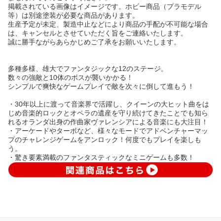
掲載されている画像はイメージです。ホビー商品（プラモデル
等）は別途塗装が必要な商品があります。
生産予定が未定、製造中止などにより商品の手配が不可能な場合
は、キャンセルとさせていただく旨をご連絡いたします。
誠に勝手ながらあらかじめご了承をお願いいたします。
多種多様、雄大でファンタジックな12のステージ。
数々の強敵と10体のボスが襲いかかる！
シンプルで爽快なゲームプレイで敵を次々に倒して進もう！
・30年以上に渡って音楽界で活躍し、クイーンの大ヒット曲をは
じめ音楽的ロックとオペラの遺産を守り続けてきたことでも知ら
れるオランダ出身の作曲家ヴァレンシアによる音楽にも大注目！
・アーケードやターボなど、様々なモードでアドベンチャーマッ
プのチャレンジゲームをアンロック！何度でもプレイを楽しも
う。
・驚き要素満載のファンタスティックなミニゲームも多数！