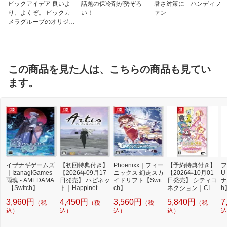
ビックアイデア 良いよ
話題の保冷剤が勢ぞろ
暑さ対策に ハンディフ
り、よくぞ。 ビックカ
い！
ァン
メラグループのオリジナ
ルブランド
この商品を見た人は、こちらの商品も見てい
ます。
イザナギゲームズ
【初回特典付き】
Phoenixx｜フィー
【予約特典付き】
フ
｜IzanagiGames
【2026年09月17
ニックス 幻走スカ
【2026年10月01
U
雨魂 - AMEDAMA
日発売】 ハピネッ
イドリフト【Swit
日発売】 シティコ
ナ
-【Switch】
ト｜Happinet ア
ch】
ネクション｜CITY
h
ーティス インパク
CONNECTION む
3,960円
4,450円
3,560円
5,840円
7
（税
（税
（税
（税
ト【Switch】
ちむちポーク！＆
込）
込）
込）
ピンクスゥイーツ
込）
込
Boosted【Switc
h】