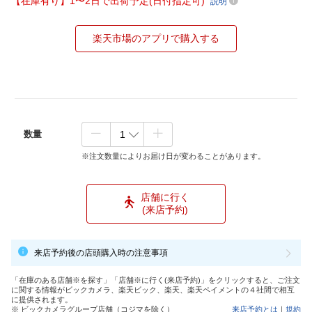
【在庫有り】1〜2日で出荷予定(日付指定可)
説明
楽天市場のアプリで購入する
数量
※注文数量によりお届け日が変わることがあります。
店舗に行く
(来店予約)
来店予約後の店頭購入時の注意事項
「在庫のある店舗※を探す」「店舗※に行く(来店予約)」をクリックすると、ご注文
に関する情報がビックカメラ、楽天ビック、楽天、楽天ペイメントの４社間で相互
に提供されます。
※ ビックカメラグループ店舗（コジマを除く）
来店予約とは
｜
規約