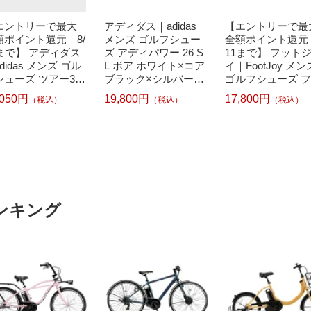
エントリーで最大
アディダス｜adidas
【エントリーで最
額ポイント還元｜8/
メンズ ゴルフシュー
全額ポイント還元｜
1まで】 アディダス
ズ アディパワー 26 S
11まで】 フット
didas メンズ ゴル
L ボア ホワイト×コア
イ｜FootJoy メン
シューズ ツアー360
ブラック×シルバーメ
ゴルフシューズ 
 スパイクレス Fホ
タリック OOM30 [メ
ーエル ボア ホワ
,050円
19,800円
17,800円
（税込）
（税込）
（税込）
イト×Fホワイト×シ
ンズ /28.5cm /幅:3E]
×ホワイト 55424 
バーメタリック NK
ンズ /27.5cm /幅:W
 [メンズ /27.0cm /
(3E相当)]
3E]
ンキング