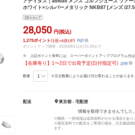
アディダス｜adidas メンズ ゴルフシューズ ツアー3
ホワイト×シルバーメタリック NKB87 [メンズ /27.5cm
28,050
円(税込)
1,275
ポイント
1倍
4倍UP
内訳
ポイントアップ期間：2026/08/11(火) 01:59まで
上記ポイント倍率には、スーパーポイントアッププログラム分
【在庫有り】1〜2日で出荷予定(日付指定可)
説明
数量
※注文数量によりお届け日が変わることがあります
配送
東京都 - 宅配便
情報を取得できませんでした
※離島・一部地域は追加送料がかかる場合があり
※最安送料での配送をご希望の場合、注文確認画
ます。