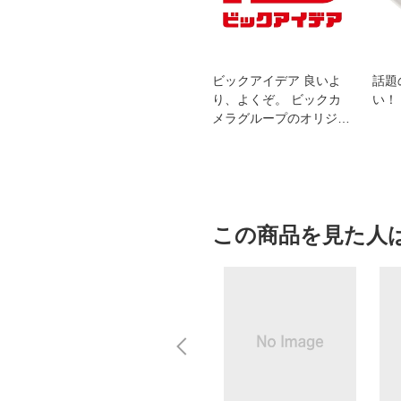
スオー
おすすめ！REGZA 4K液
ビックアイデア 良いよ
話題
洗浄
晶テレビ
り、よくぞ。 ビックカ
い！
メラグループのオリジナ
ルブランド
この商品を見た人