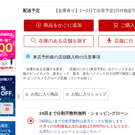
配送予定
【在庫有り】1〜2日で出荷予定(日付指定可
商品をかごに追加
ご購
在庫のある店舗を探す
店舗に行
来店予約後の店頭購入時の注意事項
「在庫のある店舗※を探す」「店舗※に行く(来店予約)」をクリックする
報がビックカメラ、楽天ビック、楽天、楽天ペイメントの４社間で相互に
※ ビックカメラグループ店舗（コジマを除く）
24回まで分割手数料無料・ショッピングローン
24回払いまで分割手数料は楽天ビックが負担します！
※月々の分割最低お支払金額は3,000円からとなります。
お支払いシミュレーションはこちら ＞