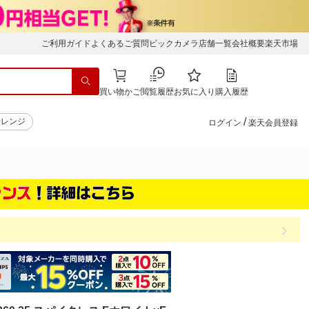
ご利用ガイド
よくあるご質問
ビックカメラ店舗一覧
会社概要
楽天市場
買い物かご
閲覧履歴
お気に入り
購入履歴
/
子レンジ
ログイン
楽天会員登録