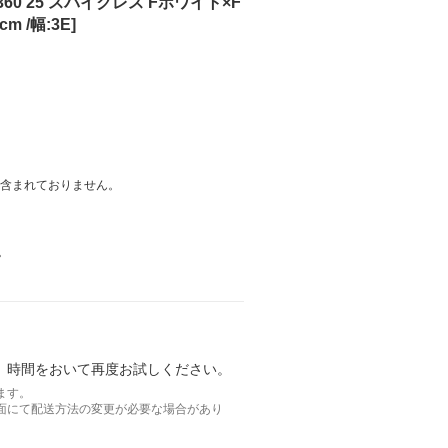
60 25 スパイクレス Fホワイト×F
 /幅:3E]
は含まれておりません。
。
。時間をおいて再度お試しください。
ます。
面にて配送方法の変更が必要な場合があり