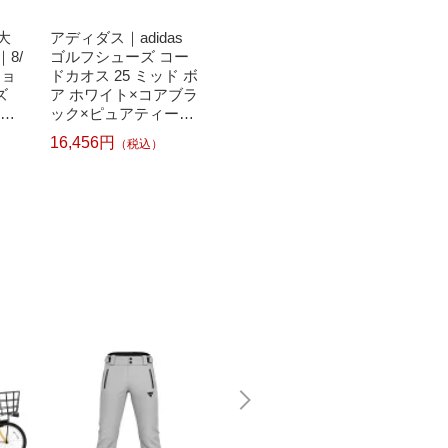
大
アディダス｜adidas
アディダス｜adidas
【エン
8/
ゴルフシューズ コー
メンズ ゴルフシュー
全額ポ
ジョ
ドカオス 25 ミッド ボ
ズ ツアー360 25 スパ
11ま
ズ
ア ホワイト×コアブラ
イクレス Fホワイト×
｜adi
フュ
ック×ピュアティール
Fホワイト×シルバー
フシュー
イト
NQX22 [26.5cm /幅:2
メタリック NKB87
25 ス
16,456円
28,050円
28,05
（税込）
（税込）
[メ
E]【返品交換不可】
[メンズ /26.0cm /幅:3
ワイト
ide
E]
ルバー
B87 [メ
幅:3E]