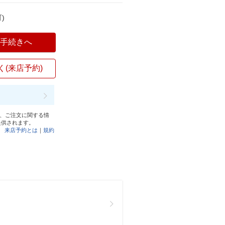
)
入手続きへ
く(来店予約)
と、ご注文に関する情
提供されます。
来店予約とは
｜
規約