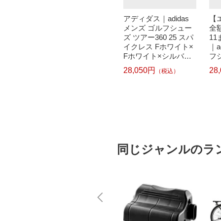
で最大
アディダス｜adidas
アディダス｜adidas
【
元｜8/
ゴルフシューズ コー
メンズ ゴルフシュー
全
ットジョ
ドカオス 25 ミッド ボ
ズ ツアー360 25 スパ
1
 メンズ
ア ホワイト×コアブラ
イクレス Fホワイト×
｜a
 フュ
ック×ピュアティール
Fホワイト×シルバー
フ
ホワイト
NQX22 [26.5cm /幅:2
メタリック NKB87
25
16,456円
28,050円
28
込）
（税込）
（税込）
4 [メ
E]【返品交換不可】
[メンズ /26.0cm /幅:3
ワ
幅:Wide
E]
ル
B87
幅:
同じジャンルのラ