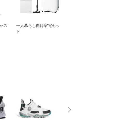
グッズ
一人暮らし向け家電セッ
オススメ！ヤマハ 電動
TEN
ト
アシスト自転車
ェア