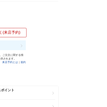
く(来店予約)
と、ご注文に関する情
提供されます。
来店予約とは
｜
規約
スポイント