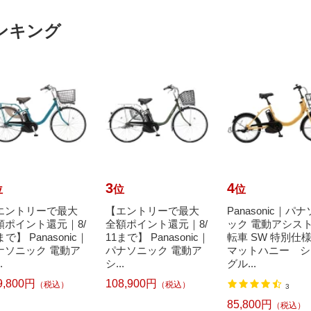
ンキング
3
4
位
位
位
エントリーで最大
【エントリーで最大
Panasonic｜パ
額ポイント還元｜8/
全額ポイント還元｜8/
ック 電動アシス
まで】 Panasonic｜
11まで】 Panasonic｜
転車 SW 特別仕
ナソニック 電動ア
パナソニック 電動ア
マットハニー シ
.
シ...
グル...
9,800円
108,900円
（税込）
（税込）
3
85,800円
（税込）