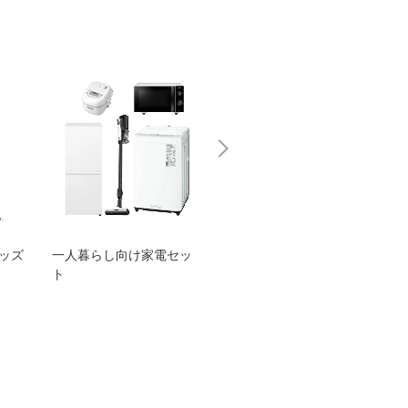
グッズ
一人暮らし向け家電セッ
オススメ！ヤマハ 電動
TEN
ト
アシスト自転車
ェア