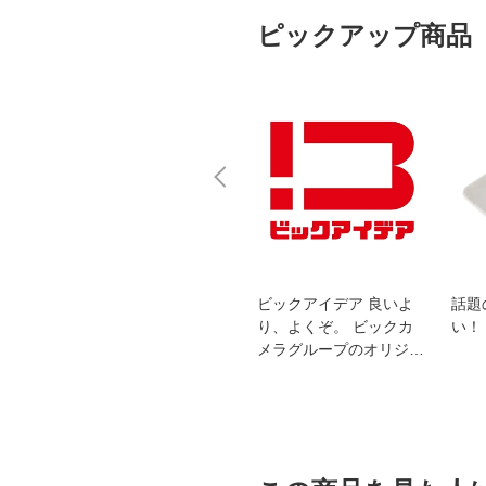
ピックアップ商品
スオー
おすすめ！REGZA 4K液
ビックアイデア 良いよ
話題
洗浄
晶テレビ
り、よくぞ。 ビックカ
い！
メラグループのオリジナ
ルブランド