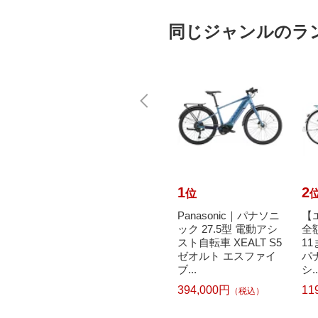
同じジャンルのラ
10
1
2
位
位
で最大
リーボック｜Reebok
Panasonic｜パナソニ
【
元｜8/
Reebok ステップ(H25
ック 27.5型 電動アシ
全
リヂスト
×W38.5×L102cm) ブ
スト自転車 XEALT S5
11
TONE
ラック×レッド RAP-1
ゼオルト エスファイ
パ
115...
ブ...
シ..
19,800円
394,000円
11
込）
（税込）
（税込）