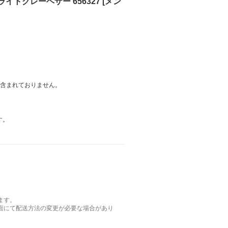
イトグレーヘザー 656327 [メン
は含まれておりません。
す。
ます。
面にて配送方法の変更が必要な場合があり