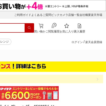
ご利用ガイド
よくあるご質問
ビックカメラ店舗一覧
会社概要
楽天市場
買い物かご
閲覧履歴
お気に入り
購入履歴
/
子レンジ
ログイン
楽天会員登録