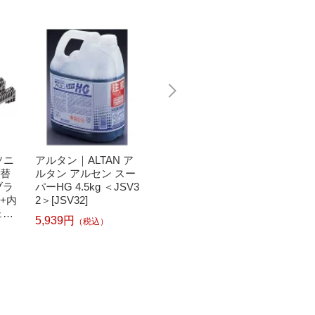
ソニ
アルタン｜ALTAN ア
CANON｜キヤノン B
Pana
ト替
ルタン アルセン スー
CI-381+380/5MP 純正
ック 
ブラ
パーHG 4.5kg ＜JSV3
プリンターインク (標
燥機用
刃+内
2＞[JSV32]
準容量) 5色パック[BC
ナー N
ェー
I3813805MP]
洗濯機 
5,939円
（税込）
ムダ
ml NW
304
6,210円
1,331
（税込）