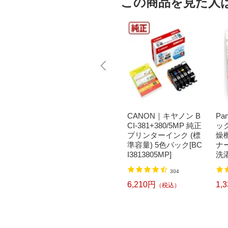
この商品を見た人
｜パナソニ
アルタン｜ALTAN ア
CANON｜キヤノン B
Pa
ット替
ルタン アルセン スー
CI-381+380/5MP 純正
ッ
ュ ブラ
パーHG 4.5kg ＜JSV3
プリンターインク (標
燥
 [外刃+内
2＞[JSV32]
準容量) 5色パック[BC
ナ
気シェー
I3813805MP]
洗濯
5,939円
（税込）
 ラムダ
ml
8
304
]
6,210円
1,
）
（税込）