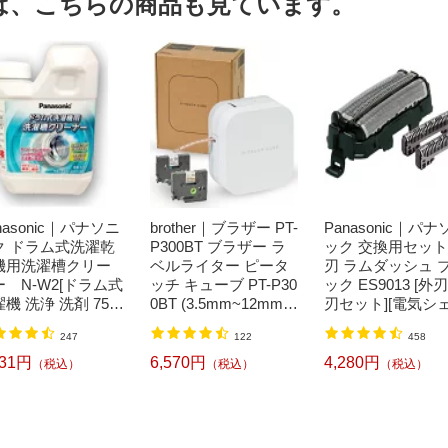
は、こちらの商品も見ています。
nasonic｜パナソニ
brother｜ブラザー PT-
Panasonic｜パナ
ク ドラム式洗濯乾
P300BT ブラザー ラ
ック 交換用セッ
機用洗濯槽クリー
ベルライター ピータ
刃 ラムダッシュ 
ー N-W2[ドラム式
ッチ キューブ PT-P30
ック ES9013 [外
機 洗浄 洗剤 750
0BT (3.5mm~12mm
刃セット][電気シ
 NW2]【rb_pcp】
幅/TZeテープ) P-TOU
バー 替刃 交換 ラ
247
122
458
CH CUBE（ピータッ
ッシュ ES9013]
チキューブ）[PTP300
331円
6,570円
4,280円
（税込）
（税込）
（税込）
BT]