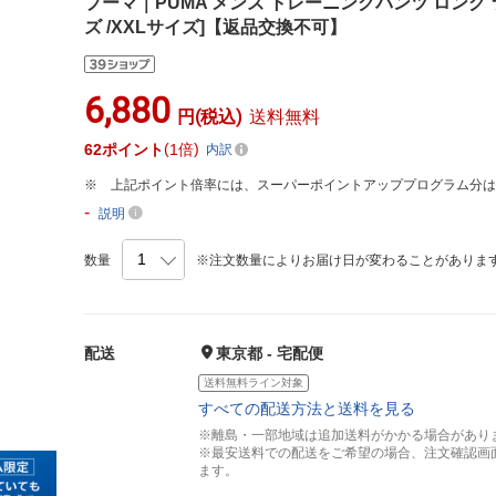
プーマ｜PUMA メンズ トレーニングパンツ ロング ラ
ズ /XXLサイズ]【返品交換不可】
6,880
円(税込)
送料無料
62
ポイント
1倍
内訳
上記ポイント倍率には、スーパーポイントアッププログラム分
-
説明
数量
※注文数量によりお届け日が変わることがありま
配送
東京都 - 宅配便
送料無料ライン対象
すべての配送方法と送料を見る
※離島・一部地域は追加送料がかかる場合があり
※最安送料での配送をご希望の場合、注文確認画
ます。