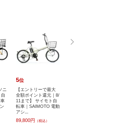
5
6
7
位
位
位
ナソニ
【エントリーで最大
【エントリーで最大
アルイ
ト自
全額ポイント還元｜8/
全額ポイント還元｜8/
ハンド
様車
11まで】 サイモト自
11まで】 ブリヂスト
ラス M
ン
転車｜SAIMOTO 電動
ン｜BRIDGESTONE
アシ...
自転車 ...
2,51
89,800円
60,060円
（税込）
（税込）