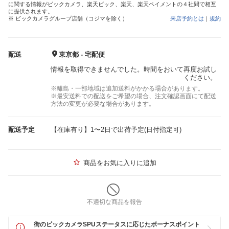
に関する情報がビックカメラ、楽天ビック、楽天、楽天ペイメントの４社間で相互
に提供されます。
※ ビックカメラグループ店舗（コジマを除く）
来店予約とは
｜
規約
配送
東京都 - 宅配便
情報を取得できませんでした。時間をおいて再度お試し
ください。
※離島・一部地域は追加送料がかかる場合があります。
※最安送料での配送をご希望の場合、注文確認画面にて配送
方法の変更が必要な場合があります。
配送予定
【在庫有り】1〜2日で出荷予定(日付指定可)
商品をお気に入りに追加
不適切な商品を報告
街のビックカメラSPUステータスに応じたボーナスポイント