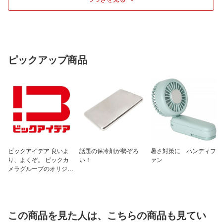
連続使用時間
ブースト：- / パワー：2.5 / ミドル：8 /
ロー：35h
耐水耐塵
IP68
付属品
専用充電池内蔵の本体、コネクトアダプ
ター、USBケーブル (マグネットチャー
ピックアップ商品
ジャー)、マウント
仕様1
■保証：2年間+購入後のオンライン製品
登録で7年に延長
ビックアイデア 良いよ
話題の保冷剤が勢ぞろ
暑さ対策に ハンディフ
り、よくぞ。 ビックカ
い！
ァン
メラグループのオリジナ
ルブランド
この商品を見た人は、こちらの商品も見てい