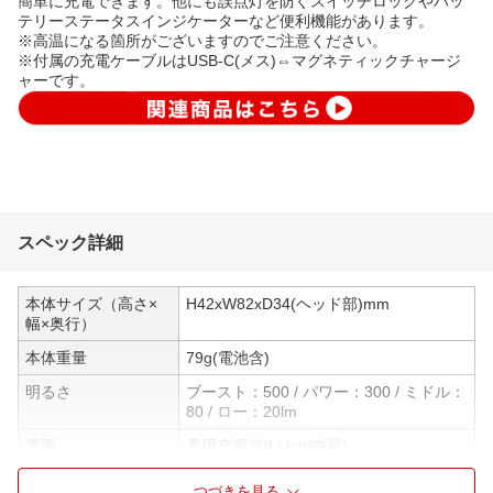
簡単に充電できます。他にも誤点灯を防ぐスイッチロックやバッ
テリーステータスインジケーターなど便利機能があります。
※高温になる箇所がございますのでご注意ください。
※付属の充電ケーブルはUSB-C(メス)⇔マグネティックチャージ
ャーです。
スペック詳細
本体サイズ（高さ×
H42xW82xD34(ヘッド部)mm
幅×奥行）
本体重量
79g(電池含)
明るさ
ブースト：500 / パワー：300 / ミドル：
80 / ロー：20lm
電源
専用充電池(Li-ion/内蔵)
充電時間
約3h
つづきを見る