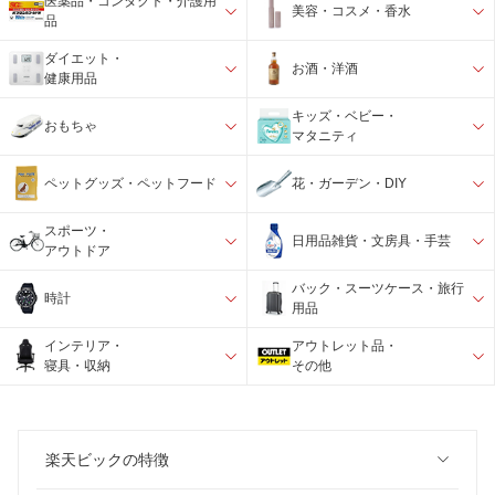
医薬品・コンタクト・介護用
美容・コスメ・香水
品
ダイエット・
お酒・洋酒
健康用品
キッズ・ベビー・
おもちゃ
マタニティ
ペットグッズ・ペットフード
花・ガーデン・DIY
スポーツ・
日用品雑貨・文房具・手芸
アウトドア
バック・スーツケース・旅行
時計
用品
インテリア・
アウトレット品・
寝具・収納
その他
楽天ビックの特徴