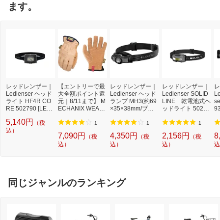
ます。
レッドレンザー｜
【エントリーで最
レッドレンザー｜
レッドレンザー｜
レ
Ledlenser ヘッド
大全額ポイント還
Ledlenser ヘッド
Ledlenser SOLID
Le
ライト HF4R CO
元｜8/11まで】 M
ランプ MH3(約69
LINE 乾電池式ヘ
s
RE 502790 [LED /
ECHANIX WEAR
×35×38mm/ブラ
ッドライト 50274
9
専用電池 /防水対
｜メカニクスウェ
ック×グレー) 431
3 [LED /単4乾電池
池
5,140円
（税
応]
ア メカニクスウェ
45
×2 /防水対応]
1
1
1
込）
ア-Cut Resistant L
7,090円
4,350円
2,156円
8
（税
（税
（税
eather Driver SM
込）
込）
込）
込
LD-C75-008
同じジャンルのランキング