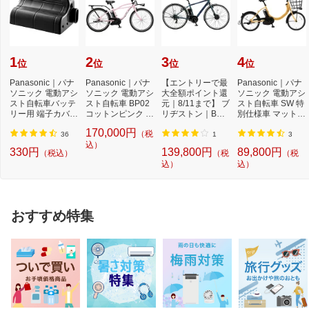
1
2
3
4
位
位
位
位
Panasonic｜パナ
Panasonic｜パナ
【エントリーで最
Panasonic｜パナ
ソニック 電動アシ
ソニック 電動アシ
大全額ポイント還
ソニック 電動アシ
スト自転車バッテ
スト自転車 BP02
元｜8/11まで】 ブ
スト自転車 SW 特
リー用 端子カバー
コットンピンク B
リヂストン｜BRI
別仕様車 マットハ
NAH413[NAH413]
EFZC633M [26イ
DGESTONE 電動
ニー シングル...
170,000円
（税
ン...
ア...
36
1
3
込）
330円
139,800円
89,800円
（税込）
（税
（税
込）
込）
おすすめ特集