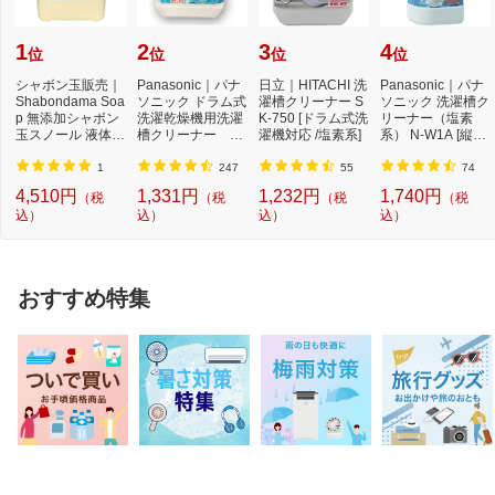
1
2
3
4
位
位
位
位
シャボン玉販売｜
Panasonic｜パナ
日立｜HITACHI 洗
Panasonic｜パナ
Shabondama Soa
ソニック ドラム式
濯槽クリーナー S
ソニック 洗濯槽ク
p 無添加シャボン
洗濯乾燥機用洗濯
K-750 [ドラム式洗
リーナー（塩素
玉スノール 液体タ
槽クリーナー N-
濯機対応 /塩素系]
系） N-W1A [縦型
イプ 本体 5L
W2[ドラム式洗
洗濯機対応 /塩素
濯...
系...
1
247
55
74
4,510円
1,331円
1,232円
1,740円
（税
（税
（税
（税
込）
込）
込）
込）
おすすめ特集