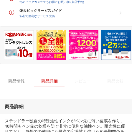
街のビックカメラでもお得にお買い物 (来店予約)
楽天ビックサービスガイド
安心で便利なサービス完備
商品情報
商品詳細
レビュー
商品比較
商品詳細
ステッドラー独自の特殊油性インクがペン先に薄い皮膜を作り、
48時間もペン先の乾燥を防ぐ非常に便利な油性ペン。耐光性に優
れており、屋外での使用にも最適で定着性も強いため長期間色あ