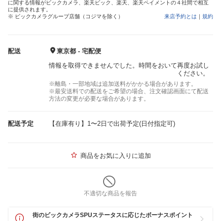
に関する情報がビックカメラ、楽天ビック、楽天、楽天ペイメントの４社間で相互
に提供されます。
※ ビックカメラグループ店舗（コジマを除く）
来店予約とは
｜
規約
配送
東京都 - 宅配便
情報を取得できませんでした。時間をおいて再度お試し
ください。
※離島・一部地域は追加送料がかかる場合があります。
※最安送料での配送をご希望の場合、注文確認画面にて配送
方法の変更が必要な場合があります。
配送予定
【在庫有り】1〜2日で出荷予定(日付指定可)
商品をお気に入りに追加
不適切な商品を報告
街のビックカメラSPUステータスに応じたボーナスポイント