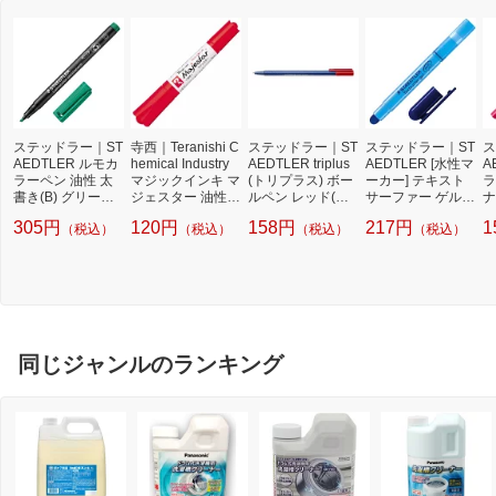
ステッドラー｜ST
寺西｜Teranishi C
ステッドラー｜ST
ステッドラー｜ST
ス
AEDTLER ルモカ
hemical Industry
AEDTLER triplus
AEDTLER [水性マ
A
ラーペン 油性 太
マジックインキ マ
(トリプラス) ボー
ーカー] テキスト
ラ
書き(B) グリーン
ジェスター 油性マ
ルペン レッド(イ
サーファー ゲル
ナ
314-5
ーキングペン 細・
ンク色：レッド) 4
ブルー 264-3
3
305円
120円
158円
217円
1
（税込）
（税込）
（税込）
（税込）
太書き両用 赤 MM
37F-2 [0.7mm]
ッ
J50-T2
同じジャンルのランキング