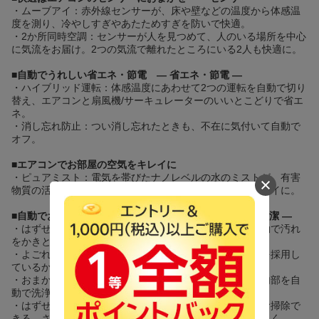
・ムーブアイ：赤外線センサーが、床や壁などの温度から体感温
度を測り、冷やしすぎやあたためすぎを防いで快適。
・2か所同時空調：センサーが人を見つめて、人のいる場所を中心
に気流をお届け。2つの気流で離れたところにいる2人も快適に。
■
自動でうれしい省エネ・節電 — 省エネ・節電 —
・ハイブリッド運転：体感温度にあわせて2つの運転を自動で切り
替え、エアコンと扇風機/サーキュレーターのいいとこどりで省エ
ネ。
・消し忘れ防止：つい消し忘れたときも、不在に気付いて自動で
オフ。
■
エアコンでお部屋の空気をキレイに
・ピュアミスト：電気を帯びたナノレベルの水のミストが、有害
物質の活動を抑制し、さらに脱臭も。お部屋の空気をキレイに。
■
自動でお掃除、さらに自分でもお手入れかんたん — 清潔 —
・はずせるフィルターおそうじメカ：おそうじメカが自動で汚れ
をかきとり、エアフィルターを清潔に保つ。
・よごれんボディ：空気の通り道に汚れに強い特殊仕様を採用し
ているから、汚れにくくてお掃除らくらく。
・おまかせボディ：運転開始から停止後まで、エアコン内部を自
動で洗浄して清潔をキープ。
・はずせるボディ：エアコンのフラップを開いて奥までお掃除で
きる。さらに、おそうじメカも取り外せてお手入れらくらく。