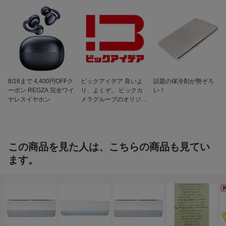
機/室外機）
暖房時運転音（室内
69dB/64dB
機/室外機）
低温暖房能力（外気
7.2kW
2℃）
配管径（液側/ガス
φ6.35/9.52mm（2分3分）
側）
8/16まで 4,400円OFFク
ビックアイデア 良いよ
話題の保冷剤が勢ぞろ
ーポン REGZA 完全ワイ
り、よくぞ。 ビックカ
い！
配管長/高低差
15m/10m
ヤレスイヤホン
メラグループのオリジナ
電源
200V
ルブランド
プラグ形状
エルバー型
フィルターお掃除機
フィルターお掃除機能あり
この商品を見た人は、こちらの商品も見てい
能
ます。
フィルター自動お掃
ダストボックス方式
除方式
スマホ連携機能
スマホ連携機能あり（無線LANアダプタ
ー内蔵）
音声操作
音声操作対応