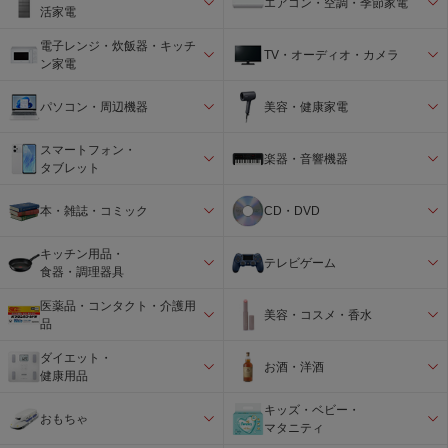
エアコン・空調・季節家電
活家電
電子レンジ・炊飯器・キッチ
TV・オーディオ・カメラ
ン家電
パソコン・周辺機器
美容・健康家電
スマートフォン・
楽器・音響機器
タブレット
本・雑誌・コミック
CD・DVD
キッチン用品・
テレビゲーム
食器・調理器具
医薬品・コンタクト・介護用
美容・コスメ・香水
品
ダイエット・
お酒・洋酒
健康用品
キッズ・ベビー・
おもちゃ
マタニティ