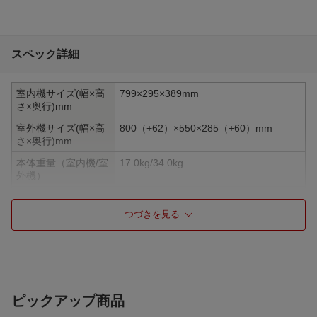
スペック詳細
室内機サイズ(幅×高
799×295×389mm
さ×奥行)mm
室外機サイズ(幅×高
800（+62）×550×285（+60）mm
さ×奥行)mm
本体重量（室内機/室
17.0kg/34.0kg
外機）
畳数目安
おもに14畳用
つづきを見る
冷房能力
4.0kW
暖房能力
5.0kW
冷房時消費電力
1110W（105〜1600W）
暖房時消費電力
1090W（105〜3670W）
ピックアップ商品
冷房時運転音（室内
66dB/61dB