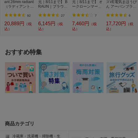
ant 28mm radiant
元｜8/11まで】 B
元｜8/11まで】 オ
スVE電気まほうび
度2027）
（ラディアント）
RAUN｜ブラウン
ークローンマーケ
ん アーバンブラッ
レッド LM125-...
ブラウン シェ
ティング｜OAK
ク PIM-H220KE ...
ー...
L...
92
27
7
6
20,889円
6,145円
7,460円
17,720円
（税
（税
（税
（税
込）
込）
込）
込）
おすすめ特集
商品カテゴリ
冷蔵庫・洗濯機・掃除機・生