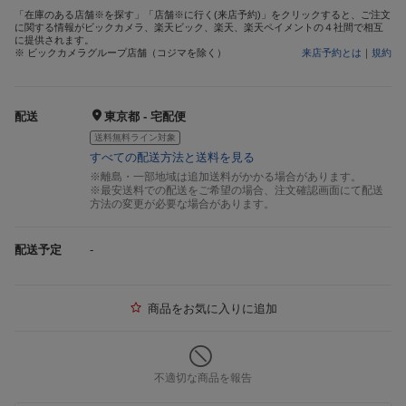
「在庫のある店舗※を探す」「店舗※に行く(来店予約)」をクリックすると、ご注文
に関する情報がビックカメラ、楽天ビック、楽天、楽天ペイメントの４社間で相互
に提供されます。
※ ビックカメラグループ店舗（コジマを除く）
来店予約とは
｜
規約
配送
東京都 - 宅配便
送料無料ライン対象
すべての配送方法と送料を見る
※離島・一部地域は追加送料がかかる場合があります。
※最安送料での配送をご希望の場合、注文確認画面にて配送
方法の変更が必要な場合があります。
配送予定
-
商品をお気に入りに追加
不適切な商品を報告