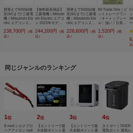
空気清浄機能
空気清浄機能あり
買替えで5000pt進
【無料延長保証】
買替えで5000pt進
Bit Trade One｜ビ
C
換気機能
換気機能なし
呈(9/2まで) 三菱電
三菱電機｜Mitsubi
呈(9/2まで) 三菱電
ットトレードワン
ン
機｜Mitsubishi Ele
shi Electric エアコ
機｜Mitsubishi Ele
〔キートップシー
M
イオン・ミスト機能
イオン・ミスト機能あり
ctric エアコン 202
ン 2025年モデル
ctric エアコン 202
ル〕強い！日英対
ー
5年モデル 霧ヶ峰
ズバ暖 霧ヶ峰 XD
5年モデル 霧ヶ峰
応転写式キートッ
量
イオン・ミスト種類
ピュアミスト
238,700円
244,200円
226,600円
1,520円
（税
（税
（税
（税
Xシリーズ ピュア
シリーズ ピュアホ
Xシリーズ ピュア
プシールセット ブ
3
ホワイト MSZ-X2
込）
ワイト MSZ-XD40
込）
ホワイト MSZ-X2
込）
ルー DYKTSBL
込）
加湿機能
加湿機能なし
6
525-W [おもに8畳
25S-W [おもに14
225-W [おもに6畳
込
用 /100V]
畳用 /200V /極
用 /100V]
脱臭機能
脱臭機能あり
暖・寒冷地仕様]
快適気流機能
快適気流機能あり
快適除湿機能
快適除湿機能あり
同じジャンルのランキング
センサー種類
ムーブアイ
新冷媒R32対応
対応
APF
6.6（JIS C 9612：2013）
期間消費電力量
1146kWh/年（JIS C 9612：2013）
年間電気代目安
約30900円
1
2
3
4
位
位
位
位
省エネ基準達成率
100％（目標年度2027年）
B next シルクプロ
【エントリーで最
【エントリーで最
タイガー｜TIGER
省エネ性能（目標年
★★★☆☆ 3.0
ヘアアイロン radi
大全額ポイント還
大全額ポイント還
電気ポット 蒸気レ