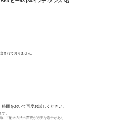
63 ビー63 [34インチ /メンズ /右
は含まれておりません。
。
。時間をおいて再度お試しください。
ます。
面にて配送方法の変更が必要な場合があり