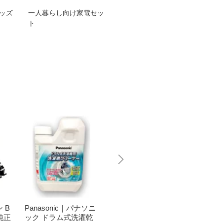
グッズ
一人暮らし向け家電セッ
オススメ！ヤマハ 電動
TEN
ト
アシスト自転車
ェア
 B
Panasonic｜パナソニ
ピン｜PING パター S
Bit T
 純正
ック ドラム式洗濯乾
COTTSDALE スコッ
トトレ