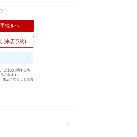
)
入手続きへ
く(来店予約)
と、ご注文に関する情
提供されます。
来店予約とは
｜
規約