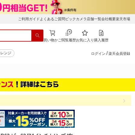
ご利用ガイド
よくあるご質問
ビックカメラ店舗一覧
会社概要
楽天市場
買い物かご
閲覧履歴
お気に入り
購入履歴
/
子レンジ
ログイン
楽天会員登録