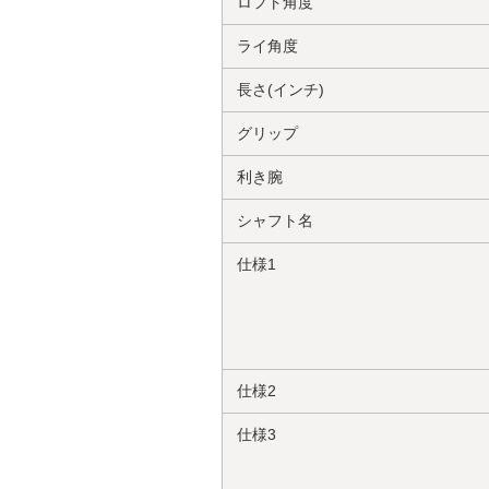
ロフト角度
ライ角度
長さ(インチ)
グリップ
利き腕
シャフト名
仕様1
仕様2
仕様3