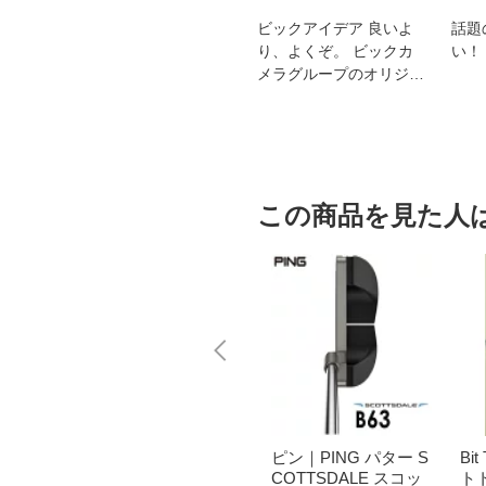
スオー
おすすめ！REGZA 4K液
ビックアイデア 良いよ
話題
洗浄
晶テレビ
り、よくぞ。 ビックカ
い！
メラグループのオリジナ
ルブランド
この商品を見た人
ノン B
Panasonic｜パナソニ
ピン｜PING パター S
Bi
5MP 純正
ック ドラム式洗濯乾
COTTSDALE スコッ
ト