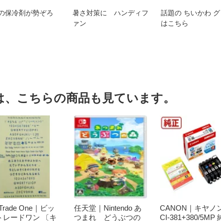
の保冷剤が勢ぞろ
暑さ対策に ハンディフ
話題の ちいかわ 
ァン
はこちら
は、こちらの商品も見ています。
t Trade One｜ビッ
任天堂｜Nintendo あ
CANON｜キヤノン
トレードワン 〔キ
つまれ どうぶつの
CI-381+380/5MP