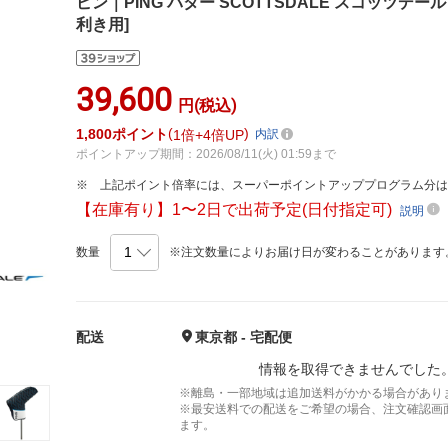
ピン｜PING パター SCOTTSDALE スコッツデール B
利き用]
39,600
円(税込)
1,800
ポイント
1倍
4倍UP
内訳
ポイントアップ期間：2026/08/11(火) 01:59まで
上記ポイント倍率には、スーパーポイントアッププログラム分
【在庫有り】1〜2日で出荷予定(日付指定可)
説明
数量
※注文数量によりお届け日が変わることがあります
配送
東京都 - 宅配便
情報を取得できませんでした
※離島・一部地域は追加送料がかかる場合があり
※最安送料での配送をご希望の場合、注文確認画
ます。