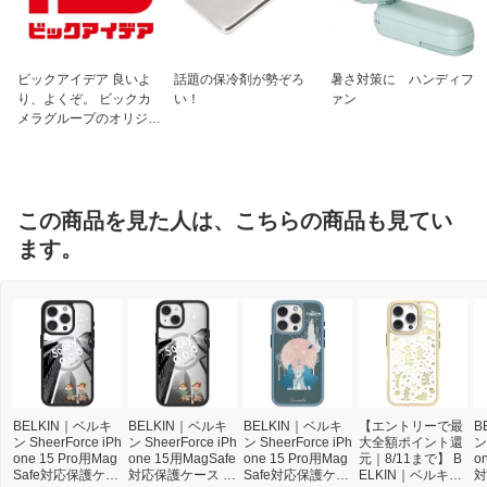
ビックアイデア 良いよ
話題の保冷剤が勢ぞろ
暑さ対策に ハンディフ
り、よくぞ。 ビックカ
い！
ァン
メラグループのオリジナ
ルブランド
この商品を見た人は、こちらの商品も見てい
ます。
BELKIN｜ベルキ
BELKIN｜ベルキ
BELKIN｜ベルキ
【エントリーで最
B
ン SheerForce iPh
ン SheerForce iPh
ン SheerForce iPh
大全額ポイント還
ン
one 15 Pro用Mag
one 15用MagSafe
one 15 Pro用Mag
元｜8/11まで】 B
o
Safe対応保護ケー
対応保護ケース チ
Safe対応保護ケー
ELKIN｜ベルキン
対