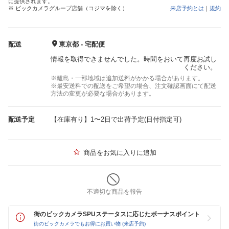
に提供されます。
※ ビックカメラグループ店舗（コジマを除く）
来店予約とは
｜
規約
配送
東京都 - 宅配便
情報を取得できませんでした。時間をおいて再度お試し
ください。
※離島・一部地域は追加送料がかかる場合があります。
※最安送料での配送をご希望の場合、注文確認画面にて配送
方法の変更が必要な場合があります。
配送予定
【在庫有り】1〜2日で出荷予定(日付指定可)
商品をお気に入りに追加
不適切な商品を報告
街のビックカメラSPUステータスに応じたボーナスポイント
街のビックカメラでもお得にお買い物 (来店予約)