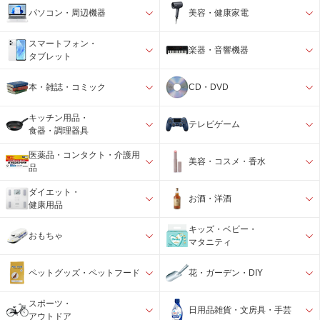
パソコン・周辺機器
美容・健康家電
スマートフォン・
楽器・音響機器
タブレット
本・雑誌・コミック
CD・DVD
キッチン用品・
テレビゲーム
食器・調理器具
医薬品・コンタクト・介護用
美容・コスメ・香水
品
ダイエット・
お酒・洋酒
健康用品
キッズ・ベビー・
おもちゃ
マタニティ
ペットグッズ・ペットフード
花・ガーデン・DIY
スポーツ・
日用品雑貨・文房具・手芸
アウトドア