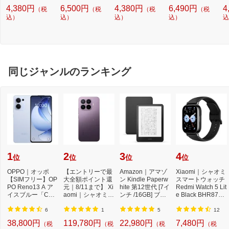
ス チップ&デール
ップ&デール
ス アナと雪の女王
SheerForce iPhon
ッ
4,380円
6,500円
4,380円
6,490円
4
（税
（税
（税
（税
e 16 Pro用MagSaf
込）
込）
込）
e対応保護ケース
込）
込
ホワイト スターミ
ッキー
同じジャンルのランキング
1
2
3
4
位
位
位
位
OPPO｜オッポ
【エントリーで最
Amazon｜アマゾ
Xiaomi｜シャオミ
【SIMフリー】OP
大全額ポイント還
ン Kindle Paperw
スマートウォッチ
PO Reno13 A ア
元｜8/11まで】 Xi
hite 第12世代 [7イ
Redmi Watch 5 Lit
イスブルー「CPH
aomi｜シャオミ
ンチ /16GB] ブラ
e Black BHR8789
2699IB」Qualcom
【SIMフリー】 X
ック B0CFPL6CF
GL
m Snapdr...
i...
Y ...
6
1
5
12
38,800円
119,780円
22,980円
7,480円
（税
（税
（税
（税