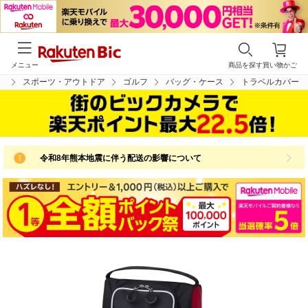
メニュー
商品を探す
買い物かご
プ
スポーツ・アウトドア
ゴルフ
バッグ・ケース
トラベルカバー
令和8年熊本地震に伴う配送の影響について