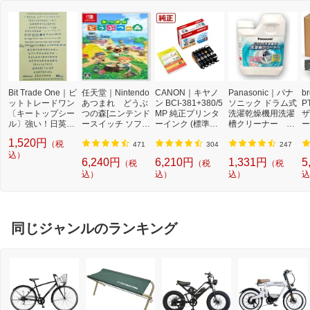
Bit Trade One｜ビ
任天堂｜Nintendo
CANON｜キヤノ
Panasonic｜パナ
b
ットトレードワン
あつまれ どうぶ
ン BCI-381+380/5
ソニック ドラム式
P
〔キートップシー
つの森[ニンテンド
MP 純正プリンタ
洗濯乾燥機用洗濯
ザ
ル〕強い！日英対
ースイッチ ソフ
ーインク (標準容
槽クリーナー N-
ー
応転写式キートッ
ト]【Switch】
量) 5色パック[BCI
W2[ドラム式洗濯
ュ
1,520円
（税
プシールセット ブ
3813805MP]
機 洗浄 洗剤 750m
T
471
304
247
ルー DYKTSBL
込）
l NW2]【rb_pcp】
幅
6,240円
6,210円
1,331円
5
（税
（税
（税
O
込）
込）
込）
込
ー
ブ
同じジャンルのランキング