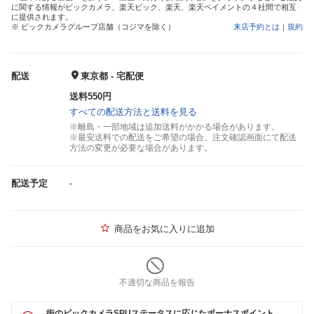
に関する情報がビックカメラ、楽天ビック、楽天、楽天ペイメントの４社間で相互
に提供されます。
※ ビックカメラグループ店舗（コジマを除く）
来店予約とは
｜
規約
配送
東京都 - 宅配便
送料550円
すべての配送方法と送料を見る
※離島・一部地域は追加送料がかかる場合があります。
※最安送料での配送をご希望の場合、注文確認画面にて配送
方法の変更が必要な場合があります。
配送予定
-
商品をお気に入りに追加
不適切な商品を報告
街のビックカメラSPUステータスに応じたボーナスポイント