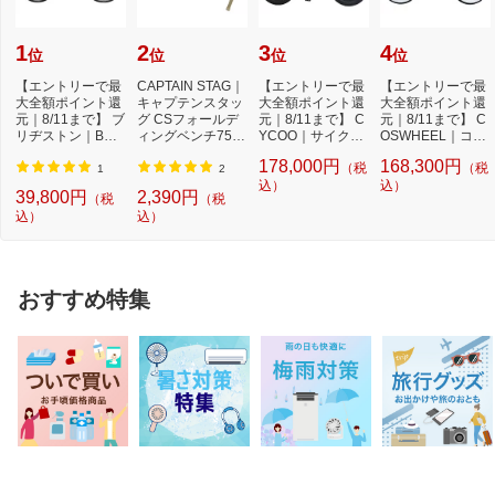
1
2
3
4
位
位
位
位
【エントリーで最
CAPTAIN STAG｜
【エントリーで最
【エントリーで最
大全額ポイント還
キャプテンスタッ
大全額ポイント還
大全額ポイント還
元｜8/11まで】 ブ
グ CSフォールデ
元｜8/11まで】 C
元｜8/11まで】 C
リヂストン｜BRI
ィングベンチ750
YCOO｜サイクー
OSWHEEL｜コス
DGESTONE 27型
(幅940×奥行395×
電動アシスト自
ウエル 電動アシス
178,000円
168,300円
（税
（税
ク...
高...
転...
ト...
1
2
込）
込）
39,800円
2,390円
（税
（税
込）
込）
おすすめ特集