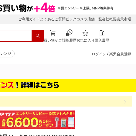
ご利用ガイド
よくあるご質問
ビックカメラ店舗一覧
会社概要
楽天市場
買い物かご
閲覧履歴
お気に入り
購入履歴
/
子レンジ
ログイン
楽天会員登録