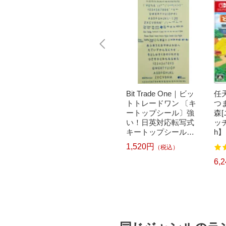
｜パナソニ
brother｜ブラザー PT-
Bit Trade One｜ビッ
任天
洗濯乾
P300BT ブラザー ラ
トトレードワン 〔キ
つ
クリー
ベルライター ピータ
ートップシール〕強
森
ドラム式
ッチ キューブ PT-P30
い！日英対応転写式
ッチ
 750
0BT (3.5mm~12mm
キートップシールセ
h】
pcp】
幅/TZeテープ) P-TOU
ット ブルー DYKTSB
1,520円
（税込）
7
122
CH CUBE（ピータッ
L
チキューブ）[PTP300
6,570円
6,
）
（税込）
BT]