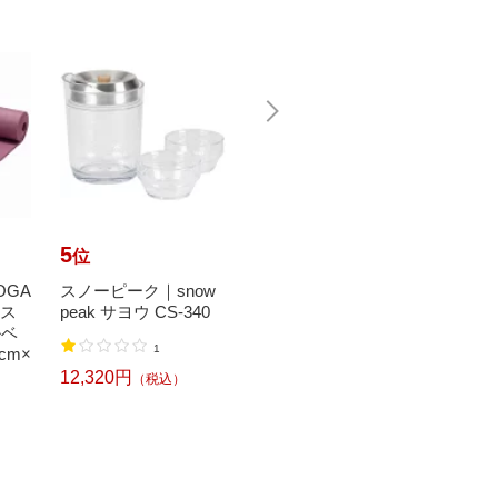
5
6
7
位
位
位
OGA
スノーピーク｜snow
【エントリーで最大
【エ
ィス
peak サヨウ CS-340
全額ポイント還元｜8/
全額ポ
ルベ
11まで】 CYCOO｜
11ま
1
cm×
サイクー 電動アシス
ン｜BR
ト自転...
電動ア.
12,320円
（税込）
178,000円
139,
（税込）