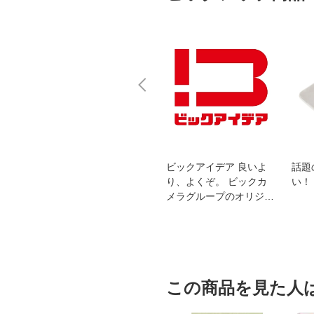
スオー
おすすめ！REGZA 4K液
ビックアイデア 良いよ
話題
洗浄
晶テレビ
り、よくぞ。 ビックカ
い！
メラグループのオリジナ
ルブランド
この商品を見た人