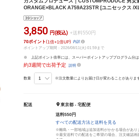
カスタムプロデュース｜CUSTOMPRODUCE 男女兼用 
ORANGE×BLACK A759A23STR [ユニセックス /
3,850
円(税込)
+送料550円
70
ポイント
1倍
1倍UP
内訳
ポイントアップ期間：2026/08/11(火) 01:59まで
上記ポイント倍率には、スーパーポイントアッププログラム分
約3週間で出荷予定
説明
数量
※注文数量によりお届け日が変わることがありま
配送
東京都 - 宅配便
送料550円
すべての配送方法と送料を見る
※離島・一部地域は追加送料がかかる場合があり
※最安送料での配送をご希望の場合、注文確認画