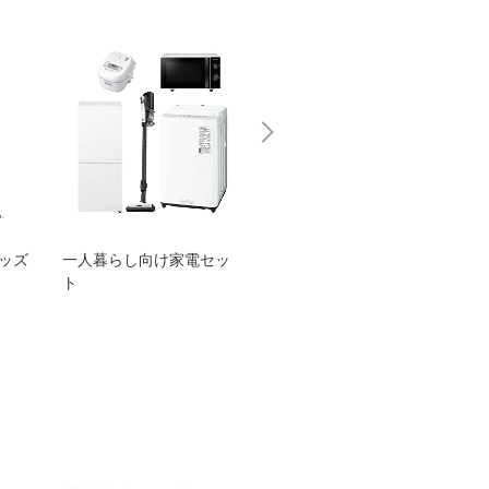
グッズ
一人暮らし向け家電セッ
オススメ！ヤマハ 電動
TEN
ト
アシスト自転車
ェア