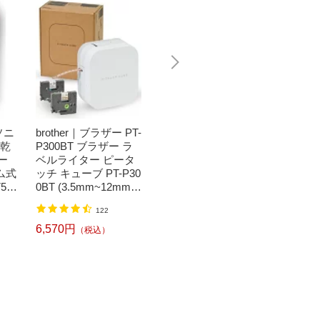
ソニ
brother｜ブラザー PT-
Bit Trade One｜ビッ
任天堂｜N
濯乾
P300BT ブラザー ラ
トトレードワン 〔キ
つまれ
ー
ベルライター ピータ
ートップシール〕強
森[ニ
ム式
ッチ キューブ PT-P30
い！日英対応転写式
ッチ ソ
50
0BT (3.5mm~12mm
キートップシールセ
h】
】
幅/TZeテープ) P-TOU
ット ブルー DYKTSB
1,520円
（税込）
122
CH CUBE（ピータッ
L
チキューブ）[PTP300
6,570円
6,240
（税込）
BT]