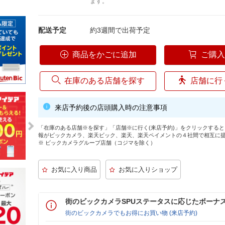
ます。
配送予定
約3週間で出荷予定
商品をかごに追加
ご購
在庫のある店舗を探す
店舗に行
来店予約後の店頭購入時の注意事項
「在庫のある店舗※を探す」「店舗※に行く(来店予約)」をクリックする
報がビックカメラ、楽天ビック、楽天、楽天ペイメントの４社間で相互に
※ ビックカメラグループ店舗（コジマを除く）
街のビックカメラSPUステータスに応じたボーナ
街のビックカメラでもお得にお買い物 (来店予約)