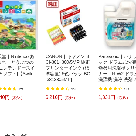
堂｜Nintendo あ
CANON｜キヤノン B
Panasonic｜パナ
まれ どうぶつの
CI-381+380/5MP 純正
ック ドラム式洗
[ニンテンドースイ
プリンターインク (標
燥機用洗濯槽クリ
 ソフト]【Switc
準容量) 5色パック[BC
ナー N-W2[ドラ
I3813805MP]
洗濯機 洗浄 洗剤 7
ml NW2]【rb_pcp
471
304
247
240円
6,210円
1,331円
（税込）
（税込）
（税込）