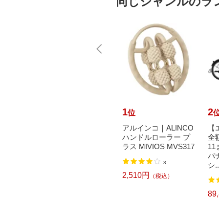
同じジャンルのラ
10
1
2
位
位
で最大
【エントリーで最大
アルインコ｜ALINCO
【
元｜8/
全額ポイント還元｜8/
ハンドルローラー プ
全
リヂスト
11まで】 Panasonic｜
ラス MIVIOS MVS317
11
TONE
パナソニック 電動ア
パ
3
シ...
シ..
2,510円
（税込）
込）
9
99,800円
89
（税込）