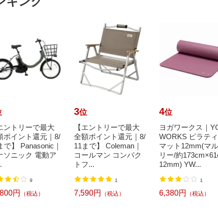
ンキング
3
4
位
位
位
エントリーで最大
【エントリーで最大
ヨガワークス｜Y
額ポイント還元｜8/
全額ポイント還元｜8/
WORKS ピラテ
まで】 Panasonic｜
11まで】 Coleman｜
マット12mm(マ
ナソニック 電動ア
コールマン コンパク
リー/約173cm×61
.
トフ...
12mm) YW...
9
1
1
,800円
7,590円
6,380円
（税込）
（税込）
（税込）